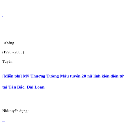
/tháng
(1998 - 2005)
Tuyển:
[Miễn phí] Mỹ Thương Tường Mậu tuyển 20 nữ linh kiện điện tử
tại Tân Bắc, Đài Loan.
Nhà tuyển dụng: