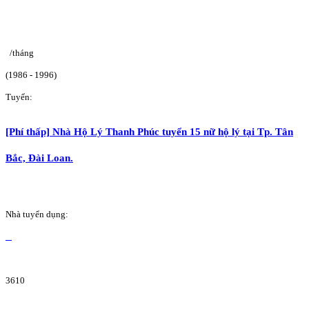
/tháng
(1986 - 1996)
Tuyển:
[Phí thấp] Nhà Hộ Lý Thanh Phúc tuyển 15 nữ hộ lý tại Tp. Tân
Bắc, Đài Loan.
Nhà tuyển dụng:
3610