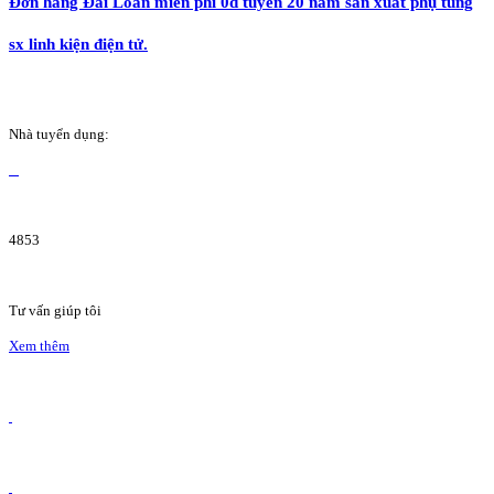
Đơn hàng Đài Loan miễn phí 0đ tuyển 20 nam sản xuất phụ tùng
sx linh kiện điện tử.
Nhà tuyển dụng:
4853
Tư vấn giúp tôi
Xem thêm