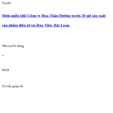
Tuyển:
[Đơn miễn phí] Công ty Hoa Thân Đường tuyển 50 nữ sản xuất
sản phẩm điện tử tại Đào Viên, Đài Loan.
Nhà tuyển dụng:
6929
Tư vấn giúp tôi