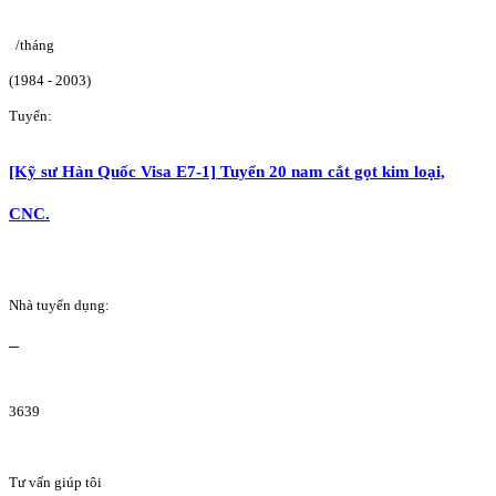
/tháng
(1984 - 2003)
Tuyển:
[Kỹ sư Hàn Quốc Visa E7-1] Tuyển 20 nam cắt gọt kim loại,
CNC.
Nhà tuyển dụng:
3639
Tư vấn giúp tôi