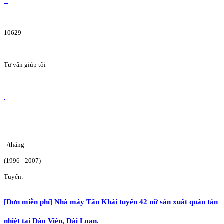
10629
Tư vấn giúp tôi
/tháng
(1996 - 2007)
Tuyển:
[Đơn miễn phí] Nhà máy Tấn Khải tuyển 42 nữ sản xuất quản tản
nhiệt tại Đào Viên, Đài Loan.