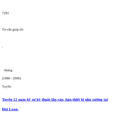
7291
Tư vấn giúp tôi
/tháng
(1986 - 2006)
Tuyển:
Tuyển 12 nam kỹ sư kỹ thuật lắp ráp, hàn thiết bị nhà xưởng tại
Đài Loan.