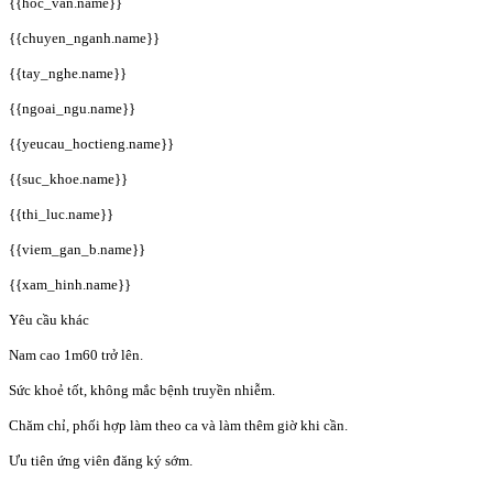
{{hoc_van.name}}
{{chuyen_nganh.name}}
{{tay_nghe.name}}
{{ngoai_ngu.name}}
{{yeucau_hoctieng.name}}
{{suc_khoe.name}}
{{thi_luc.name}}
{{viem_gan_b.name}}
{{xam_hinh.name}}
Yêu cầu khác
Nam cao 1m60 trở lên.
Sức khoẻ tốt, không mắc bệnh truyền nhiễm.
Chăm chỉ, phối hợp làm theo ca và làm thêm giờ khi cần.
Ưu tiên ứng viên đăng ký sớm.