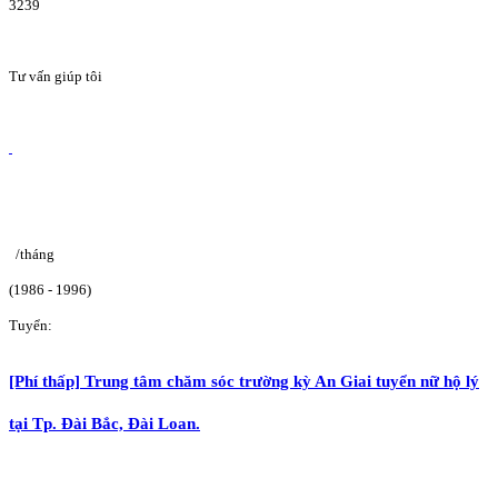
3239
Tư vấn giúp tôi
/tháng
(1986 - 1996)
Tuyển:
[Phí thấp] Trung tâm chăm sóc trường kỳ An Giai tuyển nữ hộ lý
tại Tp. Đài Bắc, Đài Loan.