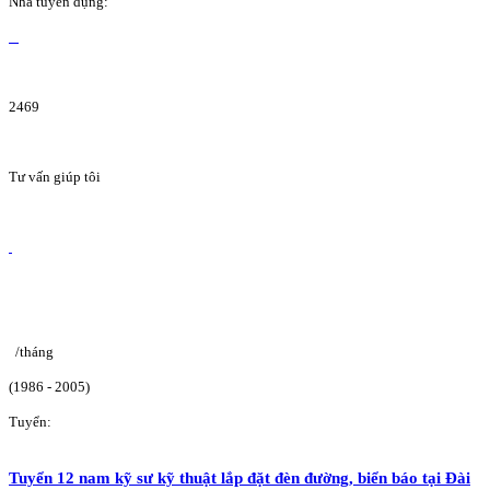
Nhà tuyển dụng:
2469
Tư vấn giúp tôi
/tháng
(1986 - 2005)
Tuyển:
Tuyển 12 nam kỹ sư kỹ thuật lắp đặt đèn đường, biển báo tại Đài