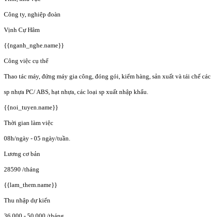
Công ty, nghiệp đoàn
Vịnh Cự Hâm
{{nganh_nghe.name}}
Công việc cụ thể
Thao tác máy, đứng máy gia công, đóng gói, kiểm hàng, sản xuất và tái chế các
sp nhựa PC/ ABS, hạt nhựa, các loại sp xuất nhập khẩu.
{{noi_tuyen.name}}
Thời gian làm việc
08h/ngày - 05 ngày/tuần.
Lương cơ bản
28590
/tháng
{{lam_them.name}}
Thu nhập dự kiến
36.000 - 50.000
/tháng