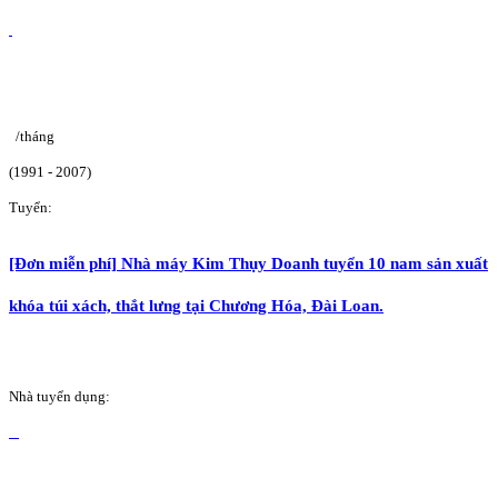
/tháng
(1991 - 2007)
Tuyển:
[Đơn miễn phí] Nhà máy Kim Thụy Doanh tuyển 10 nam sản xuất
khóa túi xách, thắt lưng tại Chương Hóa, Đài Loan.
Nhà tuyển dụng: