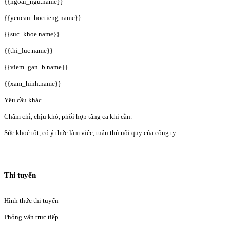
{{ngoai_ngu.name}}
{{yeucau_hoctieng.name}}
{{suc_khoe.name}}
{{thi_luc.name}}
{{viem_gan_b.name}}
{{xam_hinh.name}}
Yêu cầu khác
Chăm chỉ, chịu khó, phối hợp tăng ca khi cần.
Sức khoẻ tốt, có ý thức làm việc, tuân thủ nội quy của công ty.
Thi tuyển
Hình thức thi tuyển
Phỏng vấn trực tiếp