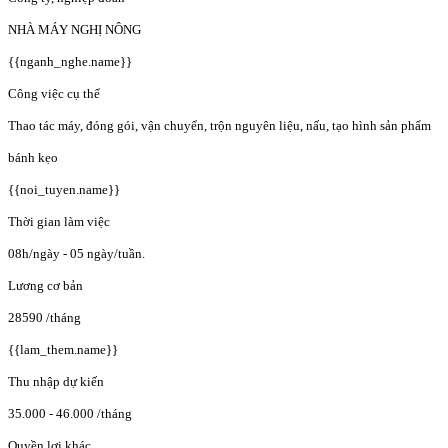
NHÀ MÁY NGHỊ NÔNG
{{nganh_nghe.name}}
Công việc cụ thể
Thao tác máy, đóng gói, vận chuyển, trộn nguyên liệu, nấu, tạo hình sản phẩm
bánh kẹo
{{noi_tuyen.name}}
Thời gian làm việc
08h/ngày - 05 ngày/tuần.
Lương cơ bản
28590
/tháng
{{lam_them.name}}
Thu nhập dự kiến
35.000 - 46.000
/tháng
Quyền lợi khác