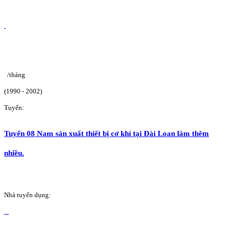
/tháng
(1990 - 2002)
Tuyển:
Tuyển 08 Nam sản xuất thiết bị cơ khí tại Đài Loan làm thêm
nhiều.
Nhà tuyển dụng: