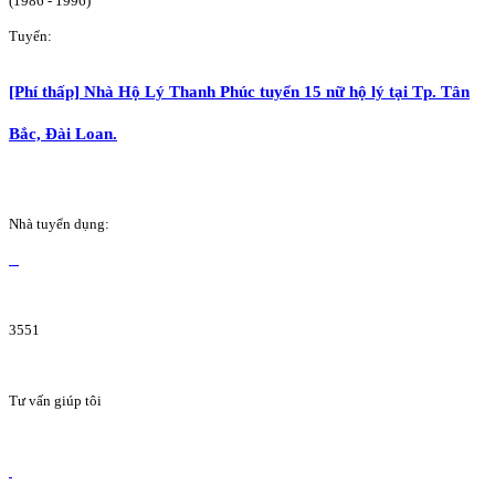
(1986 - 1996)
Tuyển:
[Phí thấp] Nhà Hộ Lý Thanh Phúc tuyển 15 nữ hộ lý tại Tp. Tân
Bắc, Đài Loan.
Nhà tuyển dụng:
3551
Tư vấn giúp tôi