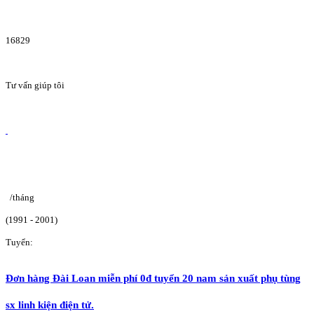
16829
Tư vấn giúp tôi
/tháng
(1991 - 2001)
Tuyển:
Đơn hàng Đài Loan miễn phí 0đ tuyển 20 nam sản xuất phụ tùng
sx linh kiện điện tử.