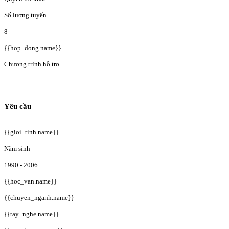
Số lượng tuyển
8
{{hop_dong.name}}
Chương trình hỗ trợ
Yêu cầu
{{gioi_tinh.name}}
Năm sinh
1990 - 2006
{{hoc_van.name}}
{{chuyen_nganh.name}}
{{tay_nghe.name}}