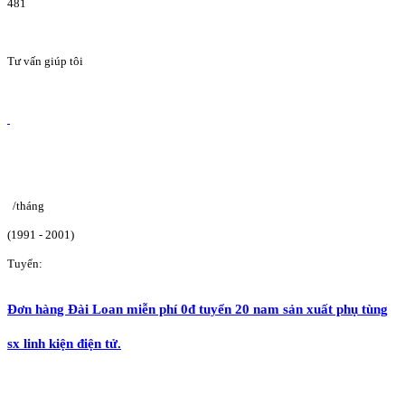
481
Tư vấn giúp tôi
/tháng
(1991 - 2001)
Tuyển:
Đơn hàng Đài Loan miễn phí 0đ tuyển 20 nam sản xuất phụ tùng
sx linh kiện điện tử.