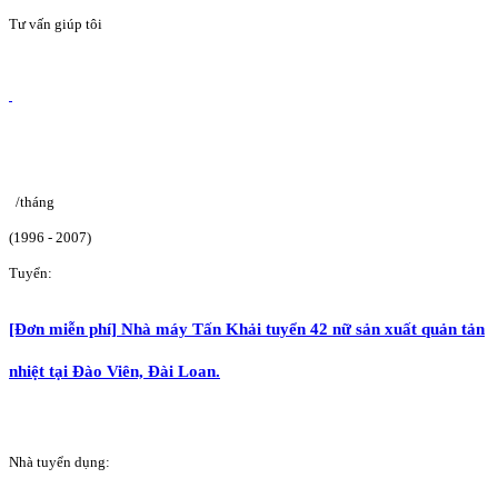
Tư vấn giúp tôi
/tháng
(1996 - 2007)
Tuyển:
[Đơn miễn phí] Nhà máy Tấn Khải tuyển 42 nữ sản xuất quản tản
nhiệt tại Đào Viên, Đài Loan.
Nhà tuyển dụng: