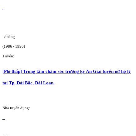
/tháng
(1986 - 1996)
Tuyển:
[Phí thấp] Trung tâm chăm sóc trường kỳ An Giai tuyển nữ hộ lý
tại Tp. Đài Bắc, Đài Loan.
Nhà tuyển dụng: