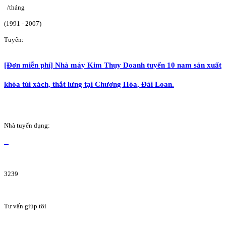
/tháng
(1991 - 2007)
Tuyển:
[Đơn miễn phí] Nhà máy Kim Thụy Doanh tuyển 10 nam sản xuất
khóa túi xách, thắt lưng tại Chương Hóa, Đài Loan.
Nhà tuyển dụng:
3239
Tư vấn giúp tôi