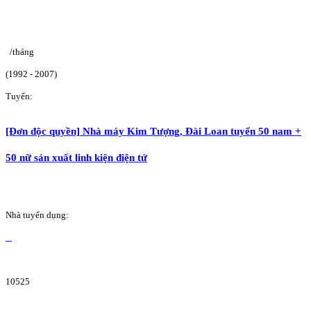
/tháng
(1992 - 2007)
Tuyển:
[Đơn độc quyền] Nhà máy Kim Tượng, Đài Loan tuyển 50 nam +
50 nữ sản xuất linh kiện điện tử
Nhà tuyển dụng:
10525