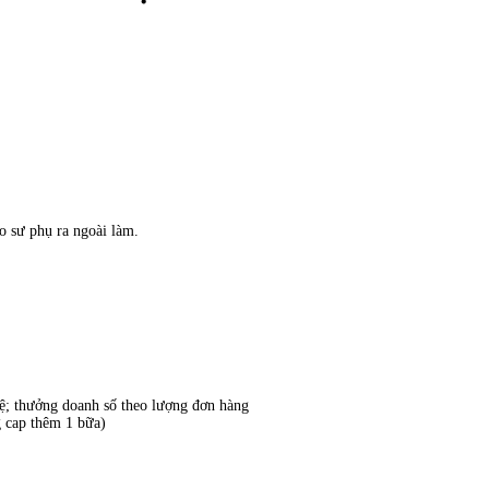
eo sư phụ ra ngoài làm.
tệ; thưởng doanh số theo lượng đơn hàng
g cap thêm 1 bữa)