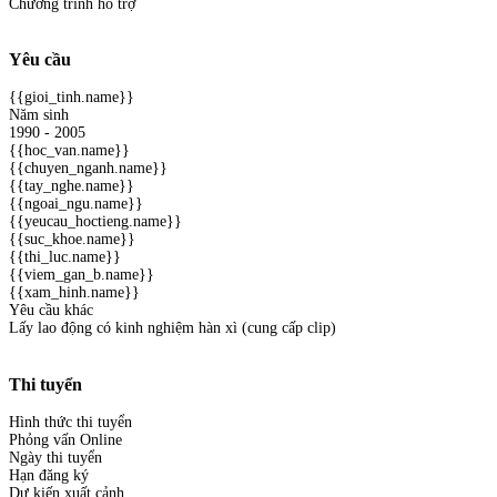
Chương trình hỗ trợ
Yêu cầu
{{gioi_tinh.name}}
Năm sinh
1990 - 2005
{{hoc_van.name}}
{{chuyen_nganh.name}}
{{tay_nghe.name}}
{{ngoai_ngu.name}}
{{yeucau_hoctieng.name}}
{{suc_khoe.name}}
{{thi_luc.name}}
{{viem_gan_b.name}}
{{xam_hinh.name}}
Yêu cầu khác
Lấy lao động có kinh nghiệm hàn xì (cung cấp clip)
Thi tuyển
Hình thức thi tuyển
Phỏng vấn Online
Ngày thi tuyển
Hạn đăng ký
Dự kiến xuất cảnh