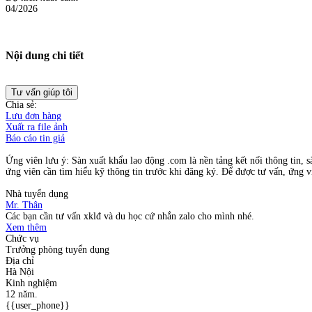
04/2026
Nội dung chi tiết
Tư vấn giúp tôi
Chia sẻ:
Lưu đơn hàng
Xuất ra file ảnh
Báo cáo tin giả
Ứng viên lưu ý: Sàn xuất khẩu lao động .com là nền tảng kết nối thông tin, s
ứng viên cần tìm hiểu kỹ thông tin trước khi đăng ký. Để được tư vấn, ứng vi
Nhà tuyển dụng
Mr. Thân
Các bạn cần tư vấn xklđ và du học cứ nhắn zalo cho mình nhé.
Xem thêm
Chức vụ
Trưởng phòng tuyển dụng
Địa chỉ
Hà Nội
Kinh nghiệm
12 năm.
{{user_phone}}