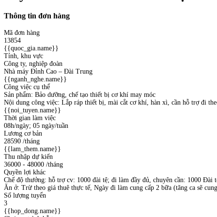
Thông tin đơn hàng
Mã đơn hàng
13854
{{quoc_gia.name}}
Tỉnh, khu vực
Công ty, nghiệp đoàn
Nhà máy Đỉnh Cao – Đài Trung
{{nganh_nghe.name}}
Công việc cụ thể
Sản phẩm: Bảo dưỡng, chế tạo thiết bị cơ khí may móc
Nội dung công việc: Lắp ráp thiết bị, mài cắt cơ khí, hàn xì, cần hỗ trợ đi th
{{noi_tuyen.name}}
Thời gian làm việc
08h/ngày; 05 ngày/tuần
Lương cơ bản
28590
/tháng
{{lam_them.name}}
Thu nhập dự kiến
36000 - 48000
/tháng
Quyền lợi khác
Chế độ thưởng: hỗ trợ cv: 1000 đài tệ; đi làm đầy đủ, chuyên cần: 1000 Đài 
Ăn ở: Trừ theo giá thuê thực tế, Ngày đi làm cung cấp 2 bữa (tăng ca sẽ cun
Số lượng tuyển
3
{{hop_dong.name}}