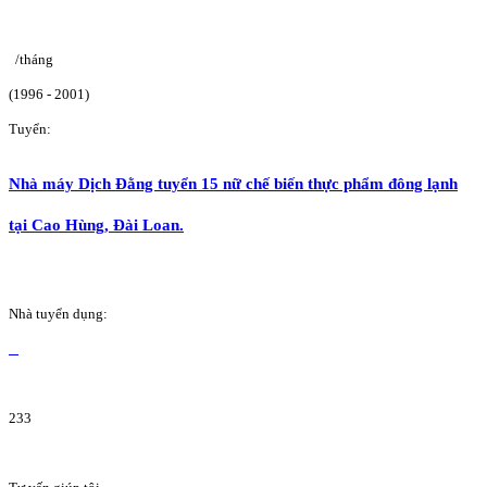
/tháng
(1996 - 2001)
Tuyển:
Nhà máy Dịch Đằng tuyển 15 nữ chế biến thực phẩm đông lạnh
tại Cao Hùng, Đài Loan.
Nhà tuyển dụng:
233