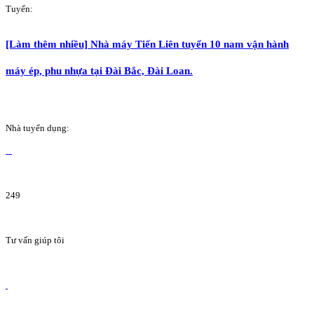
Tuyển:
[Làm thêm nhiều] Nhà máy Tiến Liên tuyển 10 nam vận hành
máy ép, phu nhựa tại Đài Bắc, Đài Loan.
Nhà tuyển dụng:
249
Tư vấn giúp tôi