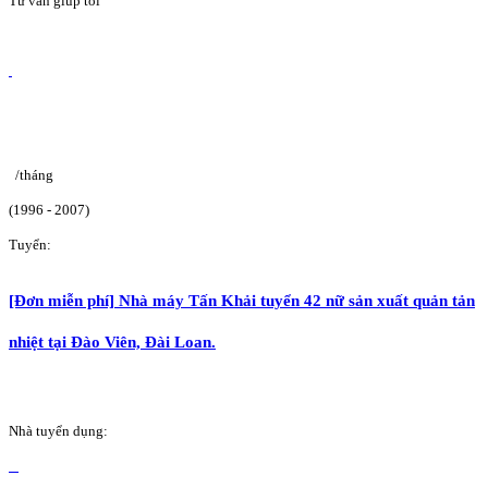
Tư vấn giúp tôi
/tháng
(1996 - 2007)
Tuyển:
[Đơn miễn phí] Nhà máy Tấn Khải tuyển 42 nữ sản xuất quản tản
nhiệt tại Đào Viên, Đài Loan.
Nhà tuyển dụng: