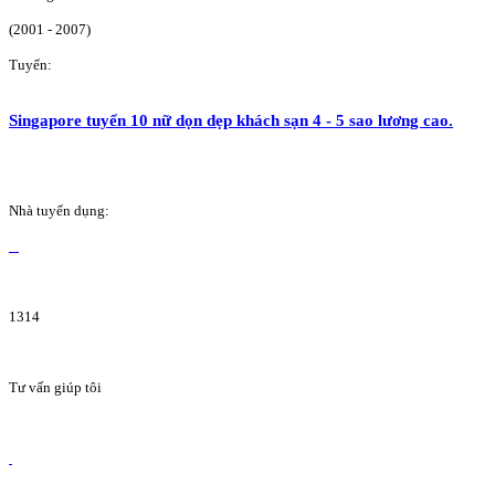
(2001 - 2007)
Tuyển:
Singapore tuyển 10 nữ dọn dẹp khách sạn 4 - 5 sao lương cao.
Nhà tuyển dụng:
1314
Tư vấn giúp tôi