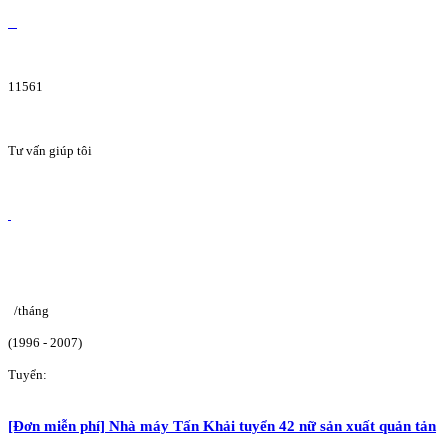
11561
Tư vấn giúp tôi
/tháng
(1996 - 2007)
Tuyển:
[Đơn miễn phí] Nhà máy Tấn Khải tuyển 42 nữ sản xuất quản tản