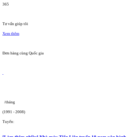
365
Tư vấn giúp tôi
Xem thêm
Đơn hàng cùng Quốc gia
/tháng
(1991 - 2008)
Tuyển:
[Làm thêm nhiều] Nhà máy Tiến Liên tuyển 10 nam vận hành