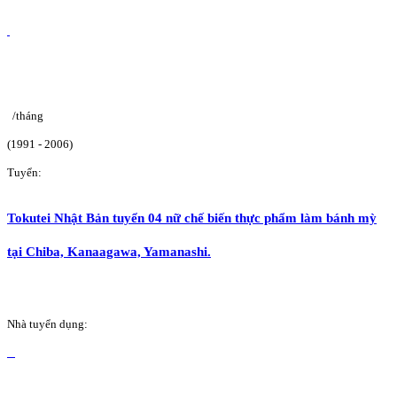
/tháng
(1991 - 2006)
Tuyển:
Tokutei Nhật Bản tuyển 04 nữ chế biến thực phẩm làm bánh mỳ
tại Chiba, Kanaagawa, Yamanashi.
Nhà tuyển dụng: