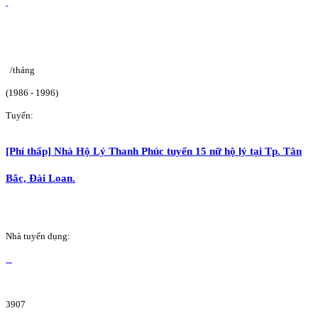
/tháng
(1986 - 1996)
Tuyển:
[Phí thấp] Nhà Hộ Lý Thanh Phúc tuyển 15 nữ hộ lý tại Tp. Tân
Bắc, Đài Loan.
Nhà tuyển dụng:
3907