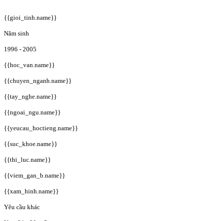
{{gioi_tinh.name}}
Năm sinh
1996 - 2005
{{hoc_van.name}}
{{chuyen_nganh.name}}
{{tay_nghe.name}}
{{ngoai_ngu.name}}
{{yeucau_hoctieng.name}}
{{suc_khoe.name}}
{{thi_luc.name}}
{{viem_gan_b.name}}
{{xam_hinh.name}}
Yêu cầu khác