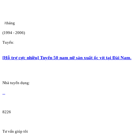
/tháng
(1994 - 2006)
Tuyển:
[Hỗ trợ cực nhiều] Tuyển 50 nam nữ sản xuất ốc vít tại Đài Nam.
Nhà tuyển dụng:
8226
Tư vấn giúp tôi