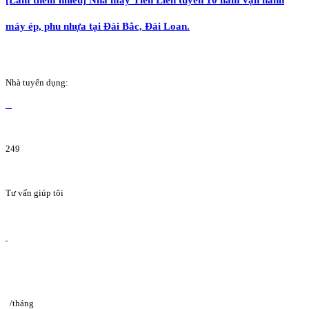
máy ép, phu nhựa tại Đài Bắc, Đài Loan.
Nhà tuyển dụng:
249
Tư vấn giúp tôi
/tháng