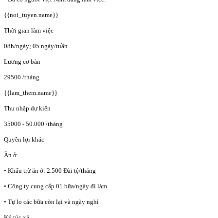
{{noi_tuyen.name}}
Thời gian làm việc
08h/ngày; 05 ngày/tuần
Lương cơ bản
29500
/tháng
{{lam_them.name}}
Thu nhập dự kiến
35000 - 50.000
/tháng
Quyền lợi khác
Ăn ở
• Khấu trừ ăn ở: 2.500 Đài tệ/tháng
• Công ty cung cấp 01 bữa/ngày đi làm
• Tự lo các bữa còn lại và ngày nghỉ
Ký túc xá