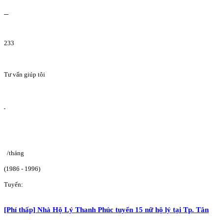
233
Tư vấn giúp tôi
/tháng
(1986 - 1996)
Tuyển:
[Phí thấp] Nhà Hộ Lý Thanh Phúc tuyển 15 nữ hộ lý tại Tp. Tân