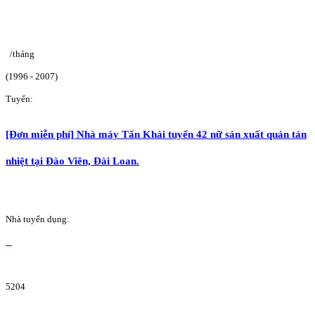
/tháng
(1996 - 2007)
Tuyển:
[Đơn miễn phí] Nhà máy Tấn Khải tuyển 42 nữ sản xuất quản tản
nhiệt tại Đào Viên, Đài Loan.
Nhà tuyển dụng:
5204