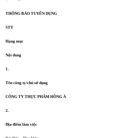
THÔNG BÁO TUYỂN DỤNG
STT
Hạng mục
Nội dung
1.
Tên công ty/chủ sử dụng
CÔNG TY THỰC PHẨM HỒNG Á
2.
Đ
ịa
đ
iểm làm việc