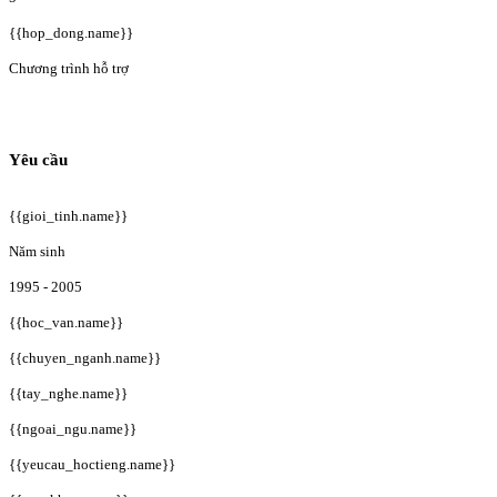
{{hop_dong.name}}
Chương trình hỗ trợ
Yêu cầu
{{gioi_tinh.name}}
Năm sinh
1995 - 2005
{{hoc_van.name}}
{{chuyen_nganh.name}}
{{tay_nghe.name}}
{{ngoai_ngu.name}}
{{yeucau_hoctieng.name}}