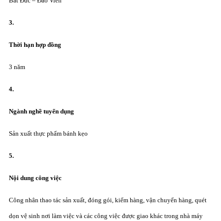
Bát Đức – Đào Viên
3.
Thời hạn hợp
đ
ồng
3 năm
4.
Ngành ngh
ề
tuyển dụng
Sản xuất thực phẩm bánh kẹo
5.
Nội dung công việc
Công nhân thao tác sản xuất, đóng gói, kiểm hàng, vận chuyển hàng, quét
dọn vệ sinh nơi làm việc và các công việc được giao khác trong nhà máy