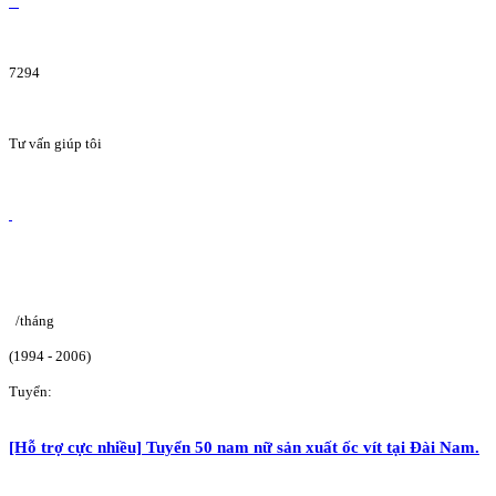
7294
Tư vấn giúp tôi
/tháng
(1994 - 2006)
Tuyển:
[Hỗ trợ cực nhiều] Tuyển 50 nam nữ sản xuất ốc vít tại Đài Nam.