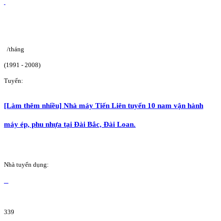
/tháng
(1991 - 2008)
Tuyển:
[Làm thêm nhiều] Nhà máy Tiến Liên tuyển 10 nam vận hành
máy ép, phu nhựa tại Đài Bắc, Đài Loan.
Nhà tuyển dụng:
339