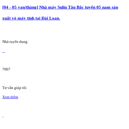
[04 - 05 vạn/tháng] Nhà máy Sulin Tân Bắc tuyển 05 nam sản
xuất vỏ máy tính tại Đài Loan.
Nhà tuyển dụng:
7907
Tư vấn giúp tôi
Xem thêm