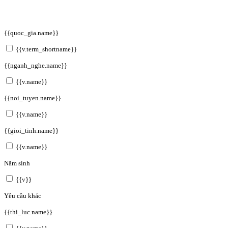
{{quoc_gia.name}}
{{v.term_shortname}}
{{nganh_nghe.name}}
{{v.name}}
{{noi_tuyen.name}}
{{v.name}}
{{gioi_tinh.name}}
{{v.name}}
Năm sinh
{{v}}
Yêu cầu khác
{{thi_luc.name}}