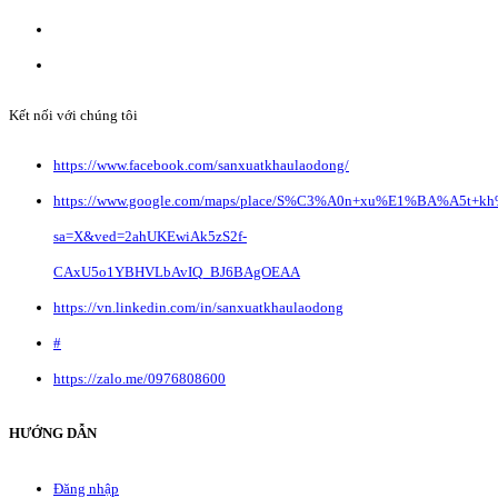
Liên hệ quảng cáo:
info@anvibi.com
Hỗ trợ khách hàng:
Info@anvibi.com
Kết nối với chúng tôi
https://www.facebook.com/sanxuatkhaulaodong/
https://www.google.com/maps/place/S%C3%A0n+xu%E1%BA%A5t+k
sa=X&ved=2ahUKEwiAk5zS2f-
CAxU5o1YBHVLbAvIQ_BJ6BAgOEAA
https://vn.linkedin.com/in/sanxuatkhaulaodong
#
https://zalo.me/0976808600
HƯỚNG DẪN
Đăng nhập