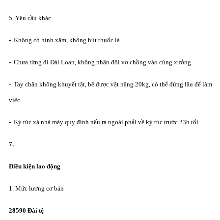
5. Yêu cầu khác
- Không có hình xăm, không hút thuốc lá
- Chưa từng đi Đài Loan, không nhận đôi vợ chồng vào cùng xưởng
- Tay chân không khuyết tật, bê được vật nặng 20kg, có thể đứng lâu để làm
việc
- Ký túc xá nhà máy quy định nếu ra ngoài phải về ký túc trước 23h tối
7.
Đ
i
ề
u kiện lao
đ
ộng
1. Mức lương cơ bản
28590 Đài tệ