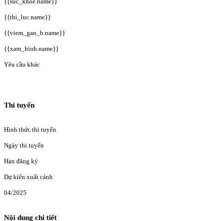
{{suc_khoe.name}}
{{thi_luc.name}}
{{viem_gan_b.name}}
{{xam_hinh.name}}
Yêu cầu khác
Thi tuyển
Hình thức thi tuyển
Ngày thi tuyển
Hạn đăng ký
Dự kiến xuất cảnh
04/2025
Nội dung chi tiết