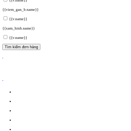
{{v.name}}
{{viem_gan_b.name}}
{{v.name}}
{{xam_hinh.name}}
{{v.name}}
Tìm kiếm đơn hàng
ĐĂNG KÝ WEBSITE TMĐT: 2023-0478/ĐK/TMĐT
CÔNG TY TNHH ANVIBI GROUP.
Giấy đăng ký kinh doanh số: 0110151964
Do Sở Kế hoạch & Đầu Tư Tp. Hà Nội cấp ngày 17/10/2022
Địa chỉ: Liên Hà, Đông Anh, Hà Nội.