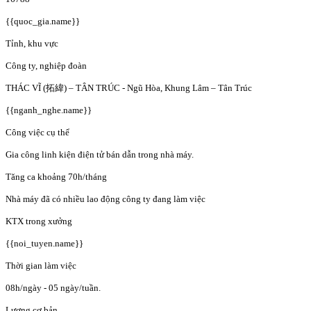
{{quoc_gia.name}}
Tỉnh, khu vực
Công ty, nghiệp đoàn
THÁC VĨ (拓緯) – TÂN TRÚC - Ngũ Hòa, Khung Lâm – Tân Trúc
{{nganh_nghe.name}}
Công việc cụ thể
Gia công linh kiện điện tử bán dẫn trong nhà máy.
Tăng ca khoảng 70h/tháng
Nhà máy đã có nhiều lao động công ty đang làm việc
KTX trong xưởng
{{noi_tuyen.name}}
Thời gian làm việc
08h/ngày - 05 ngày/tuần.
Lương cơ bản