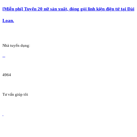
[Miễn phí] Tuyển 20 nữ sản xuất, đóng gói linh kiện điện tử tại Đài
Loan.
Nhà tuyển dụng:
4964
Tư vấn giúp tôi