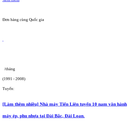
Đơn hàng cùng Quốc gia
/tháng
(1991 - 2008)
Tuyển:
[Làm thêm nhiều] Nhà máy Tiến Liên tuyển 10 nam vận hành
máy ép, phu nhựa tại Đài Bắc, Đài Loan.