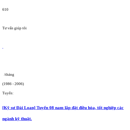
610
Tư vấn giúp tôi
/tháng
(1986 - 2006)
Tuyển:
[Kỹ sư Đài Loan] Tuyển 08 nam lắp đặt điều hòa, tốt nghiệp các
ngành kỹ thuật.