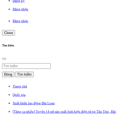
Đăng ký
Đăng nhập
Đăng nhập
Close
Tìm kiếm
Đóng
Tìm kiếm
Trang chủ
Quốc gia
Xuất khẩu lao động Đài Loan
[Tăng ca nhiều] Tuyển 14 nữ sản xuất linh kiện điện tử tại Tân Trúc, Đài