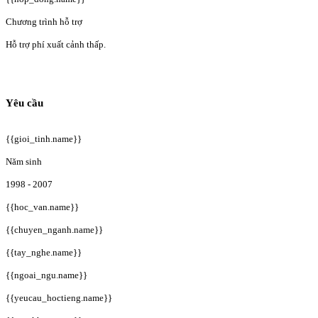
Chương trình hỗ trợ
Hỗ trợ phí xuất cảnh thấp.
Yêu cầu
{{gioi_tinh.name}}
Năm sinh
1998 - 2007
{{hoc_van.name}}
{{chuyen_nganh.name}}
{{tay_nghe.name}}
{{ngoai_ngu.name}}
{{yeucau_hoctieng.name}}