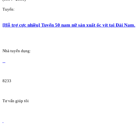
Tuyển:
[Hỗ trợ cực nhiều] Tuyển 50 nam nữ sản xuất ốc vít tại Đài Nam.
Nhà tuyển dụng:
8233
Tư vấn giúp tôi