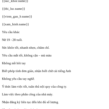
{{suc_khoe.name}}
{{thi_luc.name}}
{{viem_gan_b.name}}
{{xam_hinh.name}}
Yêu cầu khác
Nữ 19 - 28 tuổi.
Sức khỏe tốt, nhanh nhẹn, chăm chỉ.
Yêu cầu mắt tốt, không cận – mù màu
Không mồ hôi tay
Biết phép tính đơn giản, nhận biết chữ cái tiếng Anh
Không yêu cầu tay nghề.
Ý thức làm việc tốt, tuân thủ nội quy của công ty.
Làm việc theo phân công của nhà máy.
Nhận đăng ký liên tục đến khi đủ số lượng.