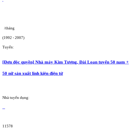
/tháng
(1992 - 2007)
Tuyển:
[Đơn độc quyền] Nhà máy Kim Tượng, Đài Loan tuyển 50 nam +
50 nữ sản xuất linh kiện điện tử
Nhà tuyển dụng:
11578