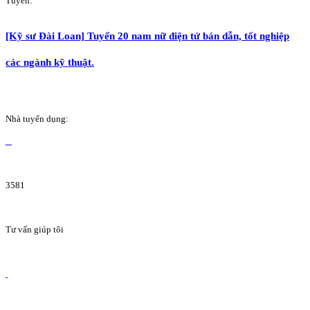
Tuyển:
[Kỹ sư Đài Loan] Tuyển 20 nam nữ điện tử bán dẫn, tốt nghiệp
các ngành kỹ thuật.
Nhà tuyển dụng:
3581
Tư vấn giúp tôi