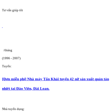
Tư vấn giúp tôi
/tháng
(1996 - 2007)
Tuyển:
[Đơn miễn phí] Nhà máy Tấn Khải tuyển 42 nữ sản xuất quản tản
nhiệt tại Đào Viên, Đài Loan.
Nhà tuyển dụng: