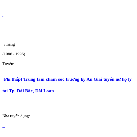
/tháng
(1986 - 1996)
Tuyển:
[Phí thấp] Trung tâm chăm sóc trường kỳ An Giai tuyển nữ hộ lý
tại Tp. Đài Bắc, Đài Loan.
Nhà tuyển dụng: