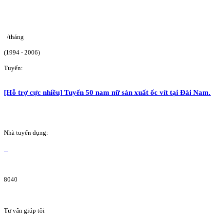
/tháng
(1994 - 2006)
Tuyển:
[Hỗ trợ cực nhiều] Tuyển 50 nam nữ sản xuất ốc vít tại Đài Nam.
Nhà tuyển dụng:
8040
Tư vấn giúp tôi