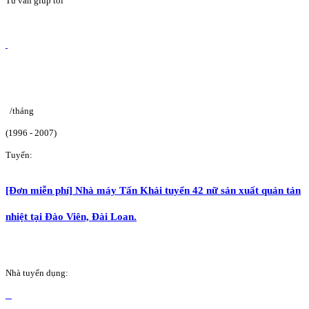
Tư vấn giúp tôi
/tháng
(1996 - 2007)
Tuyển:
[Đơn miễn phí] Nhà máy Tấn Khải tuyển 42 nữ sản xuất quản tản
nhiệt tại Đào Viên, Đài Loan.
Nhà tuyển dụng: