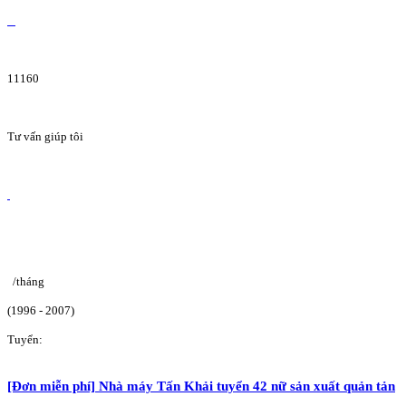
11160
Tư vấn giúp tôi
/tháng
(1996 - 2007)
Tuyển:
[Đơn miễn phí] Nhà máy Tấn Khải tuyển 42 nữ sản xuất quản tản