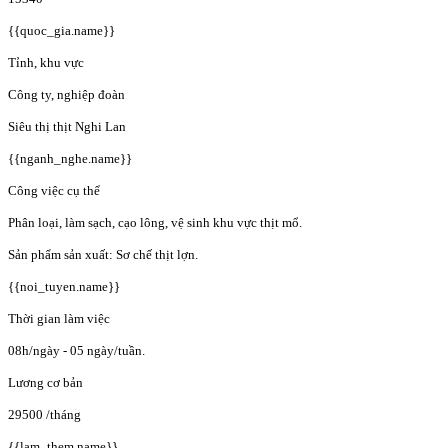
{{quoc_gia.name}}
Tỉnh, khu vực
Công ty, nghiệp đoàn
Siêu thị thịt Nghi Lan
{{nganh_nghe.name}}
Công việc cụ thể
Phân loại, làm sạch, cạo lông, vệ sinh khu vực thịt mổ.
Sản phẩm sản xuất: Sơ chế thịt lợn.
{{noi_tuyen.name}}
Thời gian làm việc
08h/ngày - 05 ngày/tuần.
Lương cơ bản
29500
/tháng
{{lam_them.name}}