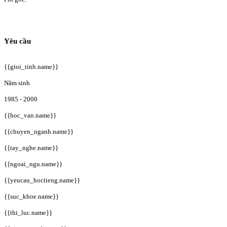
Yêu cầu
{{gioi_tinh.name}}
Năm sinh
1985 - 2000
{{hoc_van.name}}
{{chuyen_nganh.name}}
{{tay_nghe.name}}
{{ngoai_ngu.name}}
{{yeucau_hoctieng.name}}
{{suc_khoe.name}}
{{thi_luc.name}}