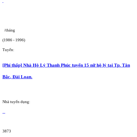
/tháng
(1986 - 1996)
Tuyển:
[Phí thấp] Nhà Hộ Lý Thanh Phúc tuyển 15 nữ hộ lý tại Tp. Tân
Bắc, Đài Loan.
Nhà tuyển dụng:
3873