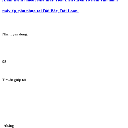
máy ép, phu nhựa tại Đài Bắc, Đài Loan.
Nhà tuyển dụng:
98
Tư vấn giúp tôi
/tháng