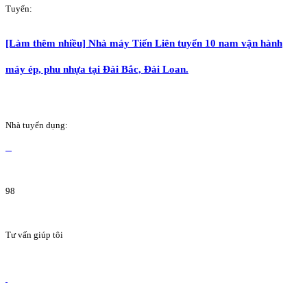
Tuyển:
[Làm thêm nhiều] Nhà máy Tiến Liên tuyển 10 nam vận hành
máy ép, phu nhựa tại Đài Bắc, Đài Loan.
Nhà tuyển dụng:
98
Tư vấn giúp tôi