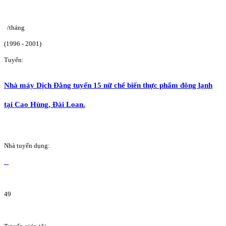
/tháng
(1996 - 2001)
Tuyển:
Nhà máy Dịch Đằng tuyển 15 nữ chế biến thực phẩm đông lạnh
tại Cao Hùng, Đài Loan.
Nhà tuyển dụng:
49