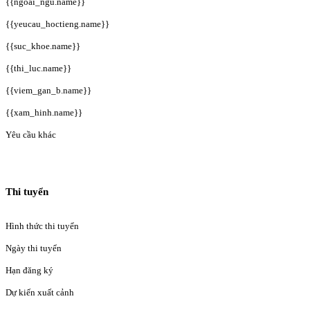
{{ngoai_ngu.name}}
{{yeucau_hoctieng.name}}
{{suc_khoe.name}}
{{thi_luc.name}}
{{viem_gan_b.name}}
{{xam_hinh.name}}
Yêu cầu khác
Thi tuyển
Hình thức thi tuyển
Ngày thi tuyển
Hạn đăng ký
Dự kiến xuất cảnh