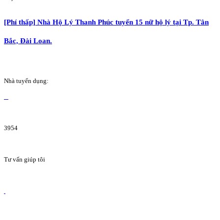
[Phí thấp] Nhà Hộ Lý Thanh Phúc tuyển 15 nữ hộ lý tại Tp. Tân
Bắc, Đài Loan.
Nhà tuyển dụng:
3954
Tư vấn giúp tôi