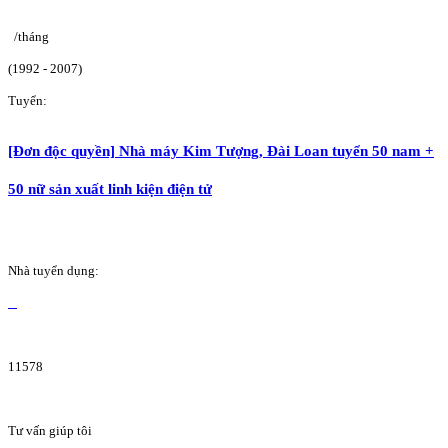
/tháng
(1992 - 2007)
Tuyển:
[Đơn độc quyền] Nhà máy Kim Tượng, Đài Loan tuyển 50 nam +
50 nữ sản xuất linh kiện điện tử
Nhà tuyển dụng:
11578
Tư vấn giúp tôi