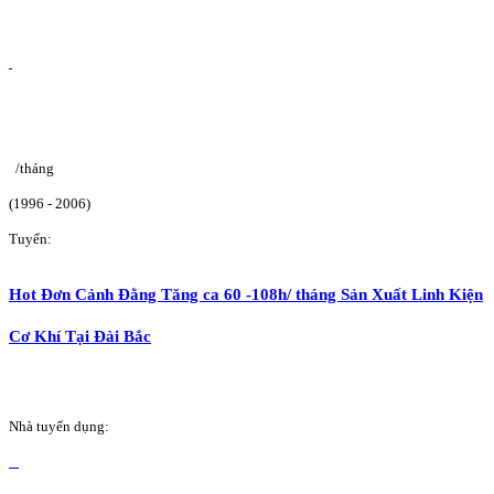
/tháng
(1996 - 2006)
Tuyển:
Hot Đơn Cảnh Đằng Tăng ca 60 -108h/ tháng Sản Xuất Linh Kiện
Cơ Khí Tại Đài Bắc
Nhà tuyển dụng: