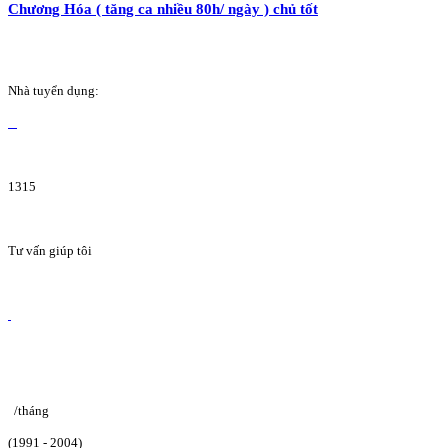
Chương Hóa ( tăng ca nhiều 80h/ ngày ) chủ tốt
Nhà tuyển dụng:
1315
Tư vấn giúp tôi
/tháng
(1991 - 2004)