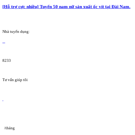
[Hỗ trợ cực nhiều] Tuyển 50 nam nữ sản xuất ốc vít tại Đài Nam.
Nhà tuyển dụng:
8233
Tư vấn giúp tôi
/tháng