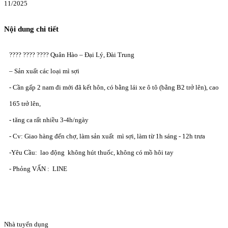
11/2025
Nội dung chi tiết
???? ???? ???? Quân Hào – Đại Lý, Đài Trung
– Sản xuất các loại mì sợi
- Cần gấp 2 nam đi mới đã kết hôn, có bằng lái xe ô tô (bằng B2 trở lên), cao
165 trở lên,
- tăng ca rất nhiều 3-4h/ngày
- Cv: Giao hàng đến chợ, làm sản xuất mì sợi, làm từ 1h sáng - 12h trưa
-Yêu Cầu: lao động không hút thuốc, không có mồ hôi tay
- Phỏng VẤN : LINE
Nhà tuyển dụng