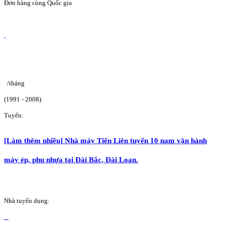
Đơn hàng cùng Quốc gia
/tháng
(1991 - 2008)
Tuyển:
[Làm thêm nhiều] Nhà máy Tiến Liên tuyển 10 nam vận hành
máy ép, phu nhựa tại Đài Bắc, Đài Loan.
Nhà tuyển dụng: