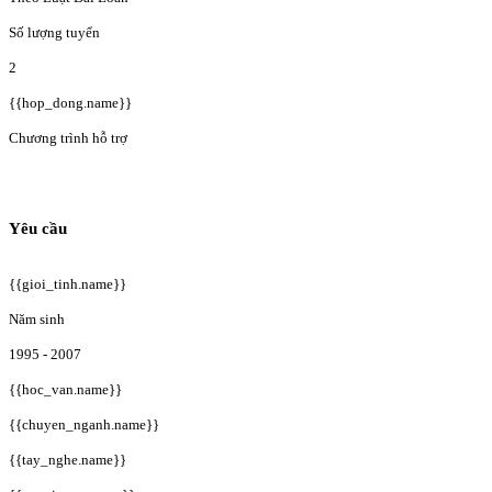
Số lượng tuyển
2
{{hop_dong.name}}
Chương trình hỗ trợ
Yêu cầu
{{gioi_tinh.name}}
Năm sinh
1995 - 2007
{{hoc_van.name}}
{{chuyen_nganh.name}}
{{tay_nghe.name}}