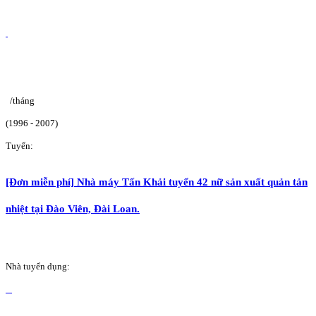
/tháng
(1996 - 2007)
Tuyển:
[Đơn miễn phí] Nhà máy Tấn Khải tuyển 42 nữ sản xuất quản tản
nhiệt tại Đào Viên, Đài Loan.
Nhà tuyển dụng: