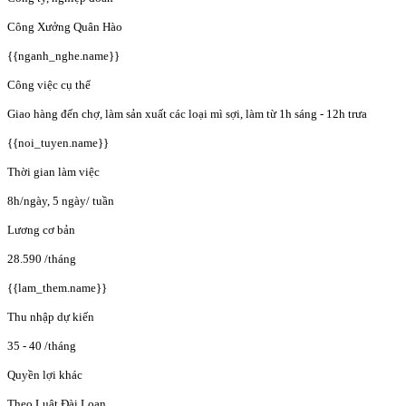
Công Xưởng Quân Hào
{{nganh_nghe.name}}
Công việc cụ thể
Giao hàng đến chợ, làm sản xuất các loại mì sợi, làm từ 1h sáng - 12h trưa
{{noi_tuyen.name}}
Thời gian làm việc
8h/ngày, 5 ngày/ tuần
Lương cơ bản
28.590
/tháng
{{lam_them.name}}
Thu nhập dự kiến
35 - 40
/tháng
Quyền lợi khác
Theo Luật Đài Loan