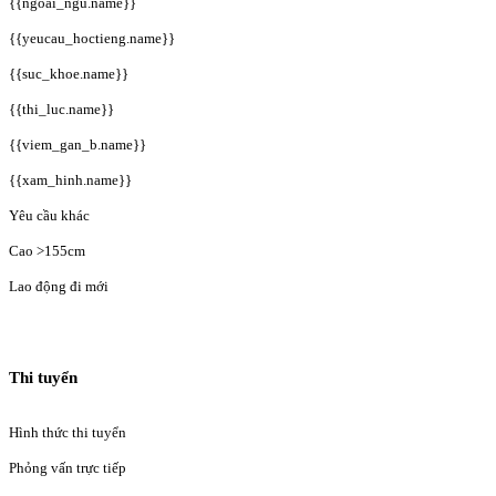
{{ngoai_ngu.name}}
{{yeucau_hoctieng.name}}
{{suc_khoe.name}}
{{thi_luc.name}}
{{viem_gan_b.name}}
{{xam_hinh.name}}
Yêu cầu khác
Cao >155cm
Lao động đi mới
Thi tuyển
Hình thức thi tuyển
Phỏng vấn trực tiếp