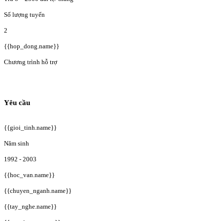
Số lượng tuyển
2
{{hop_dong.name}}
Chương trình hỗ trợ
Yêu cầu
{{gioi_tinh.name}}
Năm sinh
1992 - 2003
{{hoc_van.name}}
{{chuyen_nganh.name}}
{{tay_nghe.name}}