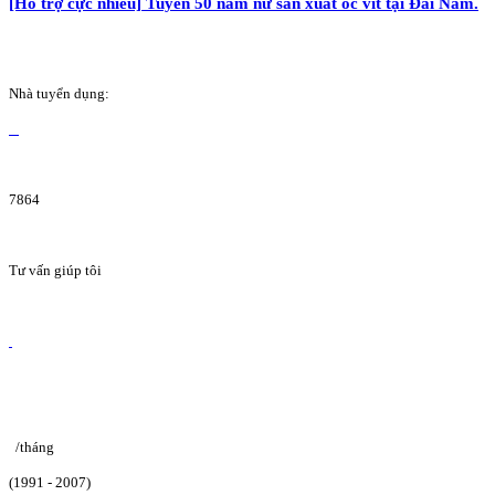
[Hỗ trợ cực nhiều] Tuyển 50 nam nữ sản xuất ốc vít tại Đài Nam.
Nhà tuyển dụng:
7864
Tư vấn giúp tôi
/tháng
(1991 - 2007)