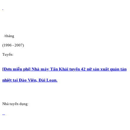
/tháng
(1996 - 2007)
Tuyển:
[Đơn miễn phí] Nhà máy Tấn Khải tuyển 42 nữ sản xuất quản tản
nhiệt tại Đào Viên, Đài Loan.
Nhà tuyển dụng: