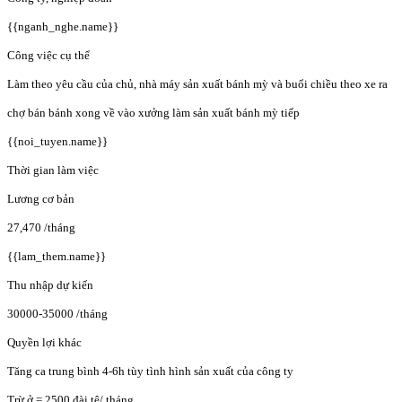
{{nganh_nghe.name}}
Công việc cụ thể
Làm theo yêu cầu của chủ, nhà máy sản xuất bánh mỳ và buổi chiều theo xe ra
chợ bán bánh xong về vào xưởng làm sản xuất bánh mỳ tiếp
{{noi_tuyen.name}}
Thời gian làm việc
Lương cơ bản
27,470
/tháng
{{lam_them.name}}
Thu nhập dự kiến
30000-35000
/tháng
Quyền lợi khác
Tăng ca trung bình 4-6h tùy tình hình sản xuất của công ty
Trừ ở = 2500 đài tệ/ tháng