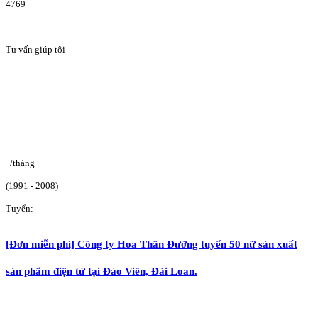
4769
Tư vấn giúp tôi
/tháng
(1991 - 2008)
Tuyển:
[Đơn miễn phí] Công ty Hoa Thân Đường tuyển 50 nữ sản xuất
sản phẩm điện tử tại Đào Viên, Đài Loan.