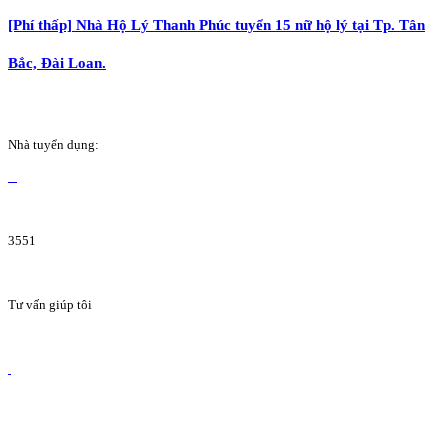
[Phí thấp] Nhà Hộ Lý Thanh Phúc tuyển 15 nữ hộ lý tại Tp. Tân
Bắc, Đài Loan.
Nhà tuyển dụng:
3551
Tư vấn giúp tôi