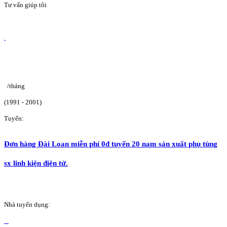
Tư vấn giúp tôi
/tháng
(1991 - 2001)
Tuyển:
Đơn hàng Đài Loan miễn phí 0đ tuyển 20 nam sản xuất phụ tùng
sx linh kiện điện tử.
Nhà tuyển dụng: