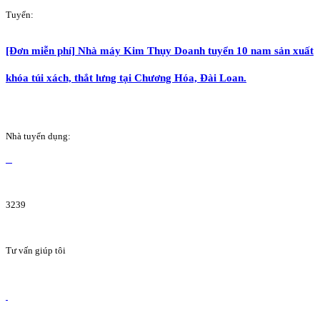
Tuyển:
[Đơn miễn phí] Nhà máy Kim Thụy Doanh tuyển 10 nam sản xuất
khóa túi xách, thắt lưng tại Chương Hóa, Đài Loan.
Nhà tuyển dụng:
3239
Tư vấn giúp tôi