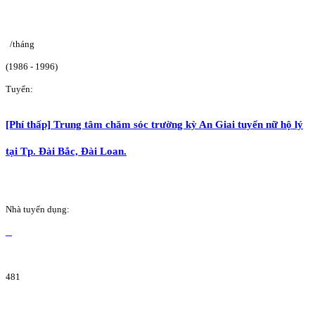
/tháng
(1986 - 1996)
Tuyển:
[Phí thấp] Trung tâm chăm sóc trường kỳ An Giai tuyển nữ hộ lý
tại Tp. Đài Bắc, Đài Loan.
Nhà tuyển dụng:
481