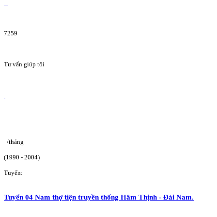
7259
Tư vấn giúp tôi
/tháng
(1990 - 2004)
Tuyển:
Tuyển 04 Nam thợ tiện truyền thống Hâm Thịnh - Đài Nam.