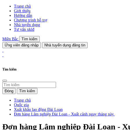
Trang chủ
Giới thiệu
Hướng dẫn
Chương trình hỗ trợ
Nhà tuyển dụng
Tư vấn xklđ
Miền Bắc
Tìm kiếm
Ứng viên đăng nhập
Nhà tuyển dụng đăng tin
Tìm kiếm
Đóng
Tìm kiếm
Trang chủ
Quốc gia
Xuất khẩu lao động Đài Loan
Đơn hàng Lâm nghiệp Đài Loan - Xuất cảnh ngay tháng này.
Đơn hàng Lâm nghiệp Đài Loan - Xu