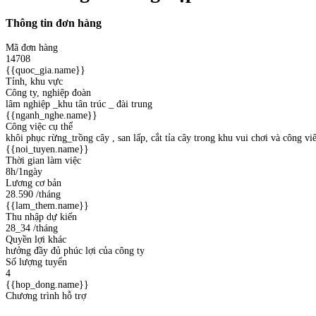
Thông tin đơn hàng
Mã đơn hàng
14708
{{quoc_gia.name}}
Tỉnh, khu vực
Công ty, nghiệp đoàn
lâm nghiệp _khu tân trúc _ đài trung
{{nganh_nghe.name}}
Công việc cụ thể
khôi phục rừng_trồng cây , san lấp, cắt tỉa cây trong khu vui chơi và công v
{{noi_tuyen.name}}
Thời gian làm việc
8h/1ngày
Lương cơ bản
28.590
/tháng
{{lam_them.name}}
Thu nhập dự kiến
28_34
/tháng
Quyền lợi khác
hưởng đầy đủ phúc lợi của công ty
Số lượng tuyển
4
{{hop_dong.name}}
Chương trình hỗ trợ