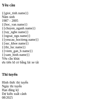
Yêu cầu
{{gioi_tinh.name}}
Năm sinh
1987 - 2005
{{hoc_van.name}}
{{chuyen_nganh.name}}
{{tay_nghe.name}}
{{ngoai_ngu.name}}
{{yeucau_hoctieng.name}}
{{suc_khoe.name}}
{{thi_luc.name}}
{{viem_gan_b.name}}
{{xam_hinh.name}}
Yêu cầu khác
ưu tiên ld có bằng lái xe tải
Thi tuyển
Hình thức thi tuyển
Ngày thi tuyển
Hạn đăng ký
Dự kiến xuất cảnh
08/2025