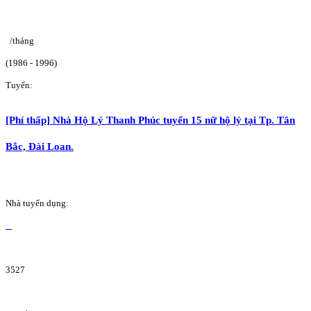
/tháng
(1986 - 1996)
Tuyển:
[Phí thấp] Nhà Hộ Lý Thanh Phúc tuyển 15 nữ hộ lý tại Tp. Tân
Bắc, Đài Loan.
Nhà tuyển dụng:
3527