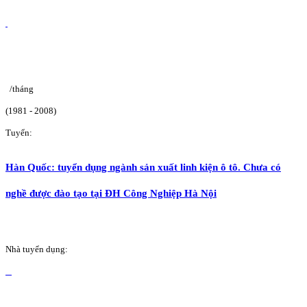
/tháng
(1981 - 2008)
Tuyển:
Hàn Quốc: tuyển dụng ngành sản xuất linh kiện ô tô. Chưa có
nghề được đào tạo tại ĐH Công Nghiệp Hà Nội
Nhà tuyển dụng: