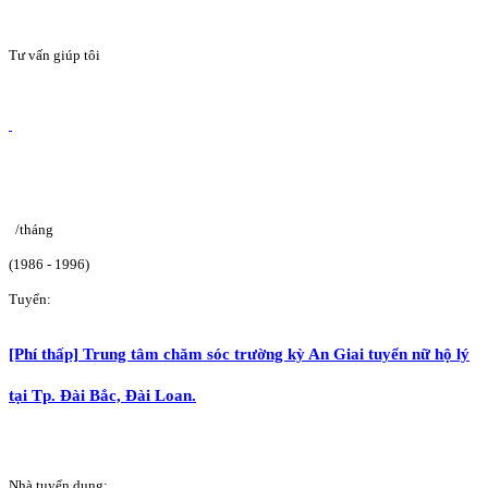
Tư vấn giúp tôi
/tháng
(1986 - 1996)
Tuyển:
[Phí thấp] Trung tâm chăm sóc trường kỳ An Giai tuyển nữ hộ lý
tại Tp. Đài Bắc, Đài Loan.
Nhà tuyển dụng: