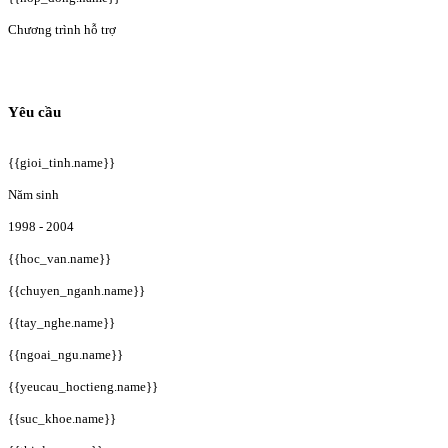
Chương trình hỗ trợ
Yêu cầu
{{gioi_tinh.name}}
Năm sinh
1998 - 2004
{{hoc_van.name}}
{{chuyen_nganh.name}}
{{tay_nghe.name}}
{{ngoai_ngu.name}}
{{yeucau_hoctieng.name}}
{{suc_khoe.name}}