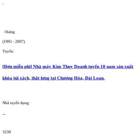
/tháng
(1991 - 2007)
Tuyển:
[Đơn miễn phí] Nhà máy Kim Thụy Doanh tuyển 10 nam sản xuất
khóa túi xách, thắt lưng tại Chương Hóa, Đài Loan.
Nhà tuyển dụng:
3239