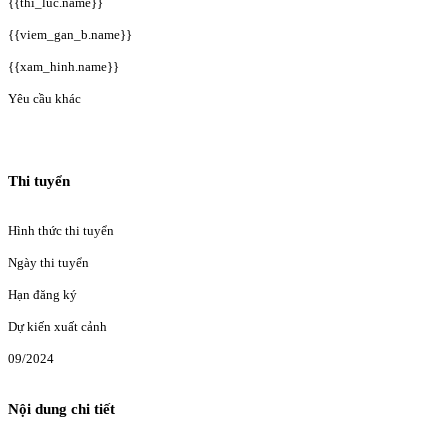
{{thi_luc.name}}
{{viem_gan_b.name}}
{{xam_hinh.name}}
Yêu cầu khác
Thi tuyển
Hình thức thi tuyển
Ngày thi tuyển
Hạn đăng ký
Dự kiến xuất cảnh
09/2024
Nội dung chi tiết