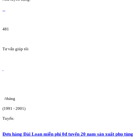
481
Tư vấn giúp tôi
/tháng
(1991 - 2001)
Tuyển:
Đơn hàng Đài Loan miễn phí 0đ tuyển 20 nam sản xuất phụ tùng