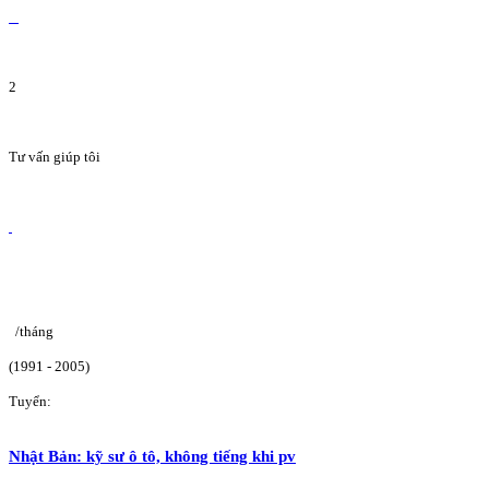
2
Tư vấn giúp tôi
/tháng
(1991 - 2005)
Tuyển:
Nhật Bản: kỹ sư ô tô, không tiếng khi pv