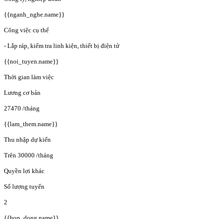
{{nganh_nghe.name}}
Công việc cụ thể
- Lắp ráp, kiểm tra linh kiện, thiết bị điện tử
{{noi_tuyen.name}}
Thời gian làm việc
Lương cơ bản
27470
/tháng
{{lam_them.name}}
Thu nhập dự kiến
Trên 30000
/tháng
Quyền lợi khác
Số lượng tuyển
2
{{hop_dong.name}}