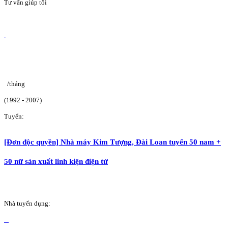
Tư vấn giúp tôi
/tháng
(1992 - 2007)
Tuyển:
[Đơn độc quyền] Nhà máy Kim Tượng, Đài Loan tuyển 50 nam +
50 nữ sản xuất linh kiện điện tử
Nhà tuyển dụng: