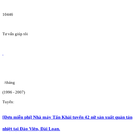
10446
Tư vấn giúp tôi
/tháng
(1996 - 2007)
Tuyển:
[Đơn miễn phí] Nhà máy Tấn Khải tuyển 42 nữ sản xuất quản tản
nhiệt tại Đào Viên, Đài Loan.