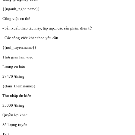
{{nganh_nghe.name}}
Công việc cụ thể
- Sản xuất, thao tác máy, lắp ráp... các sản phẩm điện tử
- Các công việc khác theo yêu cầu
{{noi_tuyen.name}}
Thời gian làm việc
Lương cơ bản
27470
/tháng
{{lam_them.name}}
Thu nhập dự kiến
35000
/tháng
Quyền lợi khác
Số lượng tuyển
190