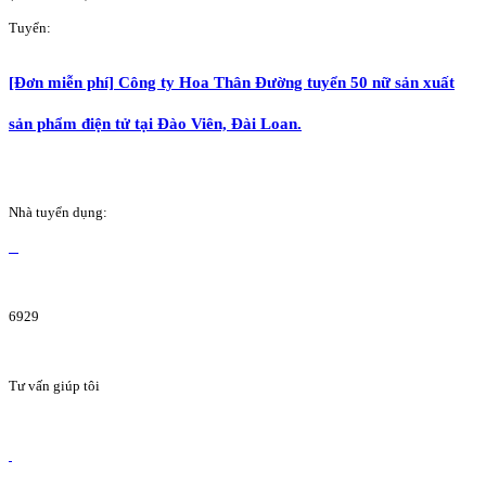
Tuyển:
[Đơn miễn phí] Công ty Hoa Thân Đường tuyển 50 nữ sản xuất
sản phẩm điện tử tại Đào Viên, Đài Loan.
Nhà tuyển dụng:
6929
Tư vấn giúp tôi