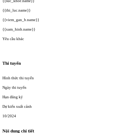
{{suc_khoe.name}}
{{thi_luc.name}}
{{viem_gan_b.name}}
{{xam_hinh.name}}
Yêu cầu khác
Thi tuyển
Hình thức thi tuyển
Ngày thi tuyển
Hạn đăng ký
Dự kiến xuất cảnh
10/2024
Nội dung chi tiết