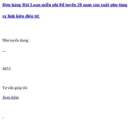
Đơn hàng Đài Loan miễn phí 0đ tuyển 20 nam sản xuất phụ tùng
sx linh kiện điện tử.
Nhà tuyển dụng:
4853
Tư vấn giúp tôi
Xem thêm