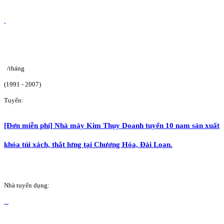
/tháng
(1991 - 2007)
Tuyển:
[Đơn miễn phí] Nhà máy Kim Thụy Doanh tuyển 10 nam sản xuất
khóa túi xách, thắt lưng tại Chương Hóa, Đài Loan.
Nhà tuyển dụng: