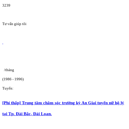
3239
Tư vấn giúp tôi
/tháng
(1986 - 1996)
Tuyển:
[Phí thấp] Trung tâm chăm sóc trường kỳ An Giai tuyển nữ hộ lý
tại Tp. Đài Bắc, Đài Loan.