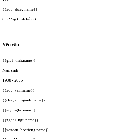
{{hop_dong.name}}
Chương trình hỗ trợ
Yêu cầu
{{gioi_tinh.name}}
Năm sinh
1988 - 2005
{{hoc_van.name}}
{{chuyen_nganh.name}}
{{tay_nghe.name}}
{{ngoai_ngu.name}}
{{yeucau_hoctieng.name}}