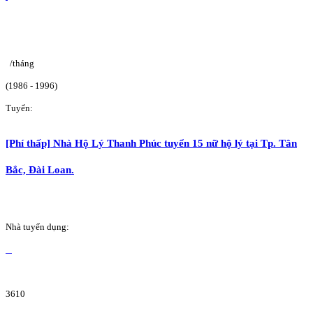
/tháng
(1986 - 1996)
Tuyển:
[Phí thấp] Nhà Hộ Lý Thanh Phúc tuyển 15 nữ hộ lý tại Tp. Tân
Bắc, Đài Loan.
Nhà tuyển dụng:
3610