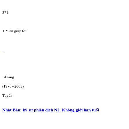
271
Tư vấn giúp tôi
/tháng
(1976 - 2003)
Tuyển:
Nhật Bản: kỹ sư phiên dịch N2. Không giới hạn tuổi