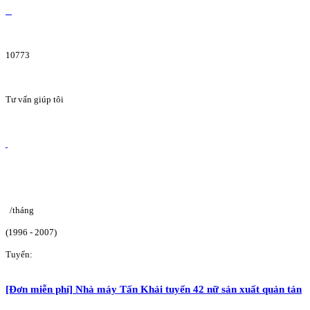
10773
Tư vấn giúp tôi
/tháng
(1996 - 2007)
Tuyển:
[Đơn miễn phí] Nhà máy Tấn Khải tuyển 42 nữ sản xuất quản tản