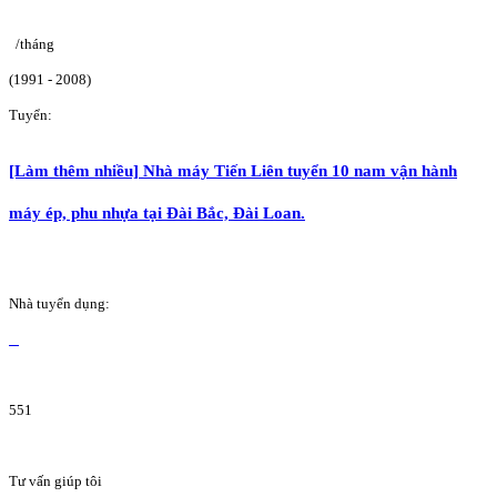
/tháng
(1991 - 2008)
Tuyển:
[Làm thêm nhiều] Nhà máy Tiến Liên tuyển 10 nam vận hành
máy ép, phu nhựa tại Đài Bắc, Đài Loan.
Nhà tuyển dụng:
551
Tư vấn giúp tôi