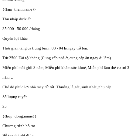
{{lam_them.name}}
Thu nhập dự kiến
35.000 - 50.000
/tháng
Quyền lợi khác
Thời gian tăng ca trung bình: 03 - 04 h/ngày trở lên.
Trừ 2500 Đài tệ/ tháng (Cung cấp nhà ở, cung cấp ăn ngày đi làm)
Miễn phí môi giới 3 năm, Miễn phí khám sức khoẻ, Miễn phí làm thẻ cư trú 3
năm…
Chế độ phúc lợi nhà máy rất tốt: Thưởng lễ, tết, sinh nhật, phụ cấp...
Số lượng tuyển
35
{{hop_dong.name}}
Chương trình hỗ trợ
Hỗ trợ chi phí đi lại.