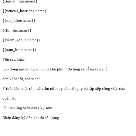
{{ngoai_ngu.name}}
{{yeucau_hoctieng.name}}
{{suc_khoe.name}}
{{thi_luc.name}}
{{viem_gan_b.name}}
{{xam_hinh.name}}
Yêu cầu khác
Lao động ngoan ngoãn chịu khó phối hợp tăng ca cả ngày nghỉ.
Sức khỏe tốt, chăm chỉ.
Ý thức làm việc tốt, tuân thủ nội quy của công ty và sắp xếp công việc của
quản lý.
Ưu tiên ứng viên đăng ký sớm.
Nhận đăng ký đến khi đủ số lượng.