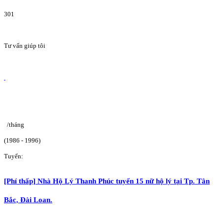
301
Tư vấn giúp tôi
/tháng
(1986 - 1996)
Tuyển:
[Phí thấp] Nhà Hộ Lý Thanh Phúc tuyển 15 nữ hộ lý tại Tp. Tân
Bắc, Đài Loan.