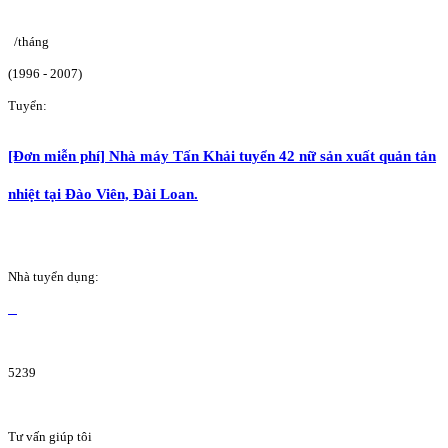
/tháng
(1996 - 2007)
Tuyển:
[Đơn miễn phí] Nhà máy Tấn Khải tuyển 42 nữ sản xuất quản tản
nhiệt tại Đào Viên, Đài Loan.
Nhà tuyển dụng:
5239
Tư vấn giúp tôi