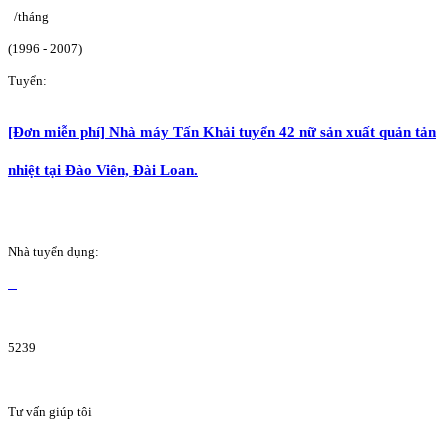
/tháng
(1996 - 2007)
Tuyển:
[Đơn miễn phí] Nhà máy Tấn Khải tuyển 42 nữ sản xuất quản tản
nhiệt tại Đào Viên, Đài Loan.
Nhà tuyển dụng:
5239
Tư vấn giúp tôi