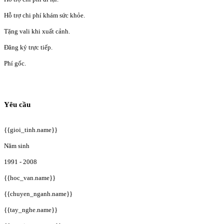
Hỗ trợ chi phí khám sức khỏe.
Tặng vali khi xuất cảnh.
Đăng ký trực tiếp.
Phí gốc.
Yêu cầu
{{gioi_tinh.name}}
Năm sinh
1991 - 2008
{{hoc_van.name}}
{{chuyen_nganh.name}}
{{tay_nghe.name}}