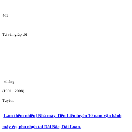
462
Tư vấn giúp tôi
/tháng
(1991 - 2008)
Tuyển:
[Làm thêm nhiều] Nhà máy Tiến Liên tuyển 10 nam vận hành
máy ép, phu nhựa tại Đài Bắc, Đài Loan.