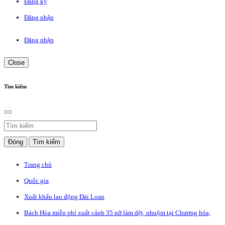
Đăng ký
Đăng nhập
Đăng nhập
Close
Tìm kiếm
Đóng
Tìm kiếm
Trang chủ
Quốc gia
Xuất khẩu lao động Đài Loan
Bách Hòa miễn phí xuất cảnh 35 nữ làm dệt, nhuộm tại Chương hóa,