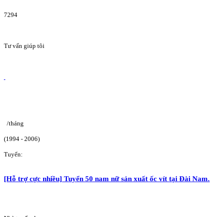
7294
Tư vấn giúp tôi
/tháng
(1994 - 2006)
Tuyển:
[Hỗ trợ cực nhiều] Tuyển 50 nam nữ sản xuất ốc vít tại Đài Nam.