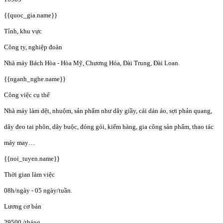
{{quoc_gia.name}}
Tỉnh, khu vực
Công ty, nghiệp đoàn
Nhà máy Bách Hòa - Hòa Mỹ, Chương Hóa, Đài Trung, Đài Loan.
{{nganh_nghe.name}}
Công việc cụ thể
Nhà máy làm dệt, nhuộm, sản phẩm như dây giầy, cái dán áo, sợi phản quang,
dây đeo tai phôn, dây buộc, đóng gói, kiểm hàng, gia công sản phẩm, thao tác
máy may…
{{noi_tuyen.name}}
Thời gian làm việc
08h/ngày - 05 ngày/tuần.
Lương cơ bản
29500
/tháng