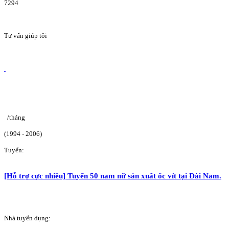
7294
Tư vấn giúp tôi
/tháng
(1994 - 2006)
Tuyển:
[Hỗ trợ cực nhiều] Tuyển 50 nam nữ sản xuất ốc vít tại Đài Nam.
Nhà tuyển dụng: