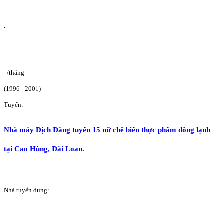
/tháng
(1996 - 2001)
Tuyển:
Nhà máy Dịch Đằng tuyển 15 nữ chế biến thực phẩm đông lạnh
tại Cao Hùng, Đài Loan.
Nhà tuyển dụng: