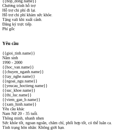
{{hop_dong.name}}
Chương trình hỗ trợ
Hỗ trợ chi phí đi lại.
Hỗ trợ chi phí khám sức khỏe.
Tặng vali khi xuất cảnh.
Đăng ký trực tiếp.
Phí gốc
Yêu cầu
{{gioi_tinh.name}}
Năm sinh
1990 - 2000
{{hoc_van.name}}
{{chuyen_nganh.name}}
{{tay_nghe.name}}
{{ngoai_ngu.name}}
{{yeucau_hoctieng.name}}
{{suc_khoe.name}}
{{thi_luc.name}}
{{viem_gan_b.name}}
{{xam_hinh.name}}
Yêu cầu khác
Nam Nữ 20 - 35 tuổi.
Thông minh, nhanh nhẹn
Sức khỏe tốt, ngoan ngoãn, chăm chỉ, phối hợp tốt, có thể luân ca.
Tình trạng hôn nhân: Không giới hạn.