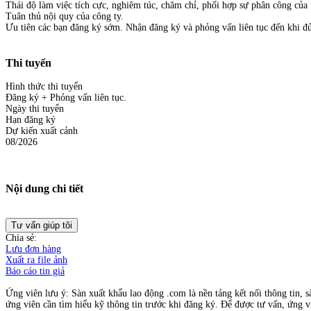
Thái độ làm việc tích cực, nghiêm túc, chăm chỉ, phối hợp sự phân công của
Tuân thủ nội quy của công ty.
Ưu tiên các bạn đăng ký sớm. Nhận đăng ký và phỏng vấn liên tục đến khi đủ
Thi tuyển
Hình thức thi tuyển
Đăng ký + Phỏng vấn liên tục.
Ngày thi tuyển
Hạn đăng ký
Dự kiến xuất cảnh
08/2026
Nội dung chi tiết
Tư vấn giúp tôi
Chia sẻ:
Lưu đơn hàng
Xuất ra file ảnh
Báo cáo tin giả
Ứng viên lưu ý: Sàn xuất khẩu lao động .com là nền tảng kết nối thông tin, s
ứng viên cần tìm hiểu kỹ thông tin trước khi đăng ký. Để được tư vấn, ứng vi