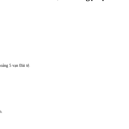
oảng 5 vạn Đài tệ.
h.