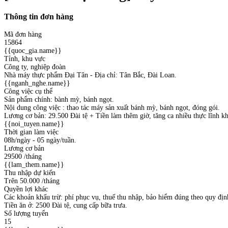
Thông tin đơn hàng
Mã đơn hàng
15864
{{quoc_gia.name}}
Tỉnh, khu vực
Công ty, nghiệp đoàn
Nhà máy thực phẩm Đại Tân - Địa chỉ: Tân Bắc, Đài Loan.
{{nganh_nghe.name}}
Công việc cụ thể
Sản phẩm chính: bành mỳ, bánh ngọt.
Nội dung công việc : thao tác máy sản xuất bánh mỳ, bánh ngọt, đóng gói.
Lương cơ bản: 29.500 Đài tệ + Tiền làm thêm giờ, tăng ca nhiều thực lĩnh kh
{{noi_tuyen.name}}
Thời gian làm việc
08h/ngày - 05 ngày/tuần.
Lương cơ bản
29500
/tháng
{{lam_them.name}}
Thu nhập dự kiến
Trên 50.000
/tháng
Quyền lợi khác
Các khoản khấu trừ: phí phục vụ, thuế thu nhập, bảo hiểm đúng theo quy địn
Tiền ăn ở: 2500 Đài tệ, cung cấp bữa trưa.
Số lượng tuyển
15