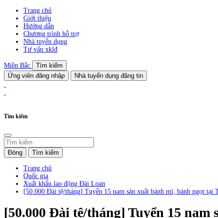
Trang chủ
Giới thiệu
Hướng dẫn
Chương trình hỗ trợ
Nhà tuyển dụng
Tư vấn xklđ
Miền Bắc
Tìm kiếm
Ứng viên đăng nhập
Nhà tuyển dụng đăng tin
Tìm kiếm
Đóng
Tìm kiếm
Trang chủ
Quốc gia
Xuất khẩu lao động Đài Loan
[50.000 Đài tệ/tháng] Tuyển 15 nam sản xuất bánh mì, bánh ngọt tại 
[50.000 Đài tệ/tháng] Tuyển 15 nam 