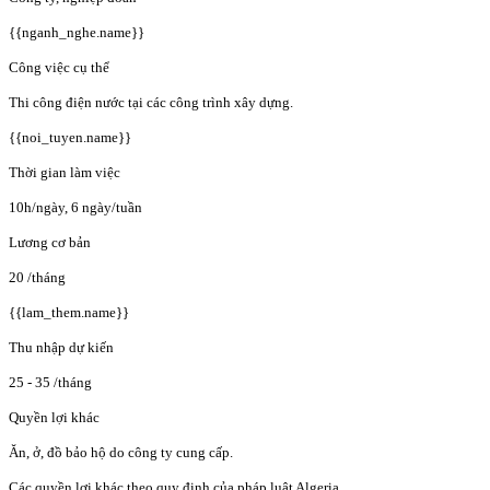
{{nganh_nghe.name}}
Công việc cụ thể
Thi công điện nước tại các công trình xây dựng.
{{noi_tuyen.name}}
Thời gian làm việc
10h/ngày, 6 ngày/tuần
Lương cơ bản
20
/tháng
{{lam_them.name}}
Thu nhập dự kiến
25 - 35
/tháng
Quyền lợi khác
Ăn, ở, đồ bảo hộ do công ty cung cấp.
Các quyền lợi khác theo quy định của pháp luật Algeria.