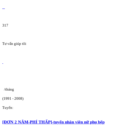
317
Tư vấn giúp tôi
/tháng
(1991 - 2008)
Tuyển:
[ĐƠN 2 NĂM-PHÍ THẤP]-tuyển nhân viên nữ phụ bếp