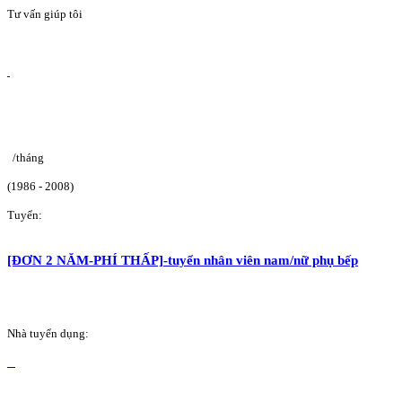
Tư vấn giúp tôi
/tháng
(1986 - 2008)
Tuyển:
[ĐƠN 2 NĂM-PHÍ THẤP]-tuyển nhân viên nam/nữ phụ bếp
Nhà tuyển dụng: