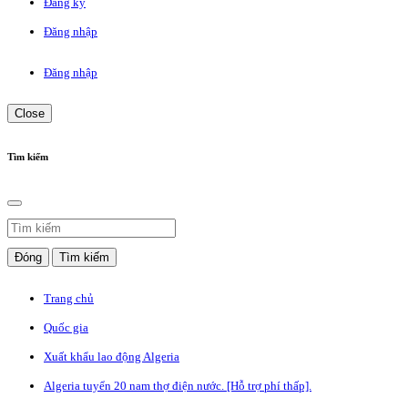
Đăng ký
Đăng nhập
Đăng nhập
Close
Tìm kiếm
Đóng
Tìm kiếm
Trang chủ
Quốc gia
Xuất khẩu lao động Algeria
Algeria tuyển 20 nam thợ điện nước. [Hỗ trợ phí thấp].