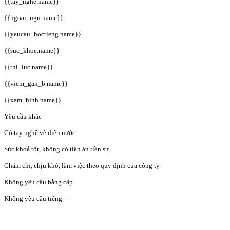
{{tay_nghe.name}}
{{ngoai_ngu.name}}
{{yeucau_hoctieng.name}}
{{suc_khoe.name}}
{{thi_luc.name}}
{{viem_gan_b.name}}
{{xam_hinh.name}}
Yêu cầu khác
Có tay nghề về điện nước.
Sức khoẻ tốt, không có tiền án tiền sự.
Chăm chỉ, chịu khó, làm việc theo quy định của công ty.
Không yêu cầu bằng cấp.
Không yêu cầu tiếng.