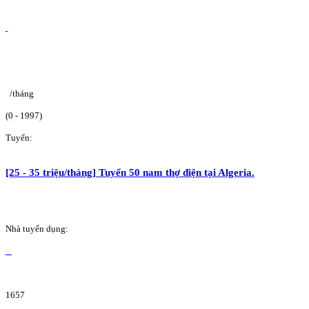
/tháng
(0 - 1997)
Tuyển:
[25 - 35 triệu/tháng] Tuyển 50 nam thợ điện tại Algeria.
Nhà tuyển dụng:
1657