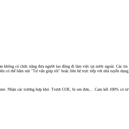
àn không có chức năng đưa người lao động đi làm việc tại nước ngoài. Các tin t
ên có thể bấm nút "Tư vấn giúp tôi" hoặc liên hệ trực tiếp với nhà tuyển dụng
ei. Nhận các trường hợp khó: Trượt COE, bị om đơn,... Cam kết 100% có tư c