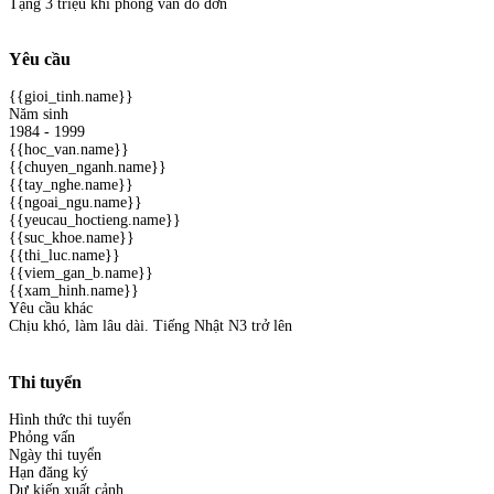
Tặng 3 triệu khi phỏng vấn đỗ đơn
Yêu cầu
{{gioi_tinh.name}}
Năm sinh
1984 - 1999
{{hoc_van.name}}
{{chuyen_nganh.name}}
{{tay_nghe.name}}
{{ngoai_ngu.name}}
{{yeucau_hoctieng.name}}
{{suc_khoe.name}}
{{thi_luc.name}}
{{viem_gan_b.name}}
{{xam_hinh.name}}
Yêu cầu khác
Chịu khó, làm lâu dài. Tiếng Nhật N3 trở lên
Thi tuyển
Hình thức thi tuyển
Phỏng vấn
Ngày thi tuyển
Hạn đăng ký
Dự kiến xuất cảnh