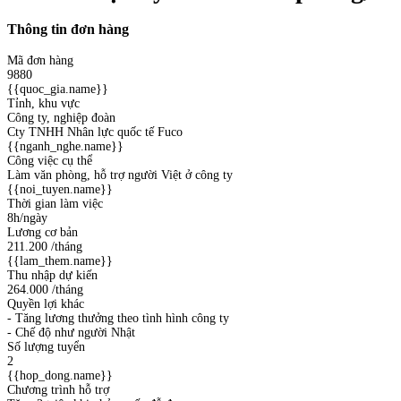
Thông tin đơn hàng
Mã đơn hàng
9880
{{quoc_gia.name}}
Tỉnh, khu vực
Công ty, nghiệp đoàn
Cty TNHH Nhân lực quốc tế Fuco
{{nganh_nghe.name}}
Công việc cụ thể
Làm văn phòng, hỗ trợ người Việt ở công ty
{{noi_tuyen.name}}
Thời gian làm việc
8h/ngày
Lương cơ bản
211.200
/tháng
{{lam_them.name}}
Thu nhập dự kiến
264.000
/tháng
Quyền lợi khác
- Tăng lương thưởng theo tình hình công ty
- Chế độ như người Nhật
Số lượng tuyển
2
{{hop_dong.name}}
Chương trình hỗ trợ