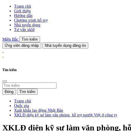
Trang chủ
Giới thiệu
Hướng dẫn
Chương trình hỗ trợ
Nhà tuyển dụng
Tư vấn xklđ
Miền Bắc
Tìm kiếm
Ứng viên đăng nhập
Nhà tuyển dụng đăng tin
Tìm kiếm
Đóng
Tìm kiếm
Trang chủ
Quốc gia
Xuất khẩu lao động Nhật Bản
XKLĐ diện kỹ sư làm văn phòng, hỗ trợ người Việt ở công ty
XKLĐ diện kỹ sư làm văn phòng, hỗ 