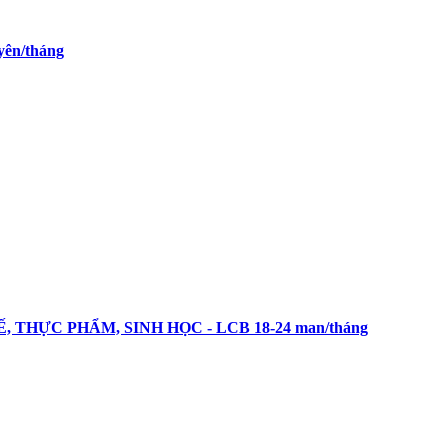
yên/tháng
 TẾ, THỰC PHẨM, SINH HỌC - LCB 18-24 man/tháng