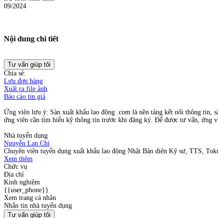
09/2024
Nội dung chi tiết
Tư vấn giúp tôi
Chia sẻ:
Lưu đơn hàng
Xuất ra file ảnh
Báo cáo tin giả
Ứng viên lưu ý: Sàn xuất khẩu lao động .com là nền tảng kết nối thông tin, s
ứng viên cần tìm hiểu kỹ thông tin trước khi đăng ký. Để được tư vấn, ứng vi
Nhà tuyển dụng
Nguyễn Lan Chi
Chuyên viên tuyển dụng xuất khẩu lao động Nhật Bản diện Kỹ sư, TTS, Tokut
Xem thêm
Chức vụ
Địa chỉ
Kinh nghiệm
{{user_phone}}
Xem trang cá nhân
Nhắn tin nhà tuyển dụng
Tư vấn giúp tôi