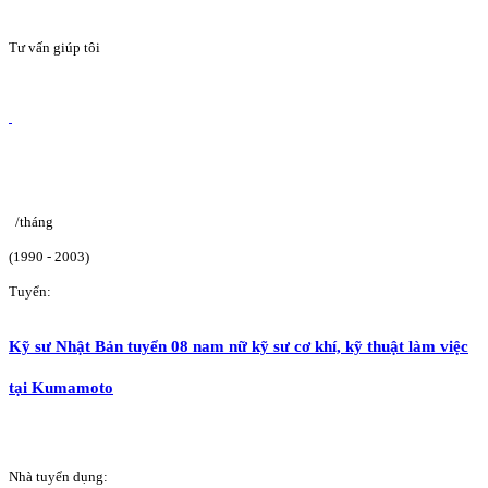
Tư vấn giúp tôi
/tháng
(1990 - 2003)
Tuyển:
Kỹ sư Nhật Bản tuyển 08 nam nữ kỹ sư cơ khí, kỹ thuật làm việc
tại Kumamoto
Nhà tuyển dụng: