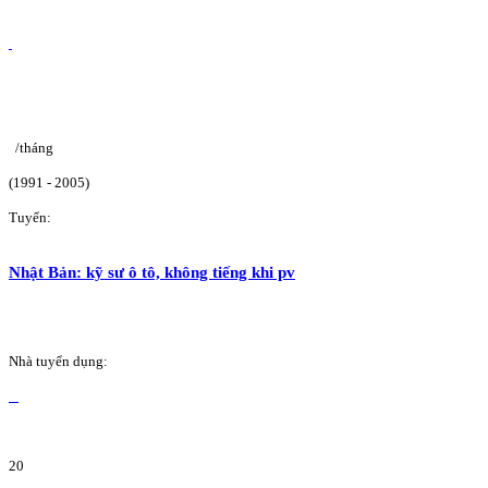
/tháng
(1991 - 2005)
Tuyển:
Nhật Bản: kỹ sư ô tô, không tiếng khi pv
Nhà tuyển dụng:
20