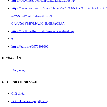
https://www.facebook.com/sanxuatkhaulaodong/
https://www.google.com/maps/place/S%C3%A0n+xu%E1%BA%A5t+k
sa=X&ved=2ahUKEwiAk5zS2f-
CAxU5o1YBHVLbAvIQ_BJ6BAgOEAA
https://vn.linkedin.com/in/sanxuatkhaulaodong
#
https://zalo.me/0976808600
HƯỚNG DẪN
Đăng nhập
QUY ĐỊNH CHÍNH SÁCH
Giới thiệu
Điều khoản sử dụng dịch vụ