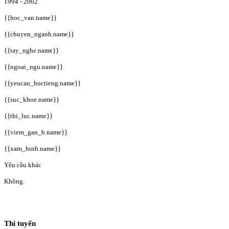
1994 - 2002
{{hoc_van.name}}
{{chuyen_nganh.name}}
{{tay_nghe.name}}
{{ngoai_ngu.name}}
{{yeucau_hoctieng.name}}
{{suc_khoe.name}}
{{thi_luc.name}}
{{viem_gan_b.name}}
{{xam_hinh.name}}
Yêu cầu khác
Không.
Thi tuyển