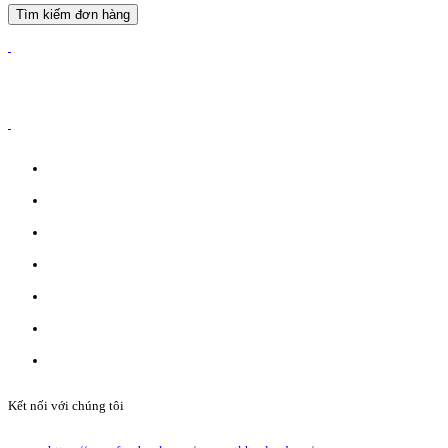
Tìm kiếm đơn hàng
ĐĂNG KÝ WEBSITE TMĐT: 2023-0478/ĐK/TMĐT
CÔNG TY TNHH ANVIBI GROUP.
Giấy đăng ký kinh doanh số: 0110151964
Do Sở Kế hoạch & Đầu Tư Tp. Hà Nội cấp ngày 17/10/2022
Địa chỉ: Liên Hà, Đông Anh, Hà Nội.
Liên hệ quảng cáo:
info@anvibi.com
Hỗ trợ khách hàng:
Info@anvibi.com
Kết nối với chúng tôi