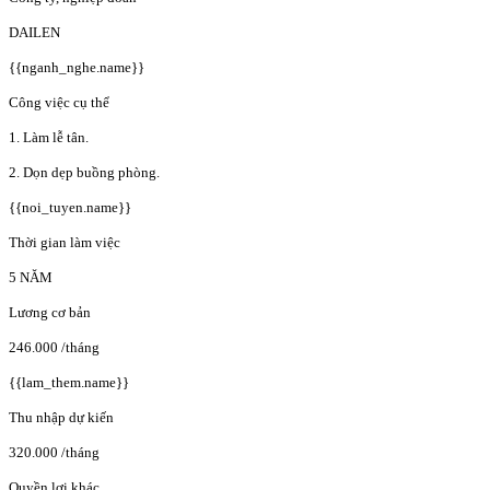
DAILEN
{{nganh_nghe.name}}
Công việc cụ thể
1. Làm lễ tân.
2. Dọn dẹp buồng phòng.
{{noi_tuyen.name}}
Thời gian làm việc
5 NĂM
Lương cơ bản
246.000
/tháng
{{lam_them.name}}
Thu nhập dự kiến
320.000
/tháng
Quyền lợi khác