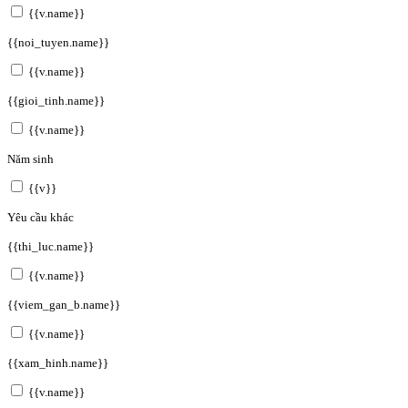
{{v.name}}
{{noi_tuyen.name}}
{{v.name}}
{{gioi_tinh.name}}
{{v.name}}
Năm sinh
{{v}}
Yêu cầu khác
{{thi_luc.name}}
{{v.name}}
{{viem_gan_b.name}}
{{v.name}}
{{xam_hinh.name}}
{{v.name}}