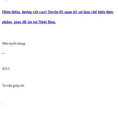
[Đơn hiếm, lương rất cao] Tuyển 05 nam kỹ sư làm chế biến thực
phẩm, giao đồ ăn tại Nhật Bản.
Nhà tuyển dụng:
4513
Tư vấn giúp tôi