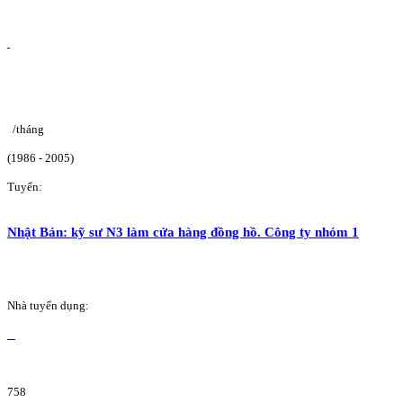
/tháng
(1986 - 2005)
Tuyển:
Nhật Bản: kỹ sư N3 làm cửa hàng đồng hồ. Công ty nhóm 1
Nhà tuyển dụng:
758