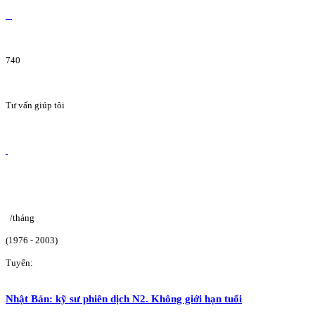
740
Tư vấn giúp tôi
/tháng
(1976 - 2003)
Tuyển:
Nhật Bản: kỹ sư phiên dịch N2. Không giới hạn tuổi