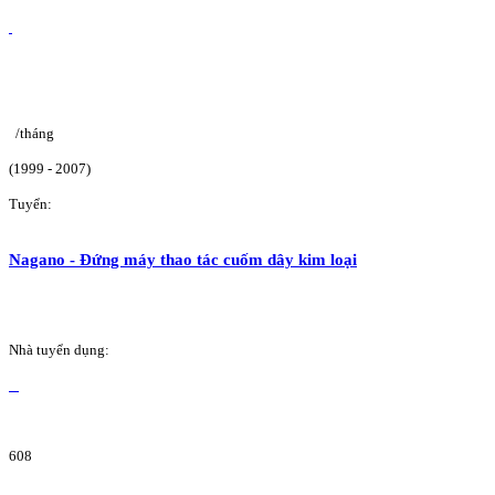
/tháng
(1999 - 2007)
Tuyển:
Nagano - Đứng máy thao tác cuốm dây kim loại
Nhà tuyển dụng:
608