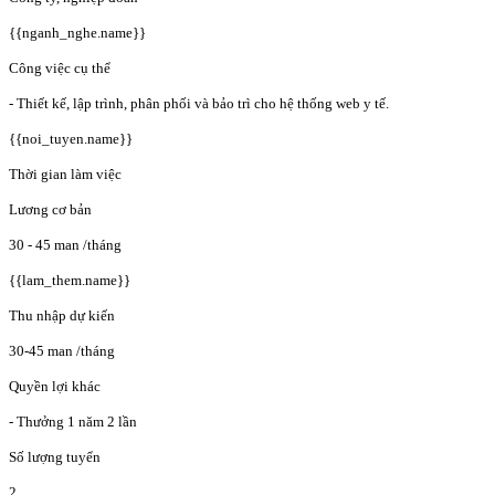
{{nganh_nghe.name}}
Công việc cụ thể
- Thiết kế, lập trình, phân phối và bảo trì cho hệ thống web y tế.
{{noi_tuyen.name}}
Thời gian làm việc
Lương cơ bản
30 - 45 man
/tháng
{{lam_them.name}}
Thu nhập dự kiến
30-45 man
/tháng
Quyền lợi khác
- Thưởng 1 năm 2 lần
Số lượng tuyển
2