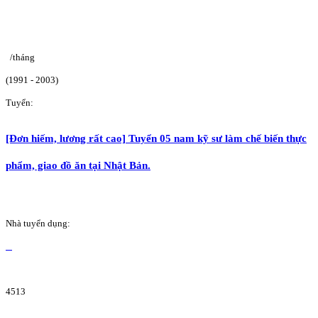
/tháng
(1991 - 2003)
Tuyển:
[Đơn hiếm, lương rất cao] Tuyển 05 nam kỹ sư làm chế biến thực
phẩm, giao đồ ăn tại Nhật Bản.
Nhà tuyển dụng:
4513