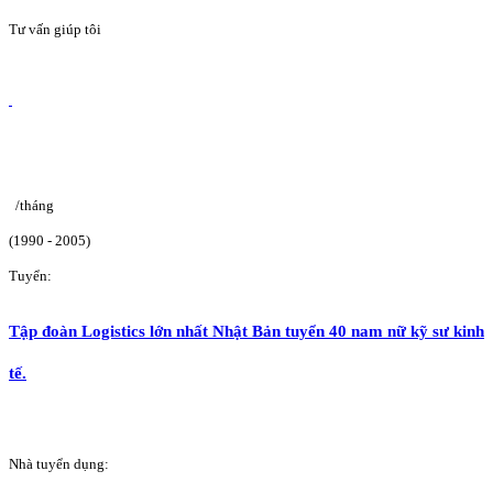
Tư vấn giúp tôi
/tháng
(1990 - 2005)
Tuyển:
Tập đoàn Logistics lớn nhất Nhật Bản tuyển 40 nam nữ kỹ sư kinh
tế.
Nhà tuyển dụng: