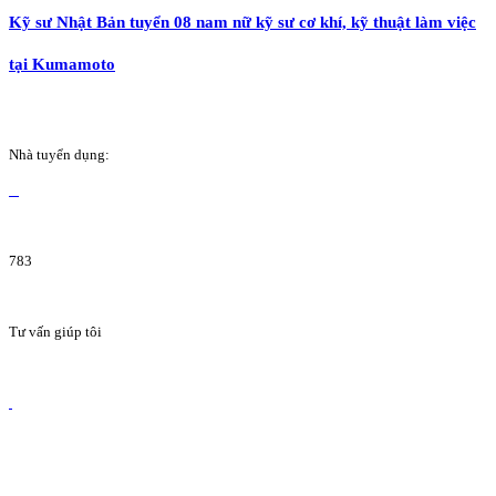
Kỹ sư Nhật Bản tuyển 08 nam nữ kỹ sư cơ khí, kỹ thuật làm việc
tại Kumamoto
Nhà tuyển dụng:
783
Tư vấn giúp tôi