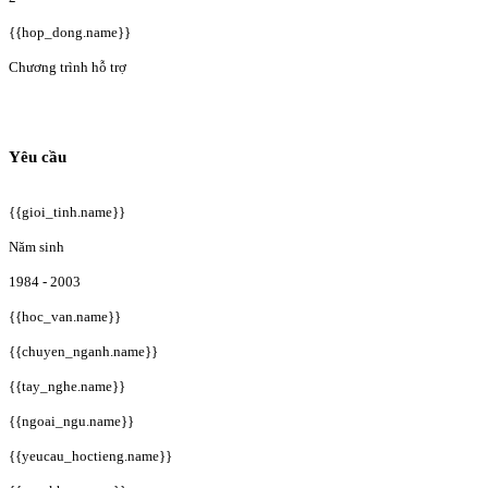
{{hop_dong.name}}
Chương trình hỗ trợ
Yêu cầu
{{gioi_tinh.name}}
Năm sinh
1984 - 2003
{{hoc_van.name}}
{{chuyen_nganh.name}}
{{tay_nghe.name}}
{{ngoai_ngu.name}}
{{yeucau_hoctieng.name}}