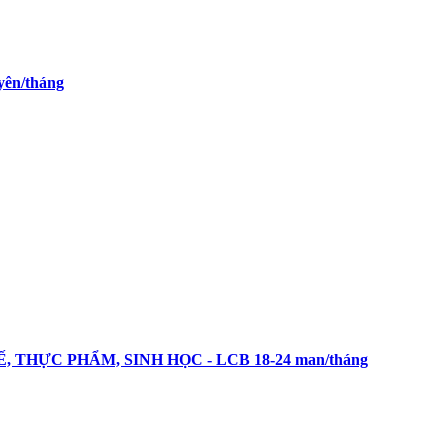
yên/tháng
 TẾ, THỰC PHẨM, SINH HỌC - LCB 18-24 man/tháng