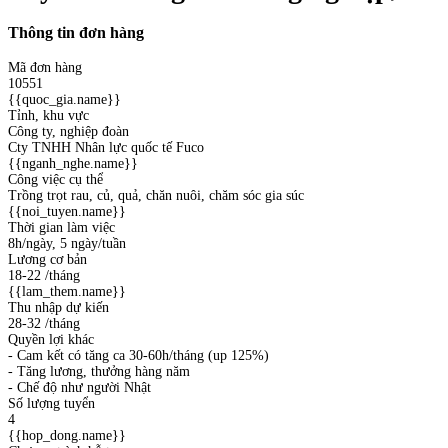
Thông tin đơn hàng
Mã đơn hàng
10551
{{quoc_gia.name}}
Tỉnh, khu vực
Công ty, nghiệp đoàn
Cty TNHH Nhân lực quốc tế Fuco
{{nganh_nghe.name}}
Công việc cụ thể
Trồng trọt rau, củ, quả, chăn nuôi, chăm sóc gia súc
{{noi_tuyen.name}}
Thời gian làm việc
8h/ngày, 5 ngày/tuần
Lương cơ bản
18-22
/tháng
{{lam_them.name}}
Thu nhập dự kiến
28-32
/tháng
Quyền lợi khác
- Cam kết có tăng ca 30-60h/tháng (up 125%)
- Tăng lương, thưởng hàng năm
- Chế độ như người Nhật
Số lượng tuyển
4
{{hop_dong.name}}