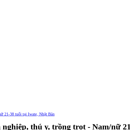
ữ 21-38 tuổi tại Iwate, Nhật Bản
ghiệp, thú y, trồng trọt - Nam/nữ 21