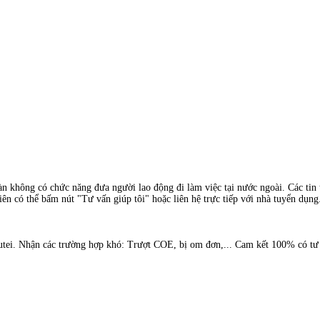
àn không có chức năng đưa người lao động đi làm việc tại nước ngoài. Các tin t
ên có thể bấm nút "Tư vấn giúp tôi" hoặc liên hệ trực tiếp với nhà tuyển dụng
ei. Nhận các trường hợp khó: Trượt COE, bị om đơn,... Cam kết 100% có tư c