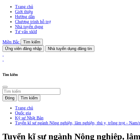
Trang chủ
Giới thiệu
Hướng dẫn
Chương trình hỗ trợ
Nhà tuyển dụng
Tư vấn xklđ
Miền Bắc
Tìm kiếm
Ứng viên đăng nhập
Nhà tuyển dụng đăng tin
Tìm kiếm
Đóng
Tìm kiếm
Trang chủ
Quốc gia
Kỹ sư Nhật Bản
Tuyển kĩ sư ngành Nông nghiệp, lâm nghiệp, thú y, trồng trọt - Nam/n
Tuyển kĩ sư ngành Nông nghiệp, lâm n