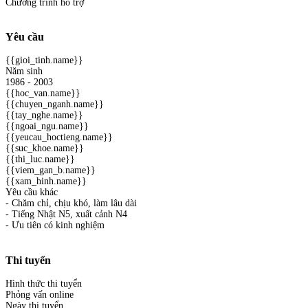
Chương trình hỗ trợ
Yêu cầu
{{gioi_tinh.name}}
Năm sinh
1986 - 2003
{{hoc_van.name}}
{{chuyen_nganh.name}}
{{tay_nghe.name}}
{{ngoai_ngu.name}}
{{yeucau_hoctieng.name}}
{{suc_khoe.name}}
{{thi_luc.name}}
{{viem_gan_b.name}}
{{xam_hinh.name}}
Yêu cầu khác
- Chăm chỉ, chịu khó, làm lâu dài
- Tiếng Nhật N5, xuất cảnh N4
- Ưu tiên có kinh nghiệm
Thi tuyển
Hình thức thi tuyển
Phỏng vấn online
Ngày thi tuyển