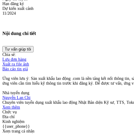
Hạn đăng ký
Dự kiến xuất cảnh
11/2024
Nội dung chi tiết
Tư vấn giúp tôi
Chia sẻ:
Lưu đơn hàng
Xuất ra file ảnh
Báo cáo tin giả
Ứng viên lưu ý: Sàn xuất khẩu lao động .com là nền tảng kết nối thông tin, s
ứng viên cần tìm hiểu kỹ thông tin trước khi đăng ký. Để được tư vấn, ứng vi
Nhà tuyển dụng
Nguyễn Lan Chi
Chuyên viên tuyển dụng xuất khẩu lao động Nhật Bản diện Kỹ sư, TTS, Tokut
Xem thêm
Chức vụ
Địa chỉ
Kinh nghiệm
{{user_phone}}
Xem trang cá nhân