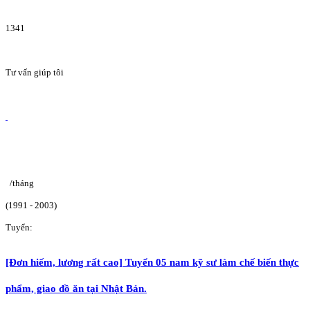
1341
Tư vấn giúp tôi
/tháng
(1991 - 2003)
Tuyển:
[Đơn hiếm, lương rất cao] Tuyển 05 nam kỹ sư làm chế biến thực
phẩm, giao đồ ăn tại Nhật Bản.