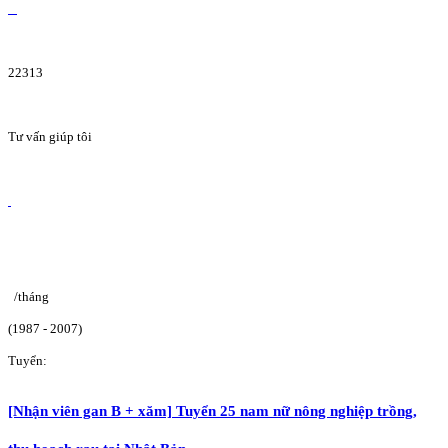
22313
Tư vấn giúp tôi
/tháng
(1987 - 2007)
Tuyển:
[Nhận viên gan B + xăm] Tuyển 25 nam nữ nông nghiệp trồng,