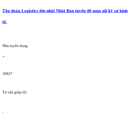
Tập đoàn Logistics lớn nhất Nhật Bản tuyển 40 nam nữ kỹ sư kinh
tế.
Nhà tuyển dụng:
10927
Tư vấn giúp tôi