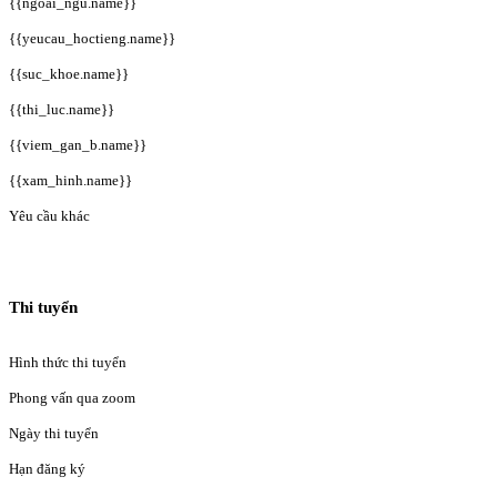
{{ngoai_ngu.name}}
{{yeucau_hoctieng.name}}
{{suc_khoe.name}}
{{thi_luc.name}}
{{viem_gan_b.name}}
{{xam_hinh.name}}
Yêu cầu khác
Thi tuyển
Hình thức thi tuyển
Phong vấn qua zoom
Ngày thi tuyển
Hạn đăng ký