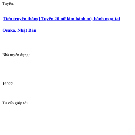
Tuyển:
[Đơn truyền thống] Tuyển 20 nữ làm bánh mì, bánh ngọt tại
Osaka, Nhật Bản
Nhà tuyển dụng:
16922
Tư vấn giúp tôi