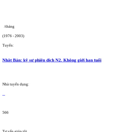
/tháng
(1976 - 2003)
Tuyển:
Nhật Bản: kỹ sư phiên dịch N2. Không giới hạn tuổi
Nhà tuyển dụng:
566
Tư vấn giúp tôi