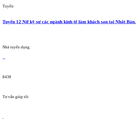
Tuyển:
Tuyển 12 Nữ kỹ sư các ngành kinh tế làm khách sạn tại Nhật Bản.
Nhà tuyển dụng:
8438
Tư vấn giúp tôi