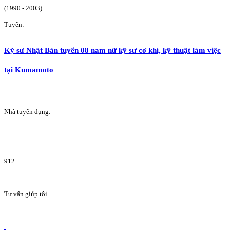
(1990 - 2003)
Tuyển:
Kỹ sư Nhật Bản tuyển 08 nam nữ kỹ sư cơ khí, kỹ thuật làm việc
tại Kumamoto
Nhà tuyển dụng:
912
Tư vấn giúp tôi