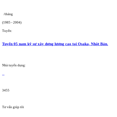
/tháng
(1985 - 2004)
Tuyển:
Tuyển 05 nam kỹ sư xây dựng lương cao tại Osaka, Nhật Bản.
Nhà tuyển dụng:
3455
Tư vấn giúp tôi