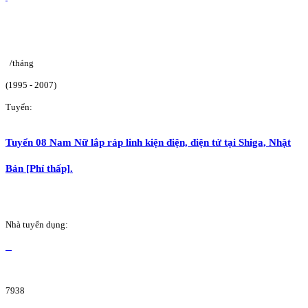
/tháng
(1995 - 2007)
Tuyển:
Tuyển 08 Nam Nữ lắp ráp linh kiện điện, điện tử tại Shiga, Nhật
Bản [Phí thấp].
Nhà tuyển dụng:
7938