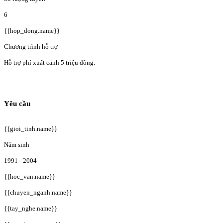
6
{{hop_dong.name}}
Chương trình hỗ trợ
Hỗ trợ phí xuất cảnh 5 triệu đồng.
Yêu cầu
{{gioi_tinh.name}}
Năm sinh
1991 - 2004
{{hoc_van.name}}
{{chuyen_nganh.name}}
{{tay_nghe.name}}