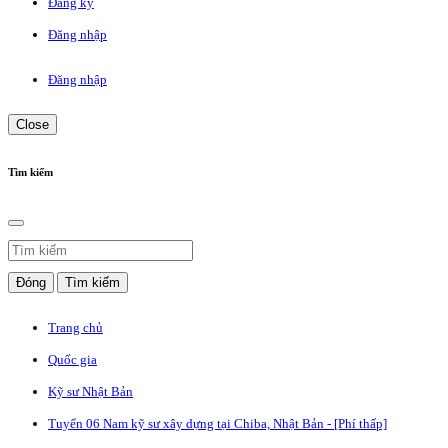
Đăng ký
Đăng nhập
Đăng nhập
Close
Tìm kiếm
Đóng
Tìm kiếm
Trang chủ
Quốc gia
Kỹ sư Nhật Bản
Tuyển 06 Nam kỹ sư xây dựng tại Chiba, Nhật Bản - [Phí thấp]