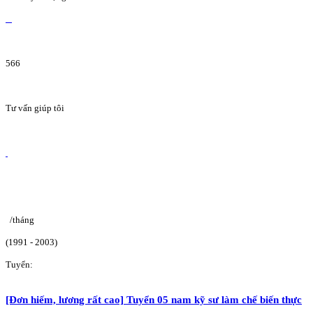
566
Tư vấn giúp tôi
/tháng
(1991 - 2003)
Tuyển:
[Đơn hiếm, lương rất cao] Tuyển 05 nam kỹ sư làm chế biến thực