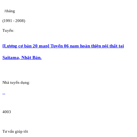
/tháng
(1991 - 2008)
Tuyển:
[Lương cơ bản 20 man] Tuyển 06 nam hoàn thiện nội thất tại
Saitama, Nhật Bản.
Nhà tuyển dụng:
4003
Tư vấn giúp tôi