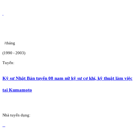
/tháng
(1990 - 2003)
Tuyển:
Kỹ sư Nhật Bản tuyển 08 nam nữ kỹ sư cơ khí, kỹ thuật làm việc
tại Kumamoto
Nhà tuyển dụng: