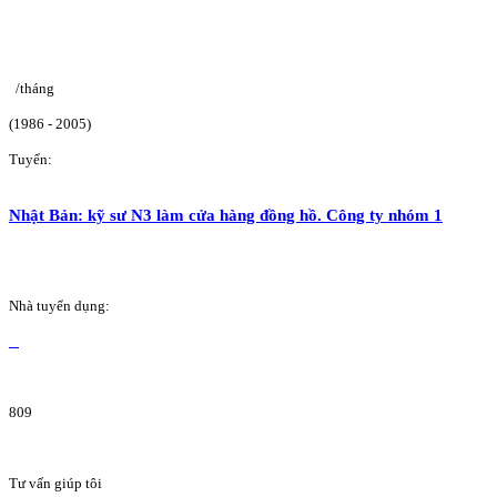
/tháng
(1986 - 2005)
Tuyển:
Nhật Bản: kỹ sư N3 làm cửa hàng đồng hồ. Công ty nhóm 1
Nhà tuyển dụng:
809
Tư vấn giúp tôi