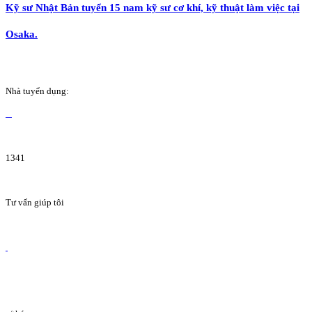
Kỹ sư Nhật Bản tuyển 15 nam kỹ sư cơ khí, kỹ thuật làm việc tại
Osaka.
Nhà tuyển dụng:
1341
Tư vấn giúp tôi