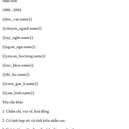
Năm sinh
1990 - 2003
{{hoc_van.name}}
{{chuyen_nganh.name}}
{{tay_nghe.name}}
{{ngoai_ngu.name}}
{{yeucau_hoctieng.name}}
{{suc_khoe.name}}
{{thi_luc.name}}
{{viem_gan_b.name}}
{{xam_hinh.name}}
Yêu cầu khác
1. Chăm chỉ, vui vẻ, hoà đồng.
2. Có tính hợp tác và tính kiên nhẫn cao.