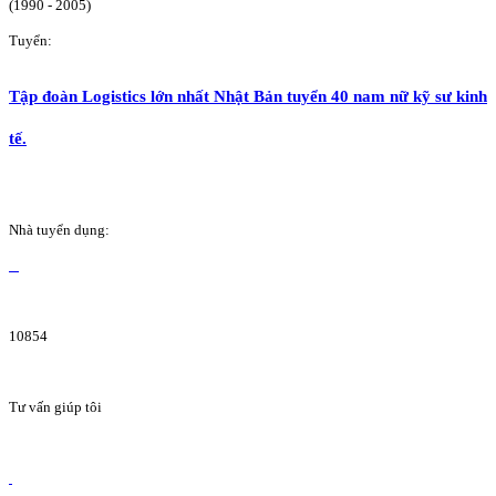
(1990 - 2005)
Tuyển:
Tập đoàn Logistics lớn nhất Nhật Bản tuyển 40 nam nữ kỹ sư kinh
tế.
Nhà tuyển dụng:
10854
Tư vấn giúp tôi