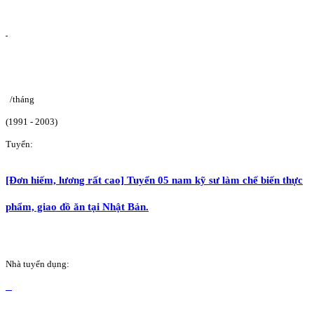
/tháng
(1991 - 2003)
Tuyển:
[Đơn hiếm, lương rất cao] Tuyển 05 nam kỹ sư làm chế biến thực
phẩm, giao đồ ăn tại Nhật Bản.
Nhà tuyển dụng: