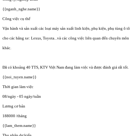
{{nganh_nghe.name}}
Công việc cụ thể
Vận hành và sản xuất các loại máy sản xuất linh kiện, phụ kiện, phụ tùng ô tô
cho các hãng xe: Lexus, Toyota...và các công việc liên quan đến chuyên môn
khác.
Đã có khoảng 40 TTS, KTV Việt Nam đang làm việc và được đánh giá rất tốt.
{{noi_tuyen.name}}
Thời gian làm việc
08/ngày - 05 ngày/tuần
Lương cơ bản
188000
/tháng
{{lam_them.name}}
Thu nhập dự kiến