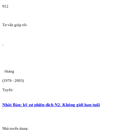
912
Tư vấn giúp tôi
/tháng
(1976 - 2003)
Tuyển:
Nhật Bản: kỹ sư phiên dịch N2. Không giới hạn tuổi
Nhà tuyển dụng: