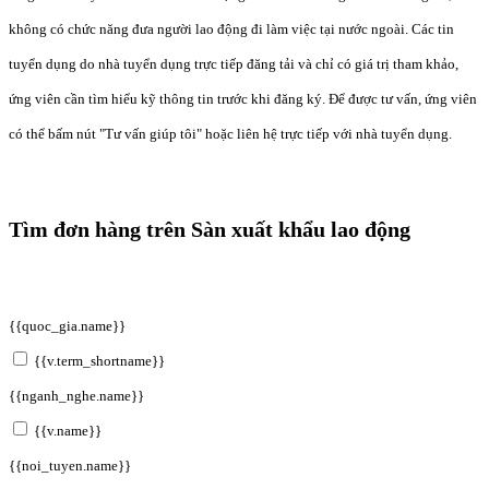
không có chức năng đưa người lao động đi làm việc tại nước ngoài. Các tin
tuyển dụng do nhà tuyển dụng trực tiếp đăng tải và chỉ có giá trị tham khảo,
ứng viên cần tìm hiểu kỹ thông tin trước khi đăng ký. Để được tư vấn, ứng viên
có thể bấm nút "Tư vấn giúp tôi" hoặc liên hệ trực tiếp với nhà tuyển dụng.
Tìm đơn hàng trên Sàn xuất khẩu lao động
{{quoc_gia.name}}
{{v.term_shortname}}
{{nganh_nghe.name}}
{{v.name}}
{{noi_tuyen.name}}