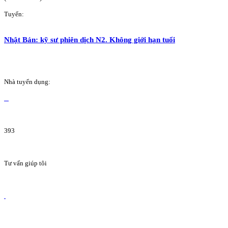
Tuyển:
Nhật Bản: kỹ sư phiên dịch N2. Không giới hạn tuổi
Nhà tuyển dụng:
393
Tư vấn giúp tôi