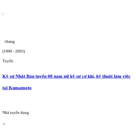
/tháng
(1990 - 2003)
Tuyển:
Kỹ sư Nhật Bản tuyển 08 nam nữ kỹ sư cơ khí, kỹ thuật làm việc
tại Kumamoto
Nhà tuyển dụng: