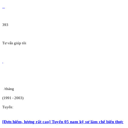
393
Tư vấn giúp tôi
/tháng
(1991 - 2003)
Tuyển:
[Đơn hiếm, lương rất cao] Tuyển 05 nam kỹ sư làm chế biến thực