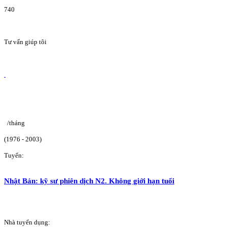
740
Tư vấn giúp tôi
/tháng
(1976 - 2003)
Tuyển:
Nhật Bản: kỹ sư phiên dịch N2. Không giới hạn tuổi
Nhà tuyển dụng: