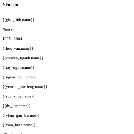
Yêu cầu
{{gioi_tinh.name}}
Năm sinh
1995 - 2004
{{hoc_van.name}}
{{chuyen_nganh.name}}
{{tay_nghe.name}}
{{ngoai_ngu.name}}
{{yeucau_hoctieng.name}}
{{suc_khoe.name}}
{{thi_luc.name}}
{{viem_gan_b.name}}
{{xam_hinh.name}}