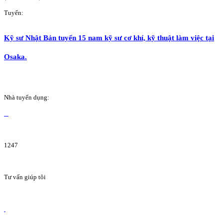
Tuyển:
Kỹ sư Nhật Bản tuyển 15 nam kỹ sư cơ khí, kỹ thuật làm việc tại
Osaka.
Nhà tuyển dụng:
1247
Tư vấn giúp tôi