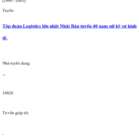
(1990 - 2005)
Tuyển:
Tập đoàn Logistics lớn nhất Nhật Bản tuyển 40 nam nữ kỹ sư kinh
tế.
Nhà tuyển dụng:
10820
Tư vấn giúp tôi