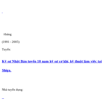
/tháng
(1991 - 2005)
Tuyển:
Kỹ sư Nhật Bản tuyển 10 nam kỹ sư cơ khí, kỹ thuật làm việc tại
Shiga.
Nhà tuyển dụng: