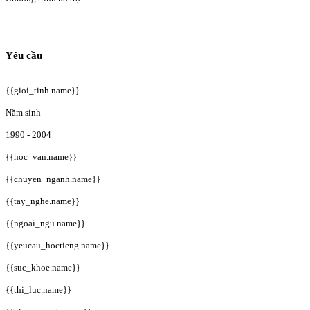
Yêu cầu
{{gioi_tinh.name}}
Năm sinh
1990 - 2004
{{hoc_van.name}}
{{chuyen_nganh.name}}
{{tay_nghe.name}}
{{ngoai_ngu.name}}
{{yeucau_hoctieng.name}}
{{suc_khoe.name}}
{{thi_luc.name}}