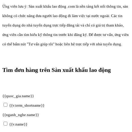
Ứng viên lưu ý: Sàn xuất khẩu lao động .com là nền tảng kết nối thông tin, sàn
không có chức năng đưa người lao động đi làm việc tại nước ngoài. Các tin
tuyển dụng do nhà tuyển dụng trực tiếp đăng tải và chỉ có giá trị tham khảo,
ứng viên cần tìm hiểu kỹ thông tin trước khi đăng ký. Để được tư vấn, ứng viên
có thể bấm nút "Tư vấn giúp tôi" hoặc liên hệ trực tiếp với nhà tuyển dụng.
Tìm đơn hàng trên Sàn xuất khẩu lao động
{{quoc_gia.name}}
{{v.term_shortname}}
{{nganh_nghe.name}}
{{v.name}}