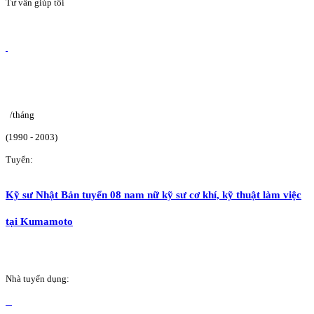
Tư vấn giúp tôi
/tháng
(1990 - 2003)
Tuyển:
Kỹ sư Nhật Bản tuyển 08 nam nữ kỹ sư cơ khí, kỹ thuật làm việc
tại Kumamoto
Nhà tuyển dụng: