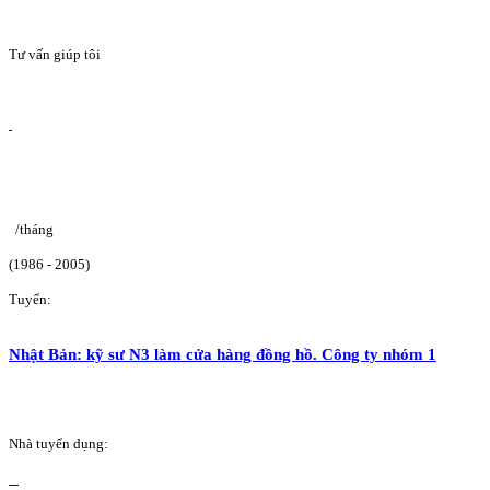
Tư vấn giúp tôi
/tháng
(1986 - 2005)
Tuyển:
Nhật Bản: kỹ sư N3 làm cửa hàng đồng hồ. Công ty nhóm 1
Nhà tuyển dụng: