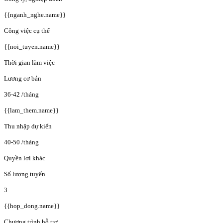
{{nganh_nghe.name}}
Công việc cụ thể
{{noi_tuyen.name}}
Thời gian làm việc
Lương cơ bản
36-42
/tháng
{{lam_them.name}}
Thu nhập dự kiến
40-50
/tháng
Quyền lợi khác
Số lượng tuyển
3
{{hop_dong.name}}
Chương trình hỗ trợ