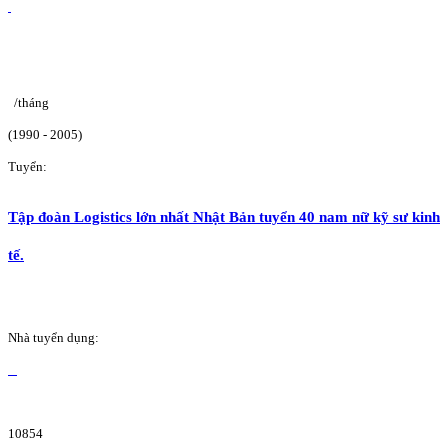
/tháng
(1990 - 2005)
Tuyển:
Tập đoàn Logistics lớn nhất Nhật Bản tuyển 40 nam nữ kỹ sư kinh
tế.
Nhà tuyển dụng:
10854