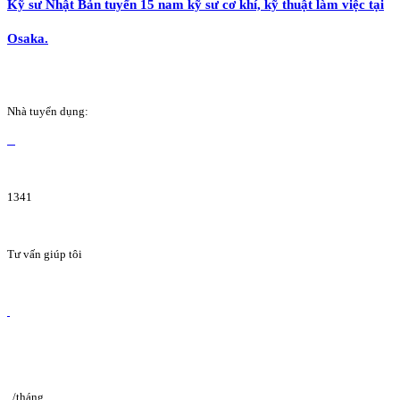
Kỹ sư Nhật Bản tuyển 15 nam kỹ sư cơ khí, kỹ thuật làm việc tại
Osaka.
Nhà tuyển dụng:
1341
Tư vấn giúp tôi
/tháng