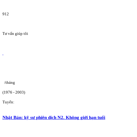
912
Tư vấn giúp tôi
/tháng
(1976 - 2003)
Tuyển:
Nhật Bản: kỹ sư phiên dịch N2. Không giới hạn tuổi