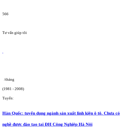
566
Tư vấn giúp tôi
/tháng
(1981 - 2008)
Tuyển:
Hàn Quốc: tuyển dụng ngành sản xuất linh kiện ô tô. Chưa có
nghề được đào tạo tại ĐH Công Nghiệp Hà Nội