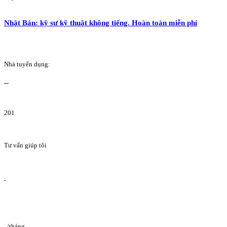
Nhật Bản: kỹ sư kỹ thuật không tiếng. Hoàn toàn miễn phí
Nhà tuyển dụng:
201
Tư vấn giúp tôi
/tháng