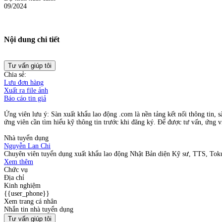
09/2024
Nội dung chi tiết
Tư vấn giúp tôi
Chia sẻ:
Lưu đơn hàng
Xuất ra file ảnh
Báo cáo tin giả
Ứng viên lưu ý: Sàn xuất khẩu lao động .com là nền tảng kết nối thông tin, s
ứng viên cần tìm hiểu kỹ thông tin trước khi đăng ký. Để được tư vấn, ứng vi
Nhà tuyển dụng
Nguyễn Lan Chi
Chuyên viên tuyển dụng xuất khẩu lao động Nhật Bản diện Kỹ sư, TTS, Tokut
Xem thêm
Chức vụ
Địa chỉ
Kinh nghiệm
{{user_phone}}
Xem trang cá nhân
Nhắn tin nhà tuyển dụng
Tư vấn giúp tôi