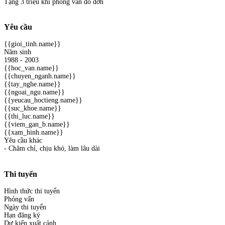
Tặng 3 triệu khi phỏng vấn đỗ đơn
Yêu cầu
{{gioi_tinh.name}}
Năm sinh
1988 - 2003
{{hoc_van.name}}
{{chuyen_nganh.name}}
{{tay_nghe.name}}
{{ngoai_ngu.name}}
{{yeucau_hoctieng.name}}
{{suc_khoe.name}}
{{thi_luc.name}}
{{viem_gan_b.name}}
{{xam_hinh.name}}
Yêu cầu khác
- Chăm chỉ, chịu khó, làm lâu dài
Thi tuyển
Hình thức thi tuyển
Phỏng vấn
Ngày thi tuyển
Hạn đăng ký
Dự kiến xuất cảnh