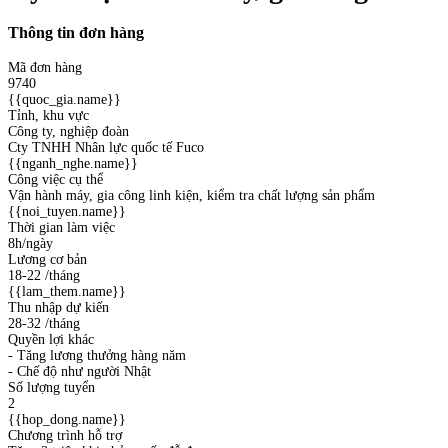
Thông tin đơn hàng
Mã đơn hàng
9740
{{quoc_gia.name}}
Tỉnh, khu vực
Công ty, nghiệp đoàn
Cty TNHH Nhân lực quốc tế Fuco
{{nganh_nghe.name}}
Công việc cụ thể
Vận hành máy, gia công linh kiện, kiểm tra chất lượng sản phẩm
{{noi_tuyen.name}}
Thời gian làm việc
8h/ngày
Lương cơ bản
18-22
/tháng
{{lam_them.name}}
Thu nhập dự kiến
28-32
/tháng
Quyền lợi khác
- Tăng lương thưởng hàng năm
- Chế độ như người Nhật
Số lượng tuyển
2
{{hop_dong.name}}
Chương trình hỗ trợ