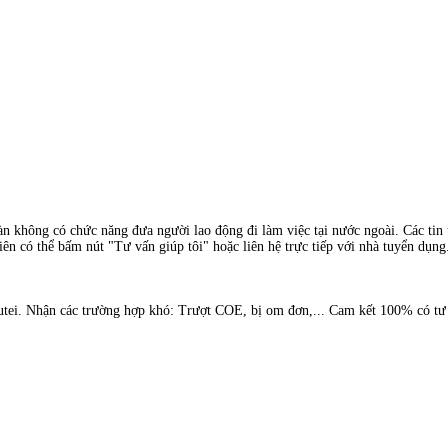
àn không có chức năng đưa người lao động đi làm việc tại nước ngoài. Các tin t
ên có thể bấm nút "Tư vấn giúp tôi" hoặc liên hệ trực tiếp với nhà tuyển dụng
ei. Nhận các trường hợp khó: Trượt COE, bị om đơn,... Cam kết 100% có tư c