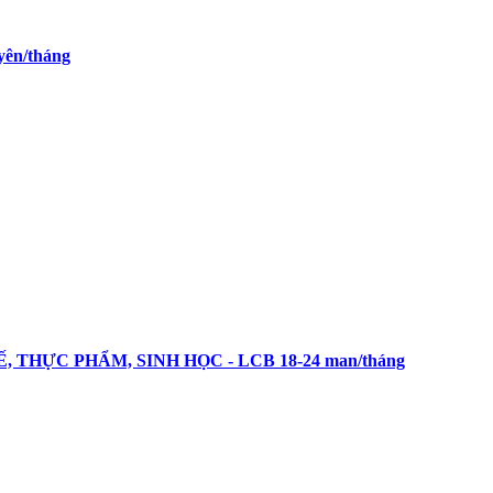
yên/tháng
 TẾ, THỰC PHẨM, SINH HỌC - LCB 18-24 man/tháng