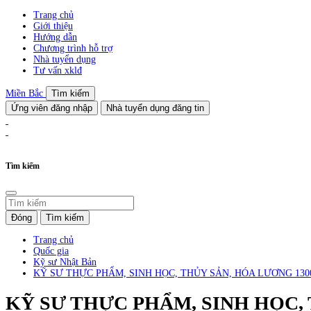
Trang chủ
Giới thiệu
Hướng dẫn
Chương trình hỗ trợ
Nhà tuyển dụng
Tư vấn xklđ
Miền Bắc
Tìm kiếm
Ứng viên đăng nhập
Nhà tuyển dụng đăng tin
Tìm kiếm
Đóng
Tìm kiếm
Trang chủ
Quốc gia
Kỹ sư Nhật Bản
KỸ SƯ THỰC PHẨM, SINH HỌC, THỦY SẢN, HÓA LƯƠNG 1300
KỸ SƯ THỰC PHẨM, SINH HỌC, 