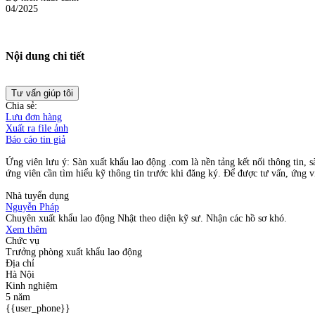
04/2025
Nội dung chi tiết
Tư vấn giúp tôi
Chia sẻ:
Lưu đơn hàng
Xuất ra file ảnh
Báo cáo tin giả
Ứng viên lưu ý: Sàn xuất khẩu lao động .com là nền tảng kết nối thông tin, s
ứng viên cần tìm hiểu kỹ thông tin trước khi đăng ký. Để được tư vấn, ứng vi
Nhà tuyển dụng
Nguyễn Pháp
Chuyên xuất khẩu lao động Nhật theo diện kỹ sư. Nhận các hồ sơ khó.
Xem thêm
Chức vụ
Trưởng phòng xuất khẩu lao động
Địa chỉ
Hà Nội
Kinh nghiệm
5 năm
{{user_phone}}