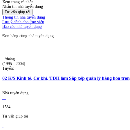
Xem trang cá nhân
Nhắn tin nhà tuyển dụng
Tư vấn giúp tôi
Thông tin nhà tuyển dụng
Lưu ý dành cho ứng viên
Báo cáo nhà tuyển dụng
Đơn hàng cùng nhà tuyển dụng
/tháng
(1995 - 2004)
Tuyển:
02 K/S Kinh tế, Cơ khí, TĐH làm Sắp xếp quản lý hàng hóa tro
Nhà tuyển dụng:
1584
Tư vấn giúp tôi