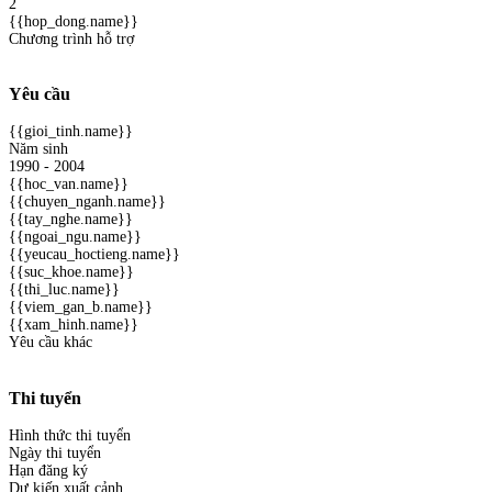
2
{{hop_dong.name}}
Chương trình hỗ trợ
Yêu cầu
{{gioi_tinh.name}}
Năm sinh
1990 - 2004
{{hoc_van.name}}
{{chuyen_nganh.name}}
{{tay_nghe.name}}
{{ngoai_ngu.name}}
{{yeucau_hoctieng.name}}
{{suc_khoe.name}}
{{thi_luc.name}}
{{viem_gan_b.name}}
{{xam_hinh.name}}
Yêu cầu khác
Thi tuyển
Hình thức thi tuyển
Ngày thi tuyển
Hạn đăng ký
Dự kiến xuất cảnh