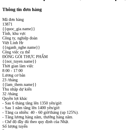
Thông tin đơn hàng
Mã đơn hàng
13871
{{quoc_gia.name}}
Tỉnh, khu vực
Công ty, nghiệp đoàn
Việt Linh Hr
{{nganh_nghe.name}}
Công việc cụ thể
ĐÓNG GÓI THỰC PHẨM
{{noi_tuyen.name}}
Thời gian làm việc
8:00 - 17:00
Lương cơ bản
23
/tháng
{{lam_them.name}}
Thu nhập dự kiến
32
/tháng
Quyền lợi khác
- Sau 6 tháng tăng lên 1350 yên/giờ.
- Sau 1 năm tăng lên 1400 yên/giờ.
- Tăng ca nhiều: 40 - 60 giờ/tháng (up 125%).
- Tăng lương hàng năm, thưởng hàng năm.
- Chế độ đầy đủ theo quy định của Nhật.
Số lượng tuyển