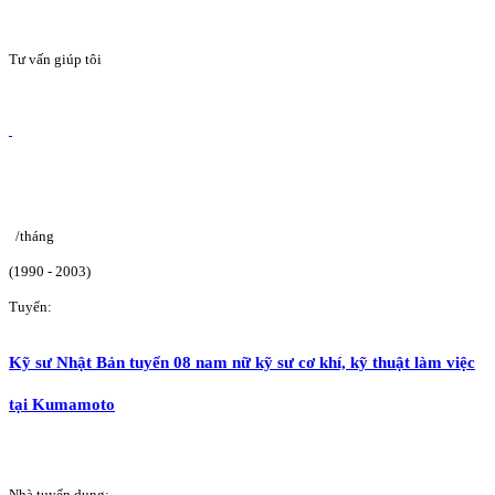
Tư vấn giúp tôi
/tháng
(1990 - 2003)
Tuyển:
Kỹ sư Nhật Bản tuyển 08 nam nữ kỹ sư cơ khí, kỹ thuật làm việc
tại Kumamoto
Nhà tuyển dụng: