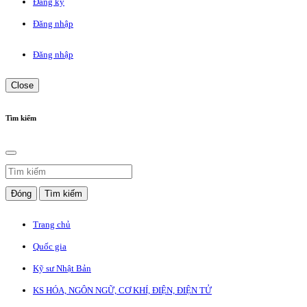
Đăng ký
Đăng nhập
Đăng nhập
Close
Tìm kiếm
Đóng
Tìm kiếm
Trang chủ
Quốc gia
Kỹ sư Nhật Bản
KS HÓA, NGÔN NGỮ, CƠ KHÍ, ĐIỆN, ĐIỆN TỬ