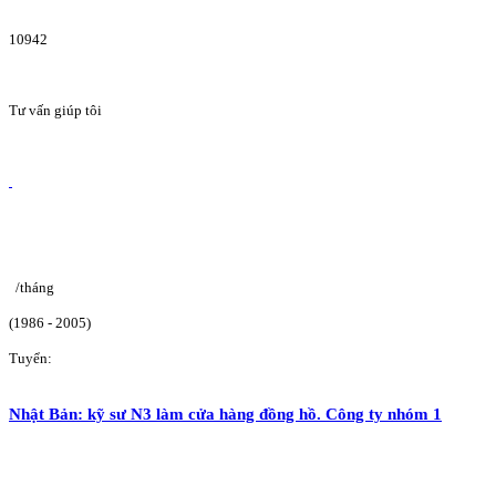
10942
Tư vấn giúp tôi
/tháng
(1986 - 2005)
Tuyển:
Nhật Bản: kỹ sư N3 làm cửa hàng đồng hồ. Công ty nhóm 1