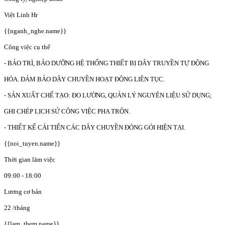
Việt Linh Hr
{{nganh_nghe.name}}
Công việc cụ thể
- BẢO TRÌ, BẢO DƯỠNG HỆ THỐNG THIẾT BỊ DÂY TRUYỀN TỰ ĐỘNG
HÓA. ĐẢM BẢO DÂY CHUYỀN HOẠT ĐỘNG LIÊN TỤC.
- SẢN XUẤT CHẾ TẠO: ĐO LƯỜNG, QUẢN LÝ NGUYÊN LIỆU SỬ DỤNG;
GHI CHÉP LỊCH SỬ CÔNG VIỆC PHA TRỘN.
- THIẾT KẾ CẢI TIẾN CÁC DÂY CHUYỀN ĐÓNG GÓI HIỆN TẠI.
{{noi_tuyen.name}}
Thời gian làm việc
09:00 - 18:00
Lương cơ bản
22
/tháng
{{lam_them.name}}