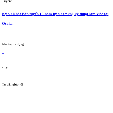
Tuyển:
Kỹ sư Nhật Bản tuyển 15 nam kỹ sư cơ khí, kỹ thuật làm việc tại
Osaka.
Nhà tuyển dụng:
1341
Tư vấn giúp tôi