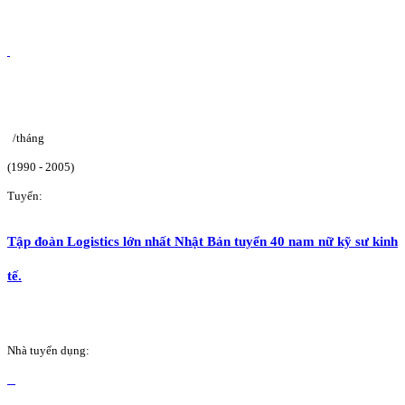
/tháng
(1990 - 2005)
Tuyển:
Tập đoàn Logistics lớn nhất Nhật Bản tuyển 40 nam nữ kỹ sư kinh
tế.
Nhà tuyển dụng: