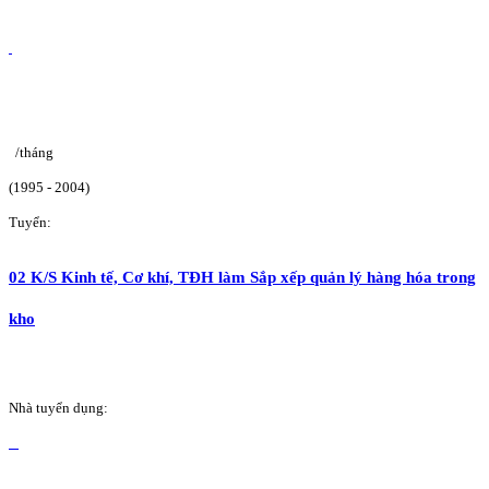
/tháng
(1995 - 2004)
Tuyển:
02 K/S Kinh tế, Cơ khí, TĐH làm Sắp xếp quản lý hàng hóa trong
kho
Nhà tuyển dụng: