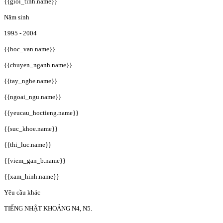
{{gioi_tinh.name}}
Năm sinh
1995 - 2004
{{hoc_van.name}}
{{chuyen_nganh.name}}
{{tay_nghe.name}}
{{ngoai_ngu.name}}
{{yeucau_hoctieng.name}}
{{suc_khoe.name}}
{{thi_luc.name}}
{{viem_gan_b.name}}
{{xam_hinh.name}}
Yêu cầu khác
TIẾNG NHẬT KHOẢNG N4, N5.