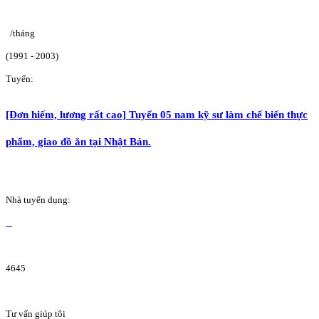
/tháng
(1991 - 2003)
Tuyển:
[Đơn hiếm, lương rất cao] Tuyển 05 nam kỹ sư làm chế biến thực
phẩm, giao đồ ăn tại Nhật Bản.
Nhà tuyển dụng:
4645
Tư vấn giúp tôi