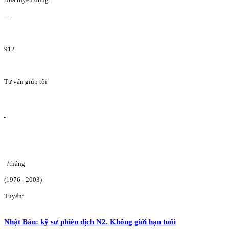
912
Tư vấn giúp tôi
/tháng
(1976 - 2003)
Tuyển:
Nhật Bản: kỹ sư phiên dịch N2. Không giới hạn tuổi