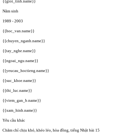
{{gioi_tinh.name}}
Năm sinh
1989 - 2003
{{hoc_van.name}}
{{chuyen_nganh.name}}
{{tay_nghe.name}}
{{ngoai_ngu.name}}
{{yeucau_hoctieng.name}}
{{suc_khoe.name}}
{{thi_luc.name}}
{{viem_gan_b.name}}
{{xam_hinh.name}}
Yêu cầu khác
Chăm chỉ chịu khó, khéo léo, hòa đồng, tiếng Nhật bài 15