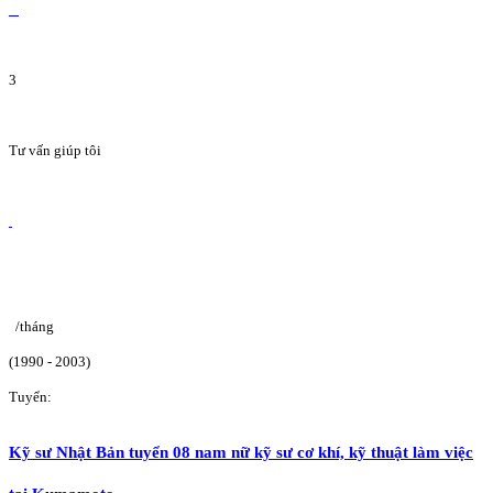
3
Tư vấn giúp tôi
/tháng
(1990 - 2003)
Tuyển:
Kỹ sư Nhật Bản tuyển 08 nam nữ kỹ sư cơ khí, kỹ thuật làm việc