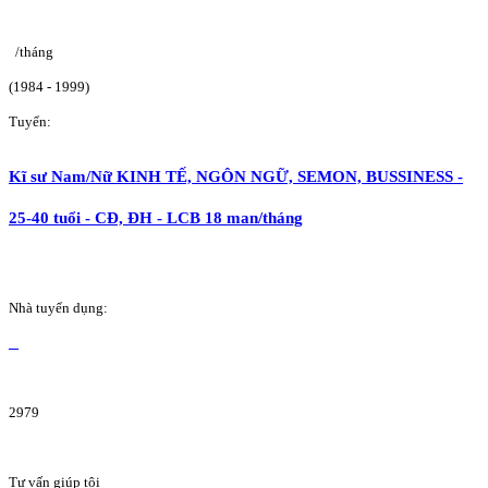
/tháng
(1984 - 1999)
Tuyển:
Kĩ sư Nam/Nữ KINH TẾ, NGÔN NGỮ, SEMON, BUSSINESS -
25-40 tuổi - CĐ, ĐH - LCB 18 man/tháng
Nhà tuyển dụng:
2979
Tư vấn giúp tôi