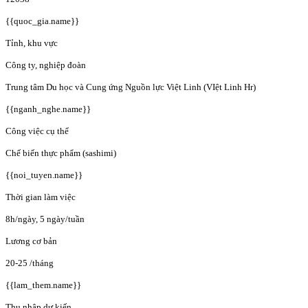
{{quoc_gia.name}}
Tỉnh, khu vực
Công ty, nghiệp đoàn
Trung tâm Du học và Cung ứng Nguồn lực Việt Linh (VIệt Linh Hr)
{{nganh_nghe.name}}
Công việc cụ thể
Chế biến thực phẩm (sashimi)
{{noi_tuyen.name}}
Thời gian làm việc
8h/ngày, 5 ngày/tuần
Lương cơ bản
20-25
/tháng
{{lam_them.name}}
Thu nhập dự kiến