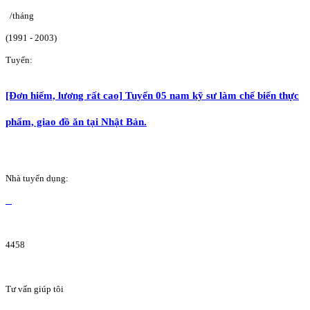
/tháng
(1991 - 2003)
Tuyển:
[Đơn hiếm, lương rất cao] Tuyển 05 nam kỹ sư làm chế biến thực
phẩm, giao đồ ăn tại Nhật Bản.
Nhà tuyển dụng:
4458
Tư vấn giúp tôi