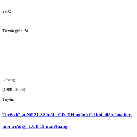
2982
Tư vấn giúp tôi
/tháng
(1989 - 2003)
Tuyển:
Tuyển kĩ sư Nữ 21-32 tuổi - CĐ, ĐH ngành Cơ khí, điện, hóa học,
môi trường - LCB 19 man/tháng