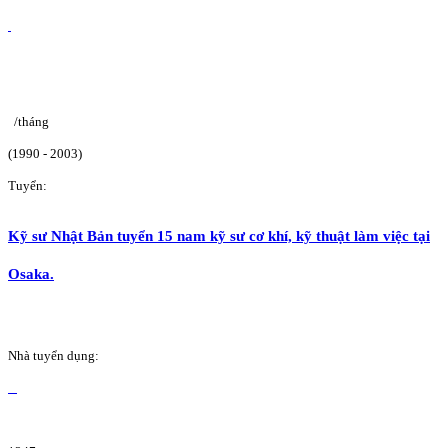
/tháng
(1990 - 2003)
Tuyển:
Kỹ sư Nhật Bản tuyển 15 nam kỹ sư cơ khí, kỹ thuật làm việc tại
Osaka.
Nhà tuyển dụng: