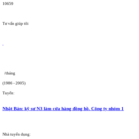
10659
Tư vấn giúp tôi
/tháng
(1986 - 2005)
Tuyển:
Nhật Bản: kỹ sư N3 làm cửa hàng đồng hồ. Công ty nhóm 1
Nhà tuyển dụng: