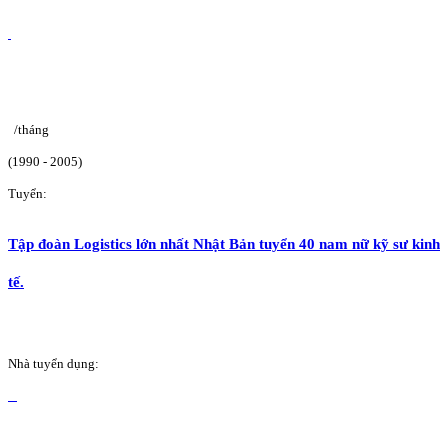
/tháng
(1990 - 2005)
Tuyển:
Tập đoàn Logistics lớn nhất Nhật Bản tuyển 40 nam nữ kỹ sư kinh
tế.
Nhà tuyển dụng: