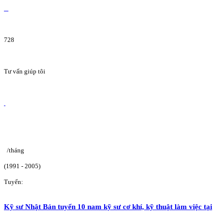
728
Tư vấn giúp tôi
/tháng
(1991 - 2005)
Tuyển:
Kỹ sư Nhật Bản tuyển 10 nam kỹ sư cơ khí, kỹ thuật làm việc tại