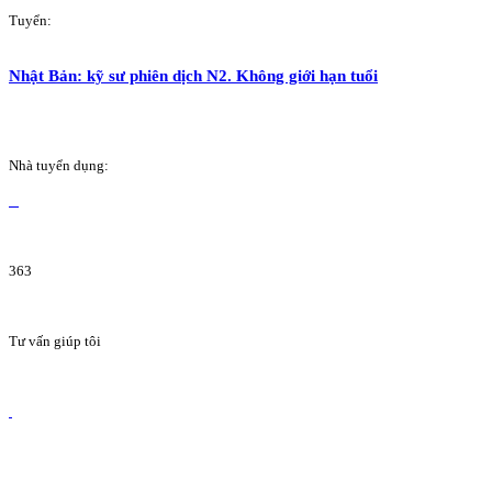
Tuyển:
Nhật Bản: kỹ sư phiên dịch N2. Không giới hạn tuổi
Nhà tuyển dụng:
363
Tư vấn giúp tôi