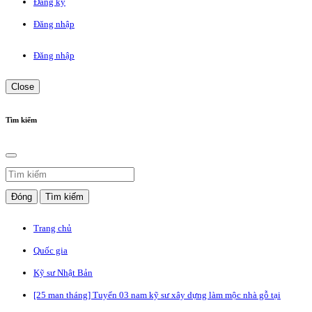
Đăng ký
Đăng nhập
Đăng nhập
Close
Tìm kiếm
Đóng
Tìm kiếm
Trang chủ
Quốc gia
Kỹ sư Nhật Bản
[25 man tháng] Tuyển 03 nam kỹ sư xây dựng làm mộc nhà gỗ tại