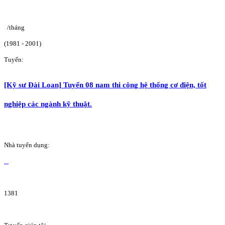
/tháng
(1981 - 2001)
Tuyển:
[Kỹ sư Đài Loan] Tuyển 08 nam thi công hệ thống cơ điện, tốt
nghiệp các ngành kỹ thuật.
Nhà tuyển dụng:
1381