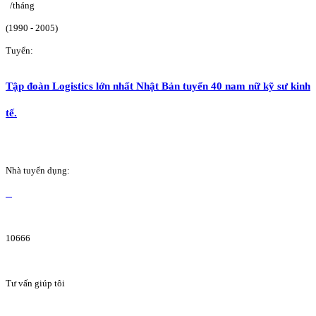
/tháng
(1990 - 2005)
Tuyển:
Tập đoàn Logistics lớn nhất Nhật Bản tuyển 40 nam nữ kỹ sư kinh
tế.
Nhà tuyển dụng:
10666
Tư vấn giúp tôi