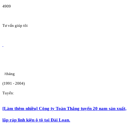
4909
Tư vấn giúp tôi
/tháng
(1991 - 2004)
Tuyển:
[Làm thêm nhiều] Công ty Toàn Thắng tuyển 20 nam sản xuất,
lắp ráp linh kiện ô tô tại Đài Loan.