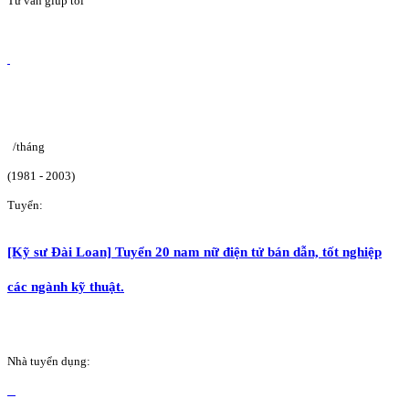
Tư vấn giúp tôi
/tháng
(1981 - 2003)
Tuyển:
[Kỹ sư Đài Loan] Tuyển 20 nam nữ điện tử bán dẫn, tốt nghiệp
các ngành kỹ thuật.
Nhà tuyển dụng: