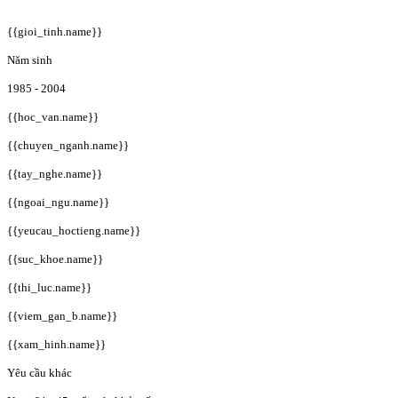
{{gioi_tinh.name}}
Năm sinh
1985 - 2004
{{hoc_van.name}}
{{chuyen_nganh.name}}
{{tay_nghe.name}}
{{ngoai_ngu.name}}
{{yeucau_hoctieng.name}}
{{suc_khoe.name}}
{{thi_luc.name}}
{{viem_gan_b.name}}
{{xam_hinh.name}}
Yêu cầu khác