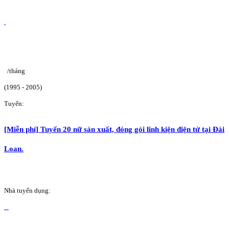
/tháng
(1995 - 2005)
Tuyển:
[Miễn phí] Tuyển 20 nữ sản xuất, đóng gói linh kiện điện tử tại Đài
Loan.
Nhà tuyển dụng: