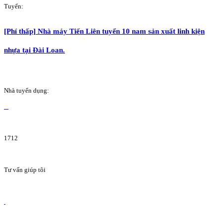
Tuyển:
[Phí thấp] Nhà máy Tiến Liên tuyển 10 nam sản xuất linh kiện
nhựa tại Đài Loan.
Nhà tuyển dụng:
1712
Tư vấn giúp tôi