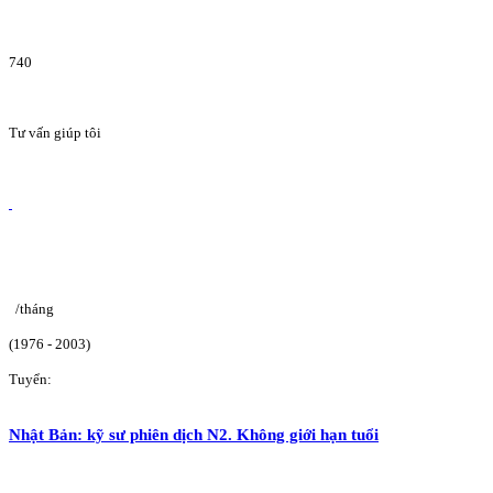
740
Tư vấn giúp tôi
/tháng
(1976 - 2003)
Tuyển:
Nhật Bản: kỹ sư phiên dịch N2. Không giới hạn tuổi