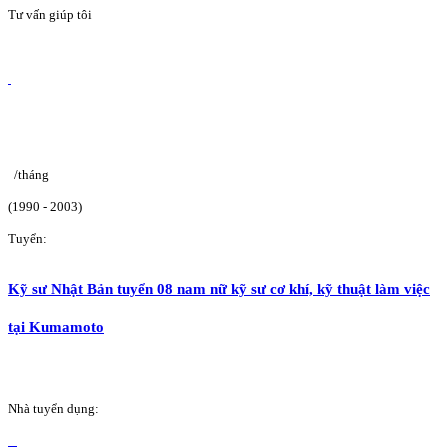
Tư vấn giúp tôi
/tháng
(1990 - 2003)
Tuyển:
Kỹ sư Nhật Bản tuyển 08 nam nữ kỹ sư cơ khí, kỹ thuật làm việc
tại Kumamoto
Nhà tuyển dụng: