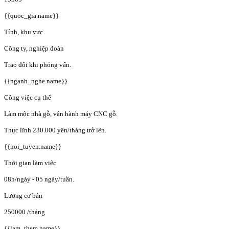
{{quoc_gia.name}}
Tỉnh, khu vực
Công ty, nghiệp đoàn
Trao đổi khi phỏng vấn.
{{nganh_nghe.name}}
Công việc cụ thể
Làm mộc nhà gỗ, vận hành máy CNC gỗ.
Thực lĩnh 230.000 yên/tháng trở lên.
{{noi_tuyen.name}}
Thời gian làm việc
08h/ngày - 05 ngày/tuần.
Lương cơ bản
250000
/tháng
{{lam_them.name}}