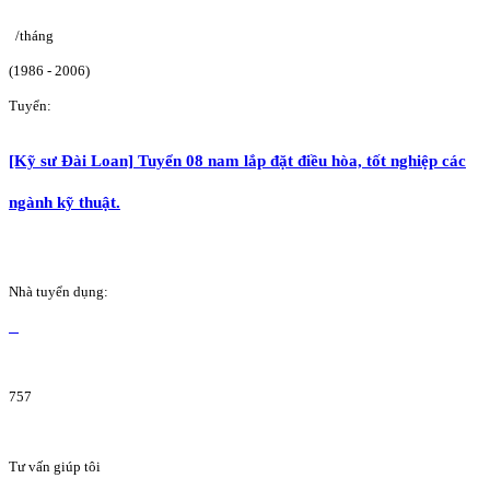
/tháng
(1986 - 2006)
Tuyển:
[Kỹ sư Đài Loan] Tuyển 08 nam lắp đặt điều hòa, tốt nghiệp các
ngành kỹ thuật.
Nhà tuyển dụng:
757
Tư vấn giúp tôi