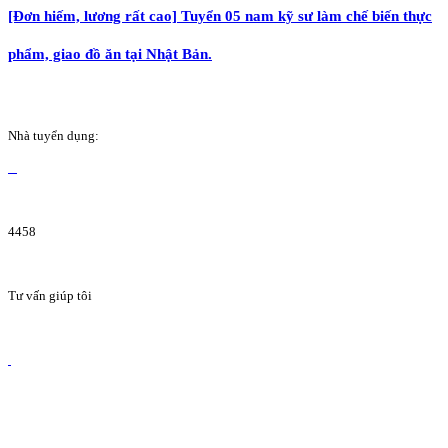
[Đơn hiếm, lương rất cao] Tuyển 05 nam kỹ sư làm chế biến thực
phẩm, giao đồ ăn tại Nhật Bản.
Nhà tuyển dụng:
4458
Tư vấn giúp tôi