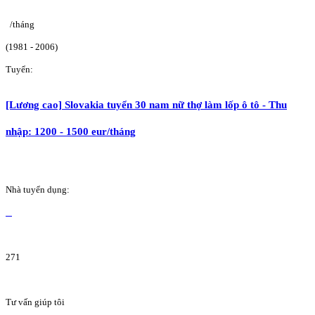
/tháng
(1981 - 2006)
Tuyển:
[Lương cao] Slovakia tuyển 30 nam nữ thợ làm lốp ô tô - Thu
nhập: 1200 - 1500 eur/tháng
Nhà tuyển dụng:
271
Tư vấn giúp tôi