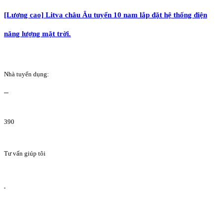
[Lương cao] Litva châu Âu tuyển 10 nam lắp đặt hệ thống điện
năng lượng mặt trời.
Nhà tuyển dụng:
390
Tư vấn giúp tôi