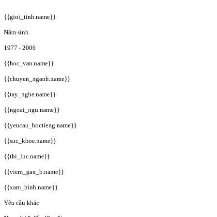
{{gioi_tinh.name}}
Năm sinh
1977 - 2006
{{hoc_van.name}}
{{chuyen_nganh.name}}
{{tay_nghe.name}}
{{ngoai_ngu.name}}
{{yeucau_hoctieng.name}}
{{suc_khoe.name}}
{{thi_luc.name}}
{{viem_gan_b.name}}
{{xam_hinh.name}}
Yêu cầu khác