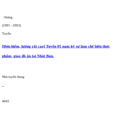
/tháng
(1991 - 2003)
Tuyển:
[Đơn hiếm, lương rất cao] Tuyển 05 nam kỹ sư làm chế biến thực
phẩm, giao đồ ăn tại Nhật Bản.
Nhà tuyển dụng:
4645