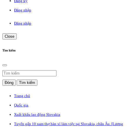
Đăng ký
Đăng nhập
Đăng nhập
Close
Tìm kiếm
Đóng
Tìm kiếm
Trang chủ
Quốc gia
Xuất khẩu lao động Slovakia
Tuyển gấp 10 nam thợ hàn xì làm việc tại Slovakia, châu Âu. [Lương