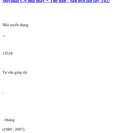
Slovakia CN nhà máy + Thợ hàn - Sẵn lịch lăn tay T02!
Nhà tuyển dụng:
13518
Tư vấn giúp tôi
/tháng
(1980 - 2007)