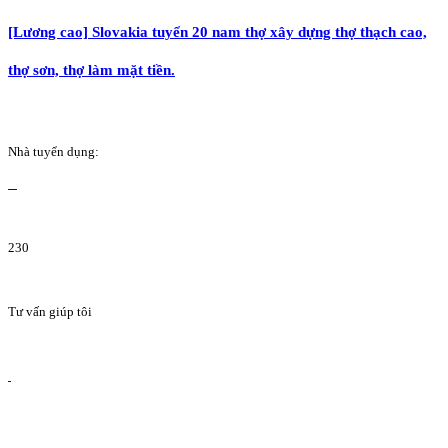
[Lương cao] Slovakia tuyển 20 nam thợ xây dựng thợ thạch cao,
thợ sơn, thợ làm mặt tiền.
Nhà tuyển dụng:
230
Tư vấn giúp tôi