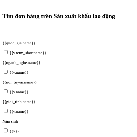
Tìm đơn hàng trên Sàn xuất khẩu lao động
{{quoc_gia.name}}
{{v.term_shortname}}
{{nganh_nghe.name}}
{{v.name}}
{{noi_tuyen.name}}
{{v.name}}
{{gioi_tinh.name}}
{{v.name}}
Năm sinh
{{v}}