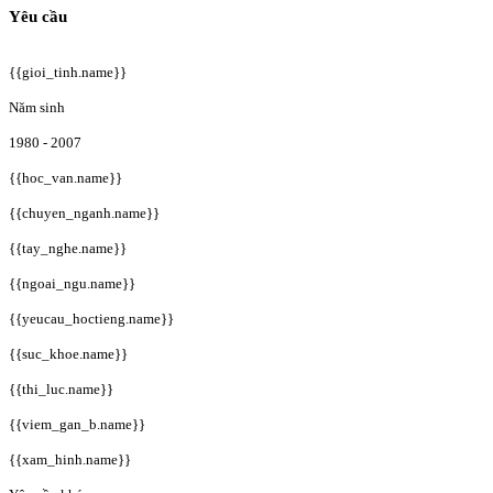
Yêu cầu
{{gioi_tinh.name}}
Năm sinh
1980 - 2007
{{hoc_van.name}}
{{chuyen_nganh.name}}
{{tay_nghe.name}}
{{ngoai_ngu.name}}
{{yeucau_hoctieng.name}}
{{suc_khoe.name}}
{{thi_luc.name}}
{{viem_gan_b.name}}
{{xam_hinh.name}}