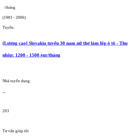
/tháng
(1981 - 2006)
Tuyển:
[Lương cao] Slovakia tuyển 30 nam nữ thợ làm lốp ô tô - Thu
nhập: 1200 - 1500 eur/tháng
Nhà tuyển dụng:
203
Tư vấn giúp tôi