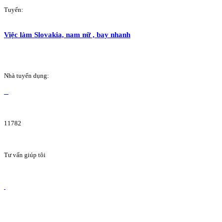
Tuyển:
Việc làm Slovakia, nam nữ , bay nhanh
Nhà tuyển dụng:
11782
Tư vấn giúp tôi