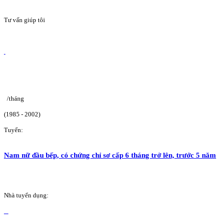
Tư vấn giúp tôi
/tháng
(1985 - 2002)
Tuyển:
Nam nữ đầu bếp, có chứng chỉ sơ cấp 6 tháng trở lên, trước 5 năm
Nhà tuyển dụng: