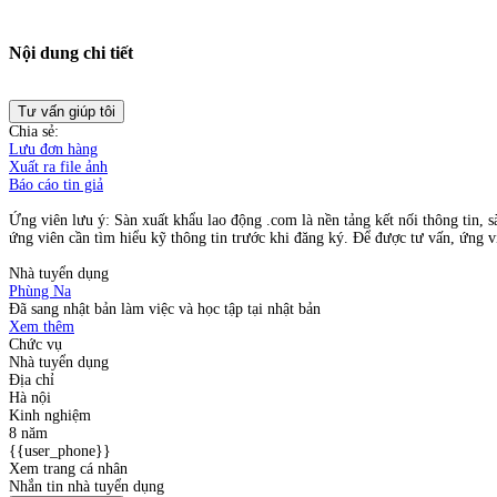
Nội dung chi tiết
Tư vấn giúp tôi
Chia sẻ:
Lưu đơn hàng
Xuất ra file ảnh
Báo cáo tin giả
Ứng viên lưu ý: Sàn xuất khẩu lao động .com là nền tảng kết nối thông tin, s
ứng viên cần tìm hiểu kỹ thông tin trước khi đăng ký. Để được tư vấn, ứng vi
Nhà tuyển dụng
Phùng Na
Đã sang nhật bản làm việc và học tập tại nhật bản
Xem thêm
Chức vụ
Nhà tuyển dụng
Địa chỉ
Hà nội
Kinh nghiệm
8 năm
{{user_phone}}
Xem trang cá nhân
Nhắn tin nhà tuyển dụng