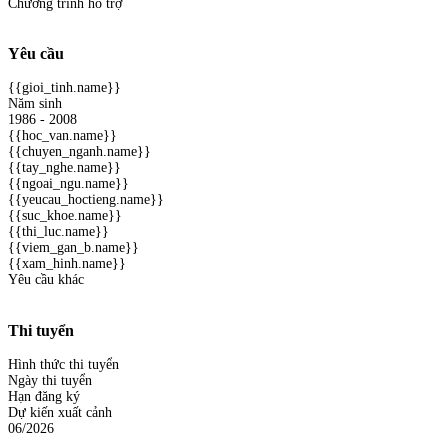
Chương trình hỗ trợ
Yêu cầu
{{gioi_tinh.name}}
Năm sinh
1986 - 2008
{{hoc_van.name}}
{{chuyen_nganh.name}}
{{tay_nghe.name}}
{{ngoai_ngu.name}}
{{yeucau_hoctieng.name}}
{{suc_khoe.name}}
{{thi_luc.name}}
{{viem_gan_b.name}}
{{xam_hinh.name}}
Yêu cầu khác
Thi tuyển
Hình thức thi tuyển
Ngày thi tuyển
Hạn đăng ký
Dự kiến xuất cảnh
06/2026