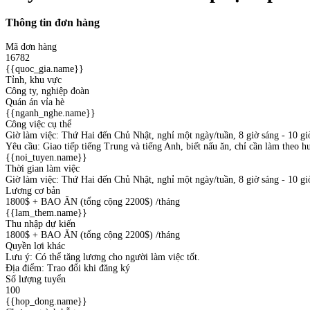
Thông tin đơn hàng
Mã đơn hàng
16782
{{quoc_gia.name}}
Tỉnh, khu vực
Công ty, nghiệp đoàn
Quán án vỉa hè
{{nganh_nghe.name}}
Công việc cụ thể
Giờ làm việc: Thứ Hai đến Chủ Nhật, nghỉ một ngày/tuần, 8 giờ sáng - 10 giờ
Yêu cầu: Giao tiếp tiếng Trung và tiếng Anh, biết nấu ăn, chỉ cần làm theo h
{{noi_tuyen.name}}
Thời gian làm việc
Giờ làm việc: Thứ Hai đến Chủ Nhật, nghỉ một ngày/tuần, 8 giờ sáng - 10 giờ
Lương cơ bản
1800$ + BAO ĂN (tổng cộng 2200$)
/tháng
{{lam_them.name}}
Thu nhập dự kiến
1800$ + BAO ĂN (tổng cộng 2200$)
/tháng
Quyền lợi khác
Lưu ý: Có thể tăng lương cho người làm việc tốt.
Địa điểm: Trao đổi khi đăng ký
Số lượng tuyển
100
{{hop_dong.name}}