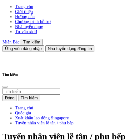
Trang chủ
Giới thiệu
Hướng dẫn
Chương trình hỗ trợ
Nhà tuyển dụng
Tư vấn xklđ
Miền Bắc
Tìm kiếm
Ứng viên đăng nhập
Nhà tuyển dụng đăng tin
Tìm kiếm
Đóng
Tìm kiếm
Trang chủ
Quốc gia
Xuất khẩu lao động Singapore
Tuyển nhân viên lễ tân / phụ bếp
Tuyển nhân viên lễ tân / phụ bếp