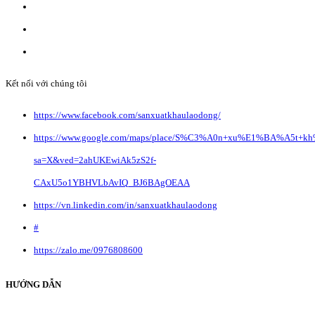
Địa chỉ: Liên Hà, Đông Anh, Hà Nội.
Liên hệ quảng cáo:
info@anvibi.com
Hỗ trợ khách hàng:
Info@anvibi.com
Kết nối với chúng tôi
https://www.facebook.com/sanxuatkhaulaodong/
https://www.google.com/maps/place/S%C3%A0n+xu%E1%BA%A5t+k
sa=X&ved=2ahUKEwiAk5zS2f-
CAxU5o1YBHVLbAvIQ_BJ6BAgOEAA
https://vn.linkedin.com/in/sanxuatkhaulaodong
#
https://zalo.me/0976808600
HƯỚNG DẪN