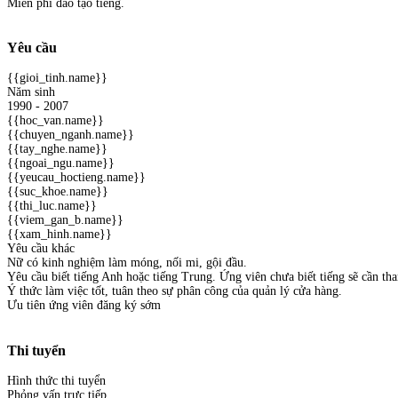
Miễn phí đào tạo tiếng.
Yêu cầu
{{gioi_tinh.name}}
Năm sinh
1990 - 2007
{{hoc_van.name}}
{{chuyen_nganh.name}}
{{tay_nghe.name}}
{{ngoai_ngu.name}}
{{yeucau_hoctieng.name}}
{{suc_khoe.name}}
{{thi_luc.name}}
{{viem_gan_b.name}}
{{xam_hinh.name}}
Yêu cầu khác
Nữ có kinh nghiệm làm móng, nối mi, gội đầu.
Yêu cầu biết tiếng Anh hoặc tiếng Trung. Ứng viên chưa biết tiếng sẽ cần tha
Ý thức làm việc tốt, tuân theo sự phân công của quản lý cửa hàng.
Ưu tiên ứng viên đăng ký sớm
Thi tuyển
Hình thức thi tuyển
Phỏng vấn trực tiếp.