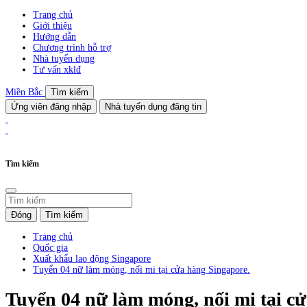
Trang chủ
Giới thiệu
Hướng dẫn
Chương trình hỗ trợ
Nhà tuyển dụng
Tư vấn xklđ
Miền Bắc
Tìm kiếm
Ứng viên đăng nhập
Nhà tuyển dụng đăng tin
Tìm kiếm
Đóng
Tìm kiếm
Trang chủ
Quốc gia
Xuất khẩu lao động Singapore
Tuyển 04 nữ làm móng, nối mi tại cửa hàng Singapore.
Tuyển 04 nữ làm móng, nối mi tại c