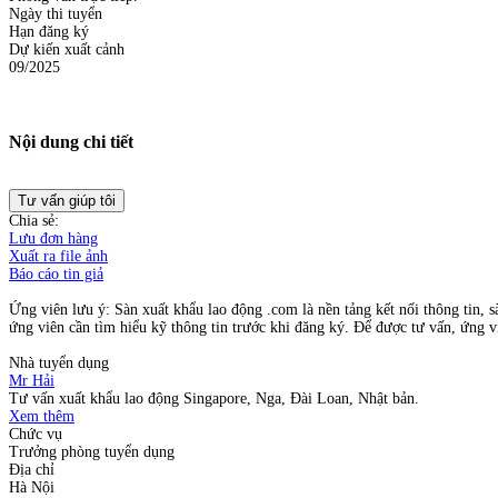
Ngày thi tuyển
Hạn đăng ký
Dự kiến xuất cảnh
09/2025
Nội dung chi tiết
Tư vấn giúp tôi
Chia sẻ:
Lưu đơn hàng
Xuất ra file ảnh
Báo cáo tin giả
Ứng viên lưu ý: Sàn xuất khẩu lao động .com là nền tảng kết nối thông tin, s
ứng viên cần tìm hiểu kỹ thông tin trước khi đăng ký. Để được tư vấn, ứng vi
Nhà tuyển dụng
Mr Hải
Tư vấn xuất khẩu lao động Singapore, Nga, Đài Loan, Nhật bản.
Xem thêm
Chức vụ
Trưởng phòng tuyển dụng
Địa chỉ
Hà Nội