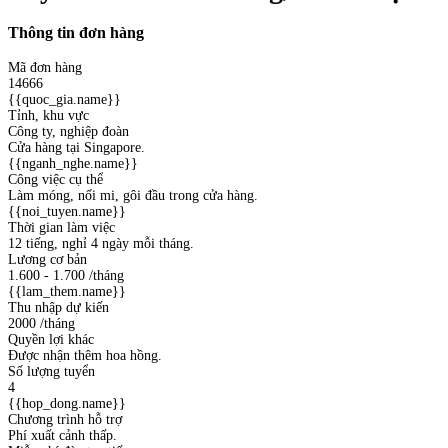
Thông tin đơn hàng
Mã đơn hàng
14666
{{quoc_gia.name}}
Tỉnh, khu vực
Công ty, nghiệp đoàn
Cửa hàng tại Singapore.
{{nganh_nghe.name}}
Công việc cụ thể
Làm móng, nối mi, gôi đầu trong cửa hàng.
{{noi_tuyen.name}}
Thời gian làm việc
12 tiếng, nghỉ 4 ngày mỗi tháng.
Lương cơ bản
1.600 - 1.700
/tháng
{{lam_them.name}}
Thu nhập dự kiến
2000
/tháng
Quyền lợi khác
Được nhận thêm hoa hồng.
Số lượng tuyển
4
{{hop_dong.name}}
Chương trình hỗ trợ
Phí xuất cảnh thấp.