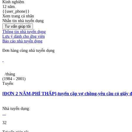
Kinh nghiệm
12 năm.
{{user_phone}}
Xem trang cá nhân
Nhắn tin nhà tuyển dụng
Tư vấn giúp tôi
Thông tin nhà tuyển dụng
Lưu ý dành cho ứng viên
Báo cáo nhà tuyển dụng
Đơn hàng cùng nhà tuyển dụng
/tháng
(1984 - 2001)
Tuyển:
[ĐƠN 2 NĂM-PHÍ THẤP]-tuyển cặp vợ chồng-yêu cầu có giấy đ
Nhà tuyển dụng:
32