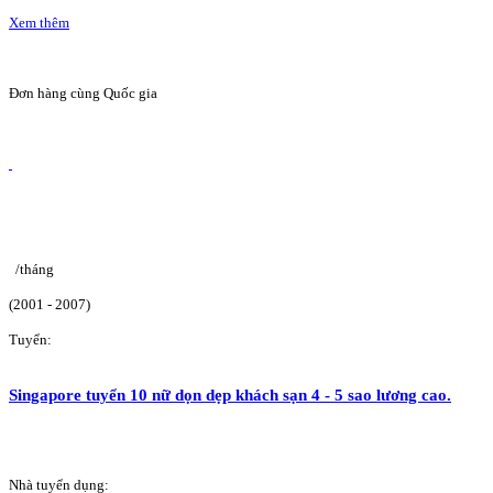
Xem thêm
Đơn hàng cùng Quốc gia
/tháng
(2001 - 2007)
Tuyển:
Singapore tuyển 10 nữ dọn dẹp khách sạn 4 - 5 sao lương cao.
Nhà tuyển dụng: