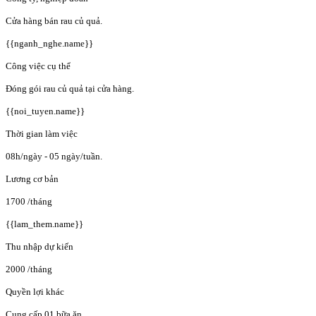
Cửa hàng bán rau củ quả.
{{nganh_nghe.name}}
Công việc cụ thể
Đóng gói rau củ quả tại cửa hàng.
{{noi_tuyen.name}}
Thời gian làm việc
08h/ngày - 05 ngày/tuần.
Lương cơ bản
1700
/tháng
{{lam_them.name}}
Thu nhập dự kiến
2000
/tháng
Quyền lợi khác
Cung cấp 01 bữa ăn.