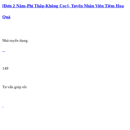
[Đơn 2 Năm-Phí Thấp-Không Cọc]- Tuyển Nhân Viên Tiệm Hoa
Quả
Nhà tuyển dụng:
149
Tư vấn giúp tôi