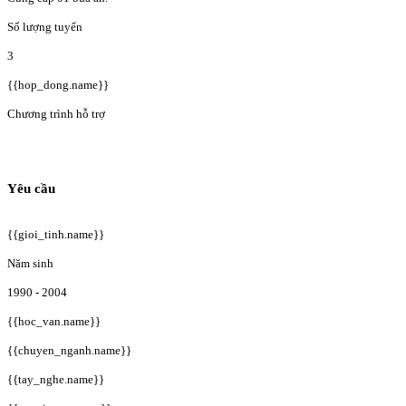
Số lượng tuyển
3
{{hop_dong.name}}
Chương trình hỗ trợ
Yêu cầu
{{gioi_tinh.name}}
Năm sinh
1990 - 2004
{{hoc_van.name}}
{{chuyen_nganh.name}}
{{tay_nghe.name}}