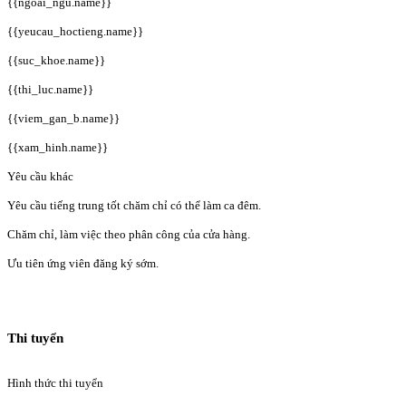
{{ngoai_ngu.name}}
{{yeucau_hoctieng.name}}
{{suc_khoe.name}}
{{thi_luc.name}}
{{viem_gan_b.name}}
{{xam_hinh.name}}
Yêu cầu khác
Yêu cầu tiếng trung tốt chăm chỉ có thể làm ca đêm.
Chăm chỉ, làm việc theo phân công của cửa hàng.
Ưu tiên ứng viên đăng ký sớm.
Thi tuyển
Hình thức thi tuyển