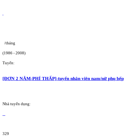
/tháng
(1986 - 2008)
Tuyển:
[ĐƠN 2 NĂM-PHÍ THẤP]-tuyển nhân viên nam/nữ phụ bếp
Nhà tuyển dụng:
329