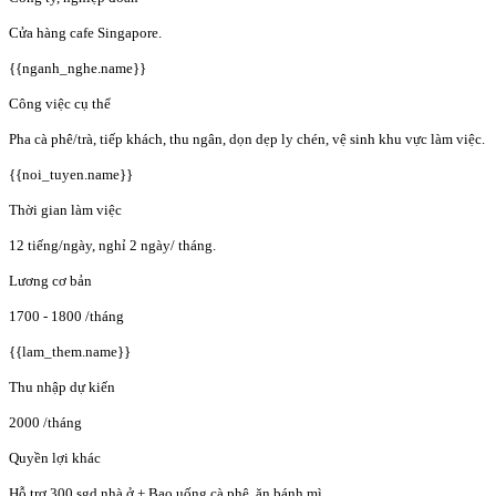
Cửa hàng cafe Singapore.
{{nganh_nghe.name}}
Công việc cụ thể
Pha cà phê/trà, tiếp khách, thu ngân, dọn dẹp ly chén, vệ sinh khu vực làm việc.
{{noi_tuyen.name}}
Thời gian làm việc
12 tiếng/ngày, nghỉ 2 ngày/ tháng.
Lương cơ bản
1700 - 1800
/tháng
{{lam_them.name}}
Thu nhập dự kiến
2000
/tháng
Quyền lợi khác
Hỗ trợ 300 sgd nhà ở + Bao uống cà phê, ăn bánh mì.