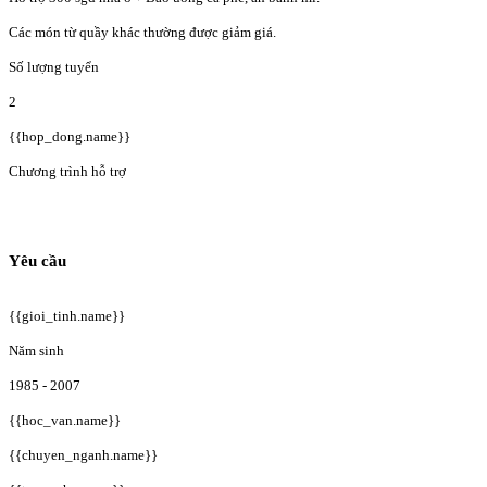
Các món từ quầy khác thường được giảm giá.
Số lượng tuyển
2
{{hop_dong.name}}
Chương trình hỗ trợ
Yêu cầu
{{gioi_tinh.name}}
Năm sinh
1985 - 2007
{{hoc_van.name}}
{{chuyen_nganh.name}}