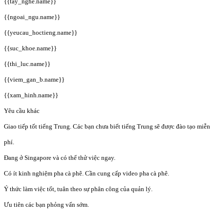
{{tay_nghe.name}}
{{ngoai_ngu.name}}
{{yeucau_hoctieng.name}}
{{suc_khoe.name}}
{{thi_luc.name}}
{{viem_gan_b.name}}
{{xam_hinh.name}}
Yêu cầu khác
Giao tiếp tốt tiếng Trung. Các bạn chưa biết tiếng Trung sẽ được đào tạo miễn
phí.
Đang ở Singapore và có thể thử việc ngay.
Có ít kinh nghiệm pha cà phê. Cần cung cấp video pha cà phê.
Ý thức làm việc tốt, tuân theo sự phân công của quản lý.
Ưu tiên các bạn phỏng vấn sớm.