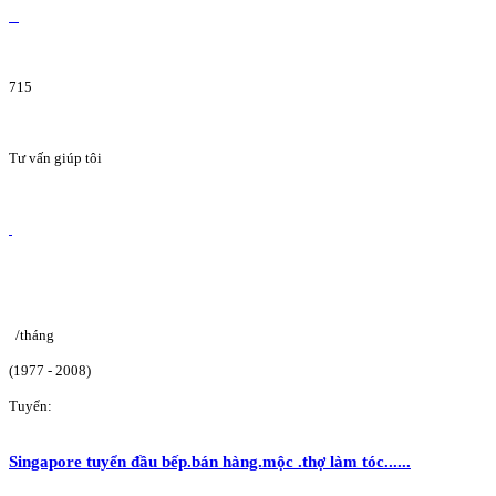
715
Tư vấn giúp tôi
/tháng
(1977 - 2008)
Tuyển:
Singapore tuyển đầu bếp.bán hàng.mộc .thợ làm tóc......