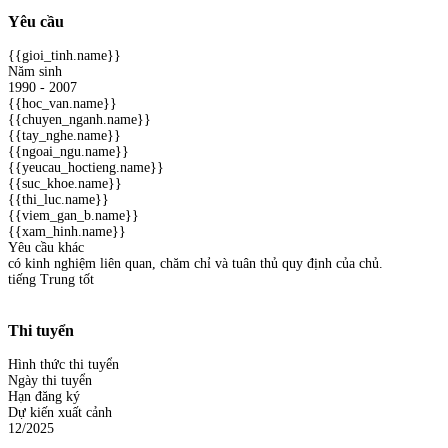
Yêu cầu
{{gioi_tinh.name}}
Năm sinh
1990 - 2007
{{hoc_van.name}}
{{chuyen_nganh.name}}
{{tay_nghe.name}}
{{ngoai_ngu.name}}
{{yeucau_hoctieng.name}}
{{suc_khoe.name}}
{{thi_luc.name}}
{{viem_gan_b.name}}
{{xam_hinh.name}}
Yêu cầu khác
có kinh nghiệm liên quan, chăm chỉ và tuân thủ quy định của chủ.
tiếng Trung tốt
Thi tuyển
Hình thức thi tuyển
Ngày thi tuyển
Hạn đăng ký
Dự kiến xuất cảnh
12/2025