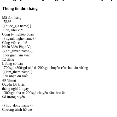
Thông tin đơn hàng
Mã đơn hàng
15686
{{quoc_gia.name}}
Tỉnh, khu vực
Công ty, nghiệp đoàn
{{nganh_nghe.name}}
Công việc cụ thể
Nhân Viên Phục Vụ
{{noi_tuyen.name}}
Thời gian làm việc
12 tiếng
Lương cơ bản
1700sgd+300sgd nhà ở+200sgd chuyên cần+bao ăn
/tháng
{{lam_them.name}}
Thu nhập dự kiến
40
/tháng
Quyền lợi khác
tháng nghỉ 2 ngày
+300sgd nhà ở+200sgd chuyên cần+bao ăn
Số lượng tuyển
1
{{hop_dong.name}}
Chương trình hỗ trợ