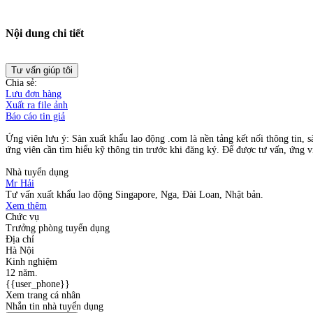
Nội dung chi tiết
Tư vấn giúp tôi
Chia sẻ:
Lưu đơn hàng
Xuất ra file ảnh
Báo cáo tin giả
Ứng viên lưu ý: Sàn xuất khẩu lao động .com là nền tảng kết nối thông tin, s
ứng viên cần tìm hiểu kỹ thông tin trước khi đăng ký. Để được tư vấn, ứng vi
Nhà tuyển dụng
Mr Hải
Tư vấn xuất khẩu lao động Singapore, Nga, Đài Loan, Nhật bản.
Xem thêm
Chức vụ
Trưởng phòng tuyển dụng
Địa chỉ
Hà Nội
Kinh nghiệm
12 năm.
{{user_phone}}
Xem trang cá nhân
Nhắn tin nhà tuyển dụng