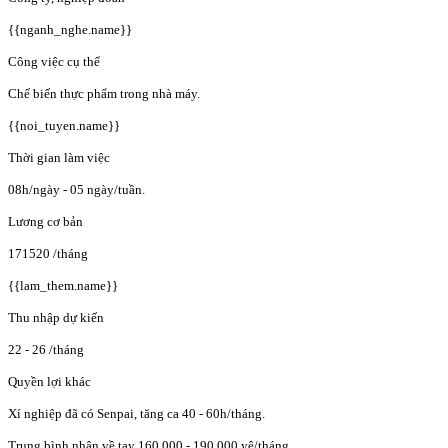
{{nganh_nghe.name}}
Công việc cụ thể
Chế biến thực phẩm trong nhà máy.
{{noi_tuyen.name}}
Thời gian làm việc
08h/ngày - 05 ngày/tuần.
Lương cơ bản
171520
/tháng
{{lam_them.name}}
Thu nhập dự kiến
22 - 26
/tháng
Quyền lợi khác
Xí nghiệp đã có Senpai, tăng ca 40 - 60h/tháng.
Trung bình nhận về tay 160.000 - 190.000 yê/tháng.