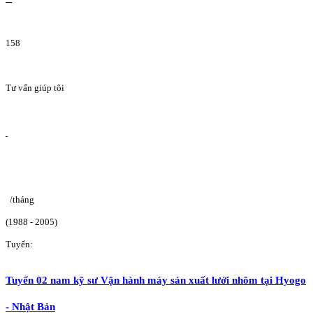
158
Tư vấn giúp tôi
/tháng
(1988 - 2005)
Tuyển:
Tuyển 02 nam kỹ sư Vận hành máy sản xuất lưới nhôm tại Hyogo
- Nhật Bản