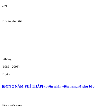
289
Tư vấn giúp tôi
/tháng
(1986 - 2008)
Tuyển:
[ĐƠN 2 NĂM-PHÍ THẤP]-tuyển nhân viên nam/nữ phụ bếp
Nhà tuyển dụng: