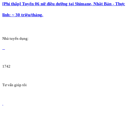
[Phí thấp] Tuyển 06 nữ điều dưỡng tại Shimane, Nhật Bản - Thực
lĩnh: ~ 30 triệu/tháng.
Nhà tuyển dụng:
1742
Tư vấn giúp tôi