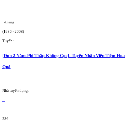
/tháng
(1986 - 2008)
Tuyển:
[Đơn 2 Năm-Phí Thấp-Không Cọc]- Tuyển Nhân Viên Tiệm Hoa
Quả
Nhà tuyển dụng:
236