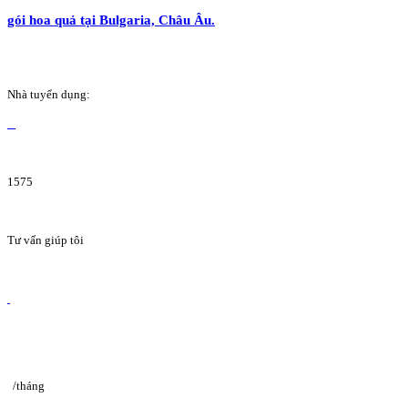
gói hoa quả tại Bulgaria, Châu Âu.
Nhà tuyển dụng:
1575
Tư vấn giúp tôi
/tháng