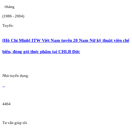
/tháng
(1986 - 2004)
Tuyển:
[Hồ Chí Minh] ITW Việt Nam tuyển 20 Nam Nữ kỹ thuật viên chế
biến, đóng gói thực phẩm tại CHLB Đức
Nhà tuyển dụng:
4464
Tư vấn giúp tôi