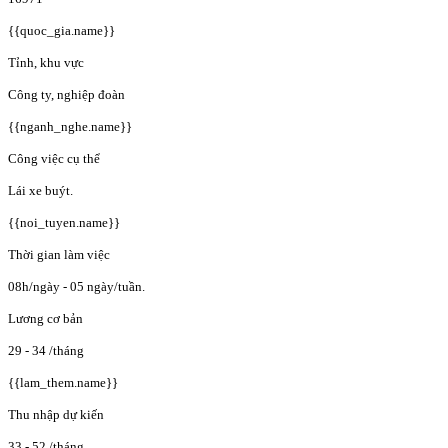
{{quoc_gia.name}}
Tỉnh, khu vực
Công ty, nghiệp đoàn
{{nganh_nghe.name}}
Công việc cụ thể
Lái xe buýt.
{{noi_tuyen.name}}
Thời gian làm việc
08h/ngày - 05 ngày/tuần.
Lương cơ bản
29 - 34
/tháng
{{lam_them.name}}
Thu nhập dự kiến
33 - 52
/tháng