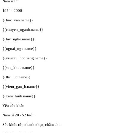
Năm sinh
1974 - 2006
{{hoc_van.name}}
{{chuyen_nganh.name}}
{{tay_nghe.name}}
{{ngoai_ngu.name}}
{{yeucau_hoctieng.name}}
{{suc_khoe.name}}
{{thi_luc.name}}
{{viem_gan_b.name}}
{{xam_hinh.name}}
Yêu cầu khác
Nam từ 20 - 52 tuổi.
Sức khỏe tốt, nhanh nhẹn, chăm chỉ.