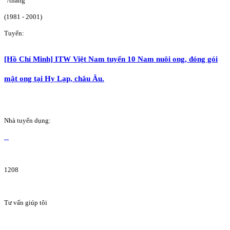
/tháng
(1981 - 2001)
Tuyển:
[Hồ Chí Minh] ITW Việt Nam tuyển 10 Nam nuôi ong, đóng gói
mật ong tại Hy Lạp, châu Âu.
Nhà tuyển dụng:
1208
Tư vấn giúp tôi