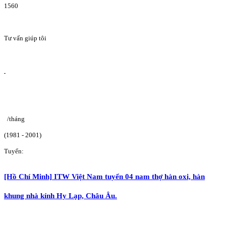
1560
Tư vấn giúp tôi
/tháng
(1981 - 2001)
Tuyển:
[Hồ Chí Minh] ITW Việt Nam tuyển 04 nam thợ hàn oxi, hàn
khung nhà kính Hy Lạp, Châu Âu.