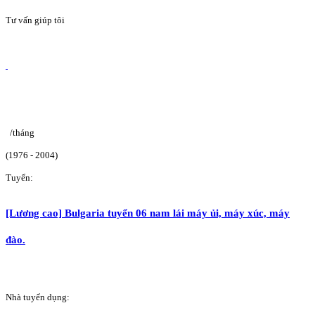
Tư vấn giúp tôi
/tháng
(1976 - 2004)
Tuyển:
[Lương cao] Bulgaria tuyển 06 nam lái máy ủi, máy xúc, máy
đào.
Nhà tuyển dụng: