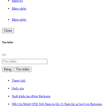
Đăng ký
Đăng nhập
Đăng nhập
Close
Tìm kiếm
Đóng
Tìm kiếm
Trang chủ
Quốc gia
Xuất khẩu lao động Bulgaria
[Hồ Chí Minh] ITW Việt Nam tuyển 15 Nam lái xe buýt tại Bulgaria,