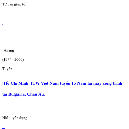
Tư vấn giúp tôi
/tháng
(1974 - 2006)
Tuyển:
[Hồ Chí Minh] ITW Việt Nam tuyển 15 Nam lái máy công trình
tại Bulgaria, Châu Âu.
Nhà tuyển dụng: