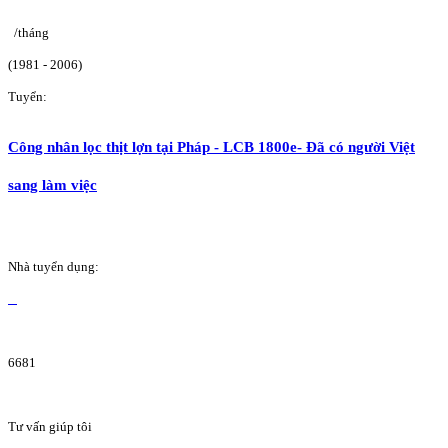
/tháng
(1981 - 2006)
Tuyển:
Công nhân lọc thịt lợn tại Pháp - LCB 1800e- Đã có người Việt
sang làm việc
Nhà tuyển dụng:
6681
Tư vấn giúp tôi