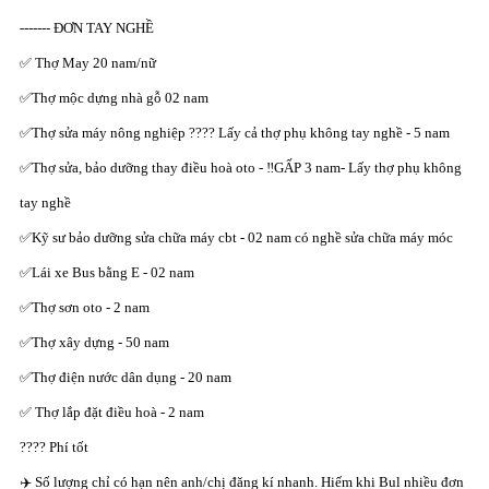
------- ĐƠN TAY NGHỀ
✅ Thợ May 20 nam/nữ
✅Thợ mộc dựng nhà gỗ 02 nam
✅Thợ sửa máy nông nghiệp ???? Lấy cả thợ phụ không tay nghề - 5 nam
✅Thợ sửa, bảo dưỡng thay điều hoà oto - ‼️GẤP 3 nam- Lấy thợ phụ không
tay nghề
✅Kỹ sư bảo dưỡng sửa chữa máy cbt - 02 nam có nghề sửa chữa máy móc
✅Lái xe Bus bằng E - 02 nam
✅Thợ sơn oto - 2 nam
✅Thợ xây dựng - 50 nam
✅Thợ điện nước dân dụng - 20 nam
✅ Thợ lắp đặt điều hoà - 2 nam
???? Phí tốt
✈️ Số lượng chỉ có hạn nên anh/chị đăng kí nhanh. Hiếm khi Bul nhiều đơn