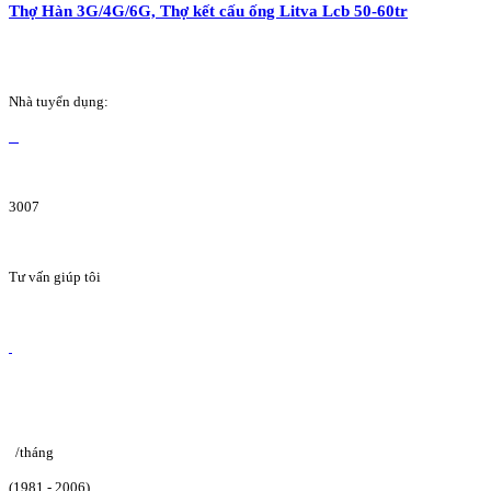
Thợ Hàn 3G/4G/6G, Thợ kết cấu ống Litva Lcb 50-60tr
Nhà tuyển dụng:
3007
Tư vấn giúp tôi
/tháng
(1981 - 2006)