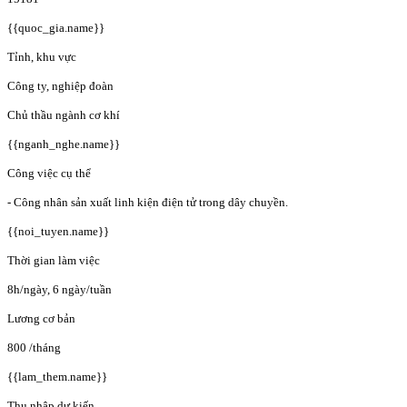
{{quoc_gia.name}}
Tỉnh, khu vực
Công ty, nghiệp đoàn
Chủ thầu ngành cơ khí
{{nganh_nghe.name}}
Công việc cụ thể
- Công nhân sản xuất linh kiện điện tử trong dây chuyền.
{{noi_tuyen.name}}
Thời gian làm việc
8h/ngày, 6 ngày/tuần
Lương cơ bản
800
/tháng
{{lam_them.name}}
Thu nhập dự kiến