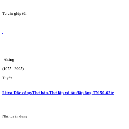
Tư vấn giúp tôi
/tháng
(1975 - 2005)
Tuyển:
Litva Đốc công/Thợ hàn-Thợ lắp vỏ tàu/lắp ống TN 50-62tr
Nhà tuyển dụng: