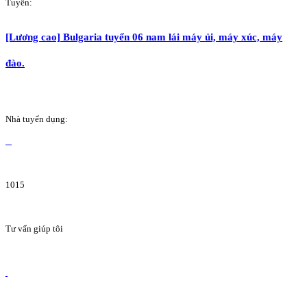
Tuyển:
[Lương cao] Bulgaria tuyển 06 nam lái máy ủi, máy xúc, máy
đào.
Nhà tuyển dụng:
1015
Tư vấn giúp tôi