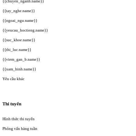
{{chuyen_nganh.name}}
{{tay_nghe.name}}
{{ngoai_ngu.name}}
{{yeucau_hoctieng.name}}
{{suc_khoe.name}}
{{thi_luc.name}}
{{viem_gan_b.name}}
{{xam_hinh.name}}
Yêu cầu khác
Thi tuyển
Hình thức thi tuyển
Phỏng vấn hàng tuần