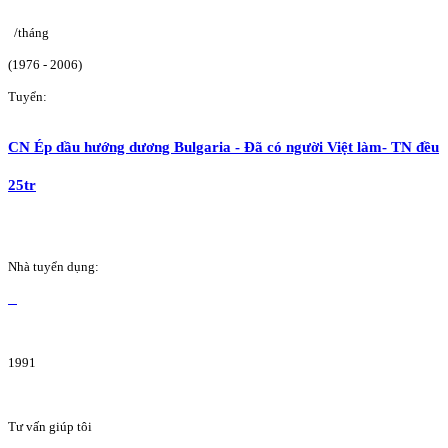
/tháng
(1976 - 2006)
Tuyển:
CN Ép dầu hướng dương Bulgaria - Đã có người Việt làm- TN đều
25tr
Nhà tuyển dụng:
1991
Tư vấn giúp tôi