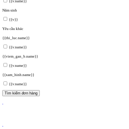
{{v.name}}
Năm sinh
{{v}}
Yêu cầu khác
{{thi_luc.name}}
{{v.name}}
{{viem_gan_b.name}}
{{v.name}}
{{xam_hinh.name}}
{{v.name}}
Tìm kiếm đơn hàng