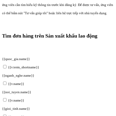
ứng viên cần tìm hiểu kỹ thông tin trước khi đăng ký. Để được tư vấn, ứng viên
có thể bấm nút "Tư vấn giúp tôi" hoặc liên hệ trực tiếp với nhà tuyển dụng.
Tìm đơn hàng trên Sàn xuất khẩu lao động
{{quoc_gia.name}}
{{v.term_shortname}}
{{nganh_nghe.name}}
{{v.name}}
{{noi_tuyen.name}}
{{v.name}}
{{gioi_tinh.name}}