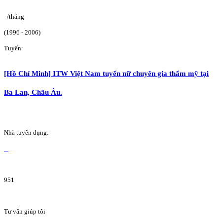
/tháng
(1996 - 2006)
Tuyển:
[Hồ Chí Minh] ITW Việt Nam tuyển nữ chuyên gia thẩm mỹ tại
Ba Lan, Châu Âu.
Nhà tuyển dụng:
951
Tư vấn giúp tôi