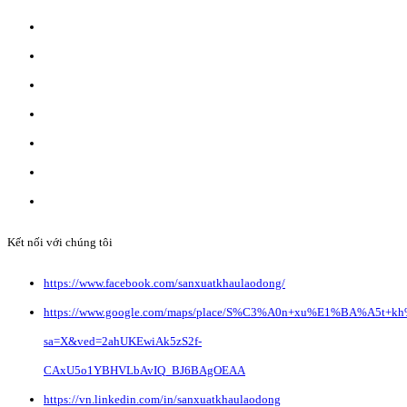
ĐĂNG KÝ WEBSITE TMĐT: 2023-0478/ĐK/TMĐT
CÔNG TY TNHH ANVIBI GROUP.
Giấy đăng ký kinh doanh số: 0110151964
Do Sở Kế hoạch & Đầu Tư Tp. Hà Nội cấp ngày 17/10/2022
Địa chỉ: Liên Hà, Đông Anh, Hà Nội.
Liên hệ quảng cáo:
info@anvibi.com
Hỗ trợ khách hàng:
Info@anvibi.com
Kết nối với chúng tôi
https://www.facebook.com/sanxuatkhaulaodong/
https://www.google.com/maps/place/S%C3%A0n+xu%E1%BA%A5t+k
sa=X&ved=2ahUKEwiAk5zS2f-
CAxU5o1YBHVLbAvIQ_BJ6BAgOEAA
https://vn.linkedin.com/in/sanxuatkhaulaodong