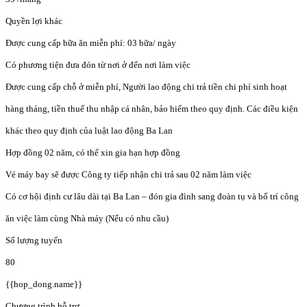
Quyền lợi khác
Được cung cấp bữa ăn miễn phí: 03 bữa/ ngày
Có phương tiện đưa đón từ nơi ở đến nơi làm việc
Được cung cấp chỗ ở miễn phí, Người lao động chi trả tiền chi phí sinh hoạt
hàng tháng, tiền thuế thu nhập cá nhân, bảo hiểm theo quy định. Các điều kiện
khác theo quy định của luật lao động Ba Lan
Hợp đồng 02 năm, có thể xin gia hạn hợp đồng
Vé máy bay sẽ được Công ty tiếp nhận chi trả sau 02 năm làm việc
Có cơ hội định cư lâu dài tại Ba Lan – đón gia đình sang đoàn tụ và bố trí công
ăn việc làm cùng Nhà máy (Nếu có nhu cầu)
Số lượng tuyển
80
{{hop_dong.name}}
Chương trình hỗ trợ