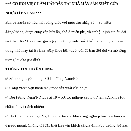
*** CƠ HỘI VIỆC LÀM HẤP DẪN TẠI NHÀ MÁY SẢN XUẤT CỬA
NHỰA Ở BA LAN ***
Bạn có muốn sở hữu một công việc với mức thu nhập 30 – 35 triệu
đồng/tháng, được cung cấp bữa ăn, chỗ ở miễn phí, và cơ hội định cư lâu dài
tại Châu Âu? Hãy tham gia ngay chương trình xuất khẩu lao động làm việc
trong nhà máy tại Ba Lan! Đây là cơ hội tuyệt vời để bạn đổi đời và mở rộng
tương lai cho gia đình.
THÔNG TIN TUYỂN DỤNG:
✅ Số lượng tuyển dụng: 80 lao động Nam/Nữ
✅ Công việc: Vận hành máy móc sản xuất cửa nhựa
✅ Đối tượng: Nam/Nữ tuổi từ 19 – 50, tốt nghiệp cấp 3 trở lên, sức khỏe tốt,
chăm chỉ và trách nhiệm.
✅ Ưu tiên: Lao động từng làm việc tại các khu công nghiệp hoặc đã làm việc
ở nước ngoài. Chúng tôi đặc biệt khuyến khích cả gia đình (vợ chồng, bố mẹ,