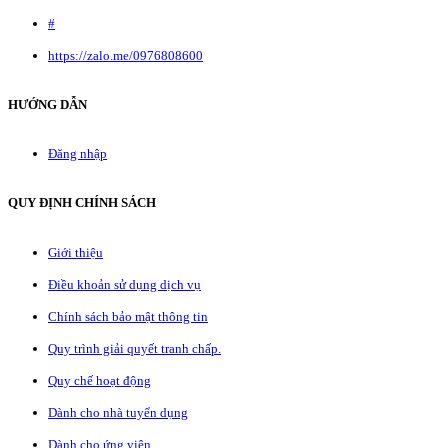
#
https://zalo.me/0976808600
HƯỚNG DẪN
Đăng nhập
QUY ĐỊNH CHÍNH SÁCH
Giới thiệu
Điều khoản sử dụng dịch vụ
Chính sách bảo mật thông tin
Quy trình giải quyết tranh chấp.
Quy chế hoạt động
Dành cho nhà tuyển dụng
Dành cho ứng viên