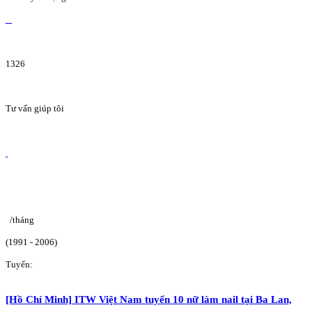
1326
Tư vấn giúp tôi
/tháng
(1991 - 2006)
Tuyển:
[Hồ Chí Minh] ITW Việt Nam tuyển 10 nữ làm nail tại Ba Lan,