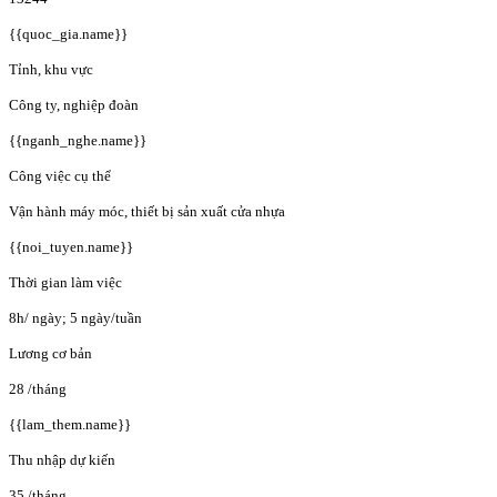
{{quoc_gia.name}}
Tỉnh, khu vực
Công ty, nghiệp đoàn
{{nganh_nghe.name}}
Công việc cụ thể
Vận hành máy móc, thiết bị sản xuất cửa nhựa
{{noi_tuyen.name}}
Thời gian làm việc
8h/ ngày; 5 ngày/tuần
Lương cơ bản
28
/tháng
{{lam_them.name}}
Thu nhập dự kiến
35
/tháng