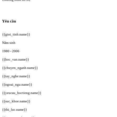
Yêu cầu
{{gioi_tinh.name}}
Năm sinh
1980 - 2006
{{hoc_van.name}}
{{chuyen_nganh.name}}
{{tay_nghe.name}}
{{ngoai_ngu.name}}
{{yeucau_hoctieng.name}}
{{suc_khoe.name}}
{{thi_luc.name}}