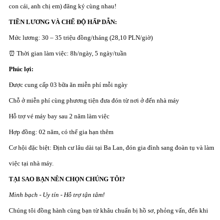
con cái, anh chị em) đăng ký cùng nhau!
TIỀN LƯƠNG VÀ CHẾ ĐỘ HẤP DẪN:
Mức lương: 30 – 35 triệu đồng/tháng (28,10 PLN/giờ)
⏰ Thời gian làm việc: 8h/ngày, 5 ngày/tuần
Phúc lợi:
Được cung cấp 03 bữa ăn miễn phí mỗi ngày
Chỗ ở miễn phí cùng phương tiện đưa đón từ nơi ở đến nhà máy
Hỗ trợ vé máy bay sau 2 năm làm việc
Hợp đồng: 02 năm, có thể gia hạn thêm
Cơ hội đặc biệt: Định cư lâu dài tại Ba Lan, đón gia đình sang đoàn tụ và làm
việc tại nhà máy.
TẠI SAO BẠN NÊN CHỌN CHÚNG TÔI?
Minh bạch - Uy tín - Hỗ trợ tận tâm!
Chúng tôi đồng hành cùng bạn từ khâu chuẩn bị hồ sơ, phỏng vấn, đến khi