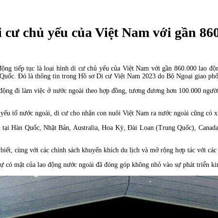
 di cư chủ yếu của Việt Nam với gần 86
động tiếp tục là loại hình di cư chủ yếu của Việt Nam với gần 860.000 lao 
 Quốc. Đó là thông tin trong Hồ sơ Di cư Việt Nam 2023 do Bộ Ngoại giao phố
o động đi làm việc ở nước ngoài theo hợp đồng, tương đương hơn 100.000 ngườ
ó yếu tố nước ngoài, di cư cho nhận con nuôi Việt Nam ra nước ngoài cũng có 
u tại Hàn Quốc, Nhật Bản, Australia, Hoa Kỳ, Đài Loan (Trung Quốc), Canada,
ết, cùng với các chính sách khuyến khích du lịch và mở rộng hợp tác với các
ự có mặt của lao động nước ngoài đã đóng góp không nhỏ vào sự phát triển ki