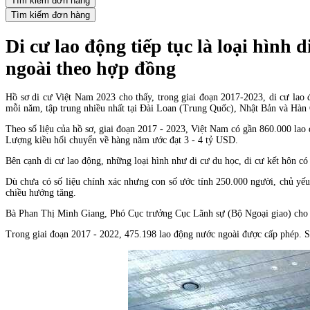
Tìm kiếm đơn hàng
Tìm kiếm đơn hàng
Di cư lao động tiếp tục là loại hình
ngoài theo hợp đồng
Hồ sơ di cư Việt Nam 2023 cho thấy, trong giai đoạn 2017-2023, di cư lao 
mỗi năm, tập trung nhiều nhất tại Đài Loan (Trung Quốc), Nhật Bản và Hàn
Theo số liệu của hồ sơ, giai đoạn 2017 - 2023, Việt Nam có gần 860.000 la
Lượng kiều hối chuyển về hàng năm ước đạt 3 - 4 tỷ USD.
Bên cạnh di cư lao động, những loại hình như di cư du học, di cư kết hôn c
Dù chưa có số liệu chính xác nhưng con số ước tính 250.000 người, chủ yế
chiều hướng tăng.
Bà Phan Thị Minh Giang, Phó Cục trưởng Cục Lãnh sự (Bộ Ngoại giao) cho bi
Trong giai đoạn 2017 - 2022, 475.198 lao động nước ngoài được cấp phép. S