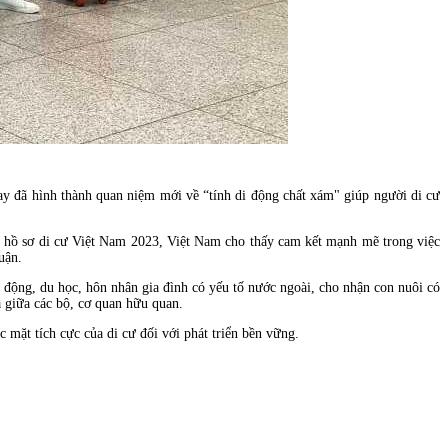
nay đã hình thành quan niệm mới về “tính di động chất xám" giúp người di cư
ua hồ sơ di cư Việt Nam 2023, Việt Nam cho thấy cam kết mạnh mẽ trong việc
uận.
o động, du học, hôn nhân gia đình có yếu tố nước ngoài, cho nhận con nuôi có
ả giữa các bộ, cơ quan hữu quan.
c mặt tích cực của di cư đối với phát triển bền vững.