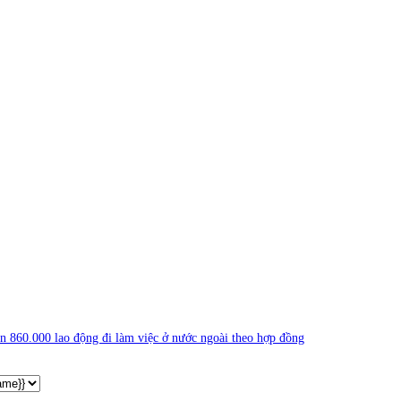
gần 860.000 lao động đi làm việc ở nước ngoài theo hợp đồng