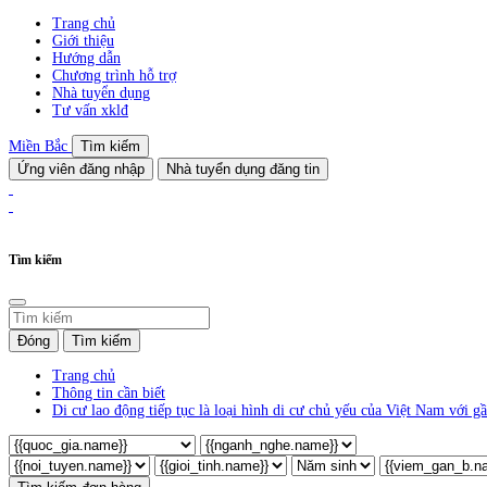
Trang chủ
Giới thiệu
Hướng dẫn
Chương trình hỗ trợ
Nhà tuyển dụng
Tư vấn xklđ
Miền Bắc
Tìm kiếm
Ứng viên đăng nhập
Nhà tuyển dụng đăng tin
Tìm kiếm
Đóng
Tìm kiếm
Trang chủ
Thông tin cần biết
Di cư lao động tiếp tục là loại hình di cư chủ yếu của Việt Nam với 