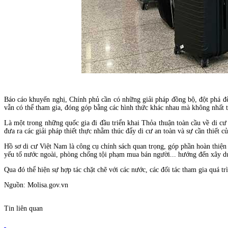
Báo cáo khuyến nghị, Chính phủ cần có những giải pháp đồng bộ, đột phá để 
vẫn có thể tham gia, đóng góp bằng các hình thức khác nhau mà không nhất th
Là một trong những quốc gia đi đầu triển khai Thỏa thuận toàn cầu về di c
đưa ra các giải pháp thiết thực nhằm thúc đẩy di cư an toàn và sự cần thiết 
Hồ sơ di cư Việt Nam là công cụ chính sách quan trọng, góp phần hoàn thiện 
yếu tố nước ngoài, phòng chống tội phạm mua bán người... hướng đến xây dựng
Qua đó thể hiện sự hợp tác chặt chẽ với các nước, các đối tác tham gia quá t
Nguồn: Molisa.gov.vn
Tin liên quan