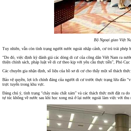
Bộ Ngoại giao Việt N
Tuy nhiên, vẫn còn tình trạng người nước ngoài nhập cảnh, cư trú trái phép 
“Do đó, việc định kỳ đánh giá các dòng di cư của công dân Việt Nam ra nước
thiện chính sách, pháp luật về di cư theo kịp với yêu cầu thực tiễn”, Phó C
Các chuyên gia nhận định, số liệu của hồ sơ di cư cho thấy một số thách thứ
Bảo vệ quyền, lợi ích chính đáng của người di cư trước thực trạng lừa đảo “
trực tuyến trong khu vực.
Đáng chú ý, tình trạng “chảy máu chất xám” và các thách thức mới đặt ra do 
tự túc không về nước sau khi học xong mà ở lại nước ngoài làm việc với thu 