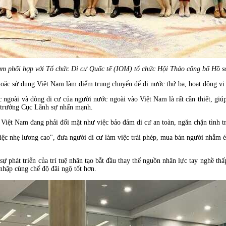
am phối hợp với Tổ chức Di cư Quốc tế (IOM) tổ chức Hội Thảo công bố Hồ s
hoặc sử dụng Việt Nam làm điểm trung chuyển để đi nước thứ ba, hoạt động vi p
 ngoài và dòng di cư của người nước ngoài vào Việt Nam là rất cần thiết, giúp
ục trưởng Cục Lãnh sự nhấn mạnh.
c Việt Nam đang phải đối mặt như việc bảo đảm di cư an toàn, ngăn chặn tình t
việc nhẹ lương cao", đưa người di cư làm việc trái phép, mua bán người nhằm ép
sự phát triển của trí tuệ nhân tạo bắt đầu thay thế nguồn nhân lực tay nghề th
nhập cùng chế độ đãi ngộ tốt hơn.