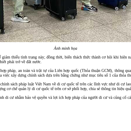
Ảnh minh họa
giảm thiểu tình trạng này; đồng thời, biến thách thức thành cơ hội khi hiện 
iết phải trở về đất nước.
ư hợp pháp, an toàn và trật tự của Liên hợp quốc (Thỏa thuận GCM), thông q
của việc xây dựng chính sách dựa trên bằng chứng như mục tiêu số 1 của thỏa th
chính sách pháp luật Việt Nam về di cư quốc tế trên các lĩnh vực như di cư la
 cơ chế quản lý di cư quốc tế trên cơ sở phối hợp, chia sẻ thông tin hiệu qu
rình di cư nhằm bảo vệ quyền và lợi ích hợp pháp của người di cư và củng cố cá