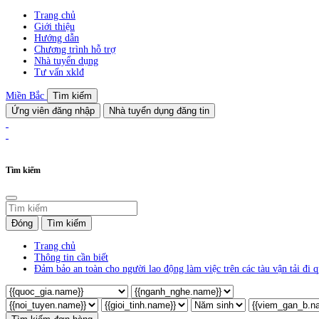
Trang chủ
Giới thiệu
Hướng dẫn
Chương trình hỗ trợ
Nhà tuyển dụng
Tư vấn xklđ
Miền Bắc
Tìm kiếm
Ứng viên đăng nhập
Nhà tuyển dụng đăng tin
Tìm kiếm
Đóng
Tìm kiếm
Trang chủ
Thông tin cần biết
Đảm bảo an toàn cho người lao động làm việc trên các tàu vận tải đ