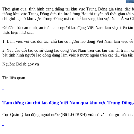
Thời gian qua, tình hình căng thẳng tại khu vực Trung Đông gia tăng, đặc
thông khu vực Trung Đông đưa tin lực lượng Houthi tuyên bố thời gian tới
chỉ giới hạn ở khu vực Trung Đông mà có thể lan sang khu vực Nam Á và C
Để đảm bảo an ninh, an toàn cho người lao động Việt Nam làm việc trên t
thực hiện như sau:
1. Làm việc với các đối tác, chủ tàu có người lao động Việt Nam làm việc về 
2. Yêu cầu đối tác có sử dụng lao động Việt Nam trên các tàu vận tải tránh 
bắt tình hình người lao động đang làm việc ở nước ngoài trên các tàu vận tải
Nguồn: Dolab.gov.vn
Tin liên quan
Tạm dừng tàu chở lao động Việt Nam qua khu vực Trung Đông
Cục Quản lý lao động ngoài nước (Bộ LĐTBXH) vừa có văn bản gửi các doanh