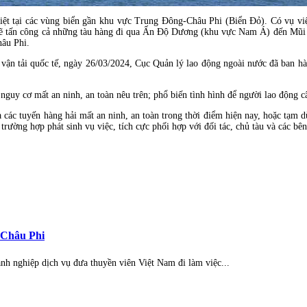
 biệt tại các vùng biển gần khu vực Trung Đông-Châu Phi (Biển Đỏ). Có vụ v
 sẽ tấn công cả những tàu hàng đi qua Ấn Độ Dương (khu vực Nam Á) đến Mũi 
hâu Phi.
àu vận tải quốc tế, ngày 26/03/2024, Cục Quản lý lao động ngoài nước đã 
nguy cơ mất an ninh, an toàn nêu trên; phổ biến tình hình để người lao động cân
xa các tuyến hàng hải mất an ninh, an toàn trong thời điểm hiện nay, hoặc tạ
; trường hợp phát sinh vụ việc, tích cực phối hợp với đối tác, chủ tàu và các b
-Châu Phi
 nghiệp dịch vụ đưa thuyền viên Việt Nam đi làm việc...