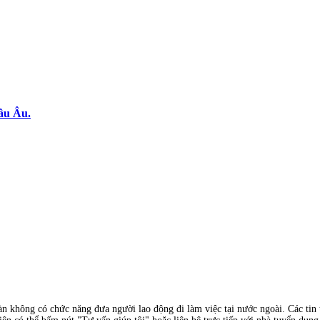
âu Âu.
àn không có chức năng đưa người lao động đi làm việc tại nước ngoài. Các tin t