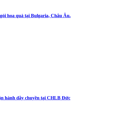
gói hoa quả tại Bulgaria, Châu Âu.
vận hành dây chuyền tại CHLB Đức