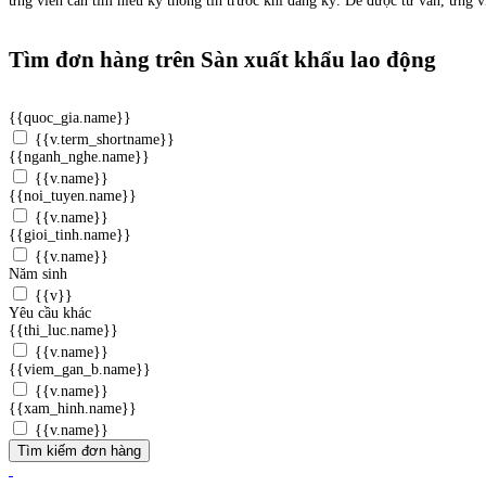
ứng viên cần tìm hiểu kỹ thông tin trước khi đăng ký. Để được tư vấn, ứng vi
Tìm đơn hàng trên Sàn xuất khẩu lao động
{{quoc_gia.name}}
{{v.term_shortname}}
{{nganh_nghe.name}}
{{v.name}}
{{noi_tuyen.name}}
{{v.name}}
{{gioi_tinh.name}}
{{v.name}}
Năm sinh
{{v}}
Yêu cầu khác
{{thi_luc.name}}
{{v.name}}
{{viem_gan_b.name}}
{{v.name}}
{{xam_hinh.name}}
{{v.name}}
Tìm kiếm đơn hàng