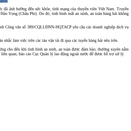
iệc đã ảnh hưởng đến sức khỏe, tính mạng của thuyền viên Việt Nam. Truyền
Hảo Vọng (Châu Phi). Do đó, tình hình mất an ninh, an toàn hàng hải không
ban hành Công văn số 389/CQLLĐNN-HQTACP yêu cầu các doanh nghiệp dịch vụ
 nhắc làm việc trên các tàu vận tải đi qua các tuyến hàng hải nêu trên.
m dừng cho đến khi tình hình an ninh, an toàn được đảm bảo; thường xuyên nắm
ên liên quan; báo cáo Cục Quản lý lao động ngoài nước để được hỗ trợ xử lý.