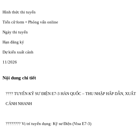
Hình thức thi tuyển
Tiến cử form + Phỏng vấn online
Ngày thi tuyển
Hạn đăng ký
Dự kiến xuất cảnh
11/2026
Nội dung chi tiết
???? TUYỂN KỸ SƯ ĐIỆN E7-3 HÀN QUỐC – THU NHẬP HẤP DẪN, XUẤT
CẢNH NHANH
???????? Vị trí tuyển dụng: Kỹ sư Điện (Visa E7-3)