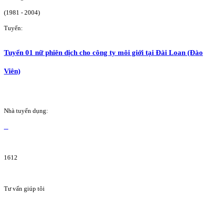
(1981 - 2004)
Tuyển:
Tuyển 01 nữ phiên dịch cho công ty môi giới tại Đài Loan (Đào
Viên)
Nhà tuyển dụng:
1612
Tư vấn giúp tôi