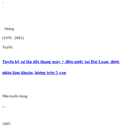
/tháng
(1976 - 2001)
Tuyển:
Tuyển kỹ sư lắp đặt thang máy + điện nước tại Đài Loan, được
nhận làm khoán, lương trên 5 vạn
Nhà tuyển dụng:
1605