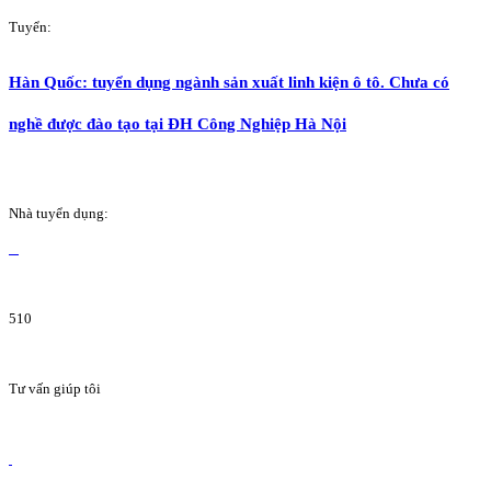
Tuyển:
Hàn Quốc: tuyển dụng ngành sản xuất linh kiện ô tô. Chưa có
nghề được đào tạo tại ĐH Công Nghiệp Hà Nội
Nhà tuyển dụng:
510
Tư vấn giúp tôi