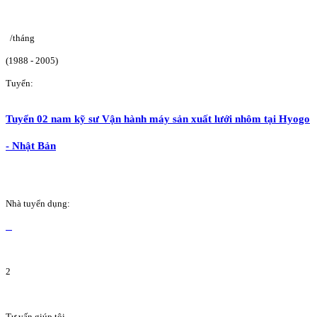
/tháng
(1988 - 2005)
Tuyển:
Tuyển 02 nam kỹ sư Vận hành máy sản xuất lưới nhôm tại Hyogo
- Nhật Bản
Nhà tuyển dụng:
2
Tư vấn giúp tôi