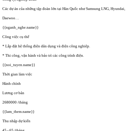
Các dự án của những tập đoàn lớn tại Hàn Quốc như Samsung LNG, Hyundai,
Daewoo…
{{nganh_nghe.name}}
Công việc cụ thể
* Lắp đặt hệ thống điện dân dụng và điện công nghiệp.
* Thi công, vận hành và bảo trì các công trình điện.
{{noi_tuyen.name}}
Thời gian làm việc
Hành chính
Lương cơ bản
2680000
/tháng
{{lam_them.name}}
Thu nhập dự kiến
45 - 65
/tháng