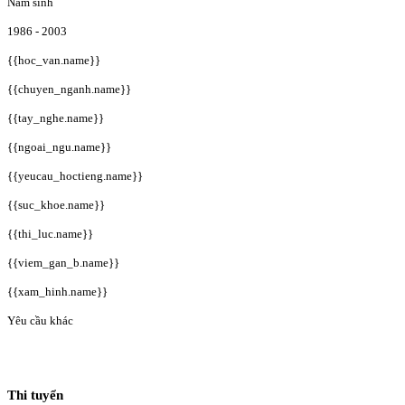
Năm sinh
1986 - 2003
{{hoc_van.name}}
{{chuyen_nganh.name}}
{{tay_nghe.name}}
{{ngoai_ngu.name}}
{{yeucau_hoctieng.name}}
{{suc_khoe.name}}
{{thi_luc.name}}
{{viem_gan_b.name}}
{{xam_hinh.name}}
Yêu cầu khác
Thi tuyển