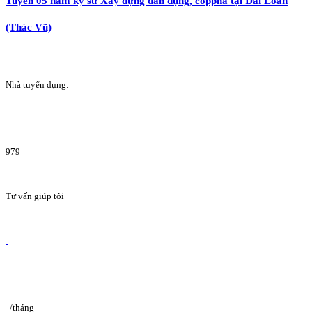
Tuyển 05 nam kỹ sư Xây dựng dân dụng, coppha tại Đài Loan
(Thác Vũ)
Nhà tuyển dụng:
979
Tư vấn giúp tôi
/tháng