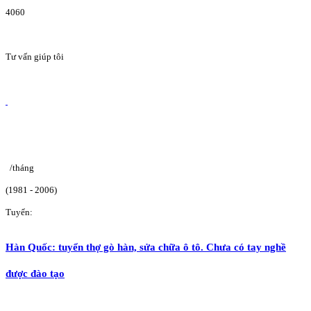
4060
Tư vấn giúp tôi
/tháng
(1981 - 2006)
Tuyển:
Hàn Quốc: tuyển thợ gò hàn, sửa chữa ô tô. Chưa có tay nghề
được đào tạo