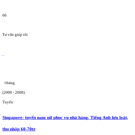
66
Tư vấn giúp tôi
/tháng
(2000 - 2008)
Tuyển:
Singapore: tuyển nam nữ phục vụ nhà hàng. Tiếng Anh lưu loát,
thu nhập 60-70tr