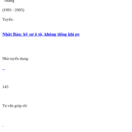
/tháng
(1991 - 2005)
Tuyển:
Nhật Bản: kỹ sư ô tô, không tiếng khi pv
Nhà tuyển dụng:
145
Tư vấn giúp tôi