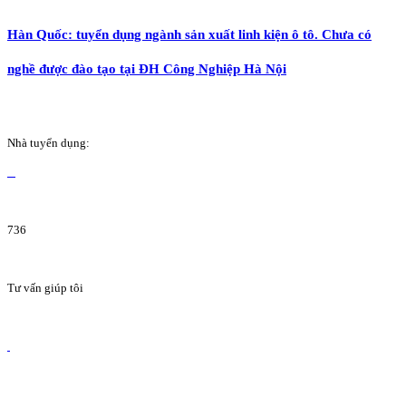
Hàn Quốc: tuyển dụng ngành sản xuất linh kiện ô tô. Chưa có
nghề được đào tạo tại ĐH Công Nghiệp Hà Nội
Nhà tuyển dụng:
736
Tư vấn giúp tôi