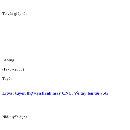
Tư vấn giúp tôi
/tháng
(1976 - 2006)
Tuyển:
Litva: tuyển thợ vận hành máy CNC. Về tay lên tới 75tr
Nhà tuyển dụng: