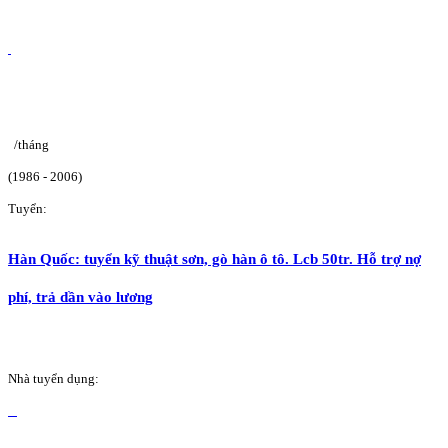
/tháng
(1986 - 2006)
Tuyển:
Hàn Quốc: tuyển kỹ thuật sơn, gò hàn ô tô. Lcb 50tr. Hỗ trợ nợ
phí, trả dần vào lương
Nhà tuyển dụng: