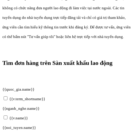
không có chức năng đưa người lao động đi làm việc tại nước ngoài. Các tin
tuyển dụng do nhà tuyển dụng trực tiếp đăng tải và chỉ có giá trị tham khảo,
ứng viên cần tìm hiểu kỹ thông tin trước khi đăng ký. Để được tư vấn, ứng viên
có thể bấm nút "Tư vấn giúp tôi" hoặc liên hệ trực tiếp với nhà tuyển dụng.
Tìm đơn hàng trên Sàn xuất khẩu lao động
{{quoc_gia.name}}
{{v.term_shortname}}
{{nganh_nghe.name}}
{{v.name}}
{{noi_tuyen.name}}