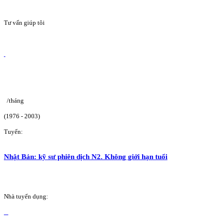
Tư vấn giúp tôi
/tháng
(1976 - 2003)
Tuyển:
Nhật Bản: kỹ sư phiên dịch N2. Không giới hạn tuổi
Nhà tuyển dụng: