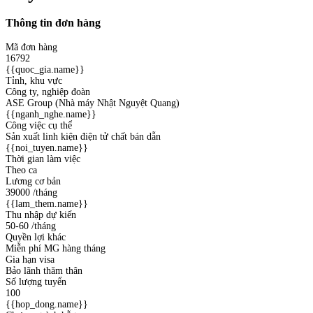
Thông tin đơn hàng
Mã đơn hàng
16792
{{quoc_gia.name}}
Tỉnh, khu vực
Công ty, nghiệp đoàn
ASE Group (Nhà máy Nhật Nguyệt Quang)
{{nganh_nghe.name}}
Công việc cụ thể
Sản xuất linh kiện điện tử chất bán dẫn
{{noi_tuyen.name}}
Thời gian làm việc
Theo ca
Lương cơ bản
39000
/tháng
{{lam_them.name}}
Thu nhập dự kiến
50-60
/tháng
Quyền lợi khác
Miễn phí MG hàng tháng
Gia hạn visa
Bảo lãnh thăm thân
Số lượng tuyển
100
{{hop_dong.name}}