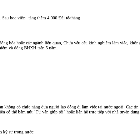
. Sau học việc+ tăng thêm 4.000 Đài tệ/tháng
động hóa hoặc các ngành liên quan, Chưa yêu cầu kinh nghiệm làm việc, khôn
ghiệm và đóng BHXH trên 5 năm.
àn không có chức năng đưa người lao động đi làm việc tại nước ngoài. Các tin t
ên có thể bấm nút "Tư vấn giúp tôi" hoặc liên hệ trực tiếp với nhà tuyển dụng
m kỹ sư trong nước