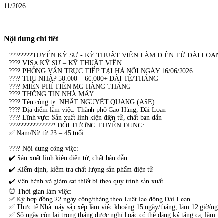
11/2026
Nội dung chi tiết
????????TUYỂN KỸ SƯ - KỸ THUẬT VIÊN LÀM ĐIỆN TỬ ĐÀI LOAN ?????
???? VISA KỸ SƯ – KỸ THUẬT VIÊN
???? PHỎNG VẤN TRỰC TIẾP TẠI HÀ NỘI NGÀY 16/06/2026
???? THU NHẬP 50.000 – 60.000+ ĐÀI TỆ/THÁNG
???? MIỄN PHÍ TIỀN MG HÀNG THÁNG
???? THÔNG TIN NHÀ MÁY:
???? Tên công ty: NHẬT NGUYỆT QUANG (ASE)
???? Địa điểm làm việc: Thành phố Cao Hùng, Đài Loan
???? Lĩnh vực: Sản xuất linh kiện điện tử, chất bán dẫn
????‍????????‍???? ĐỐI TƯỢNG TUYỂN DỤNG:
✅ Nam/Nữ từ 23 – 45 tuổi
???? Nội dung công việc:
✔️ Sản xuất linh kiện điện tử, chất bán dẫn
✔️ Kiểm định, kiểm tra chất lượng sản phẩm điện tử
✔️ Vận hành và giám sát thiết bị theo quy trình sản xuất
⏰ Thời gian làm việc:
✅ Ký hợp đồng 22 ngày công/tháng theo Luật lao động Đài Loan.
✅ Thực tế Nhà máy sắp xếp làm việc khoảng 15 ngày/tháng, làm 12 giờ/ngà
✅ Số ngày còn lại trong tháng được nghỉ hoặc có thể đăng ký tăng ca, làm