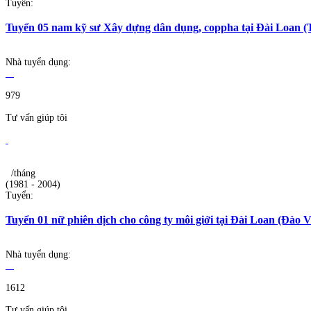
Tuyển:
Tuyển 05 nam kỹ sư Xây dựng dân dụng, coppha tại Đài Loan (
Nhà tuyển dụng:
979
Tư vấn giúp tôi
/tháng
(1981 - 2004)
Tuyển:
Tuyển 01 nữ phiên dịch cho công ty môi giới tại Đài Loan (Đào V
Nhà tuyển dụng:
1612
Tư vấn giúp tôi