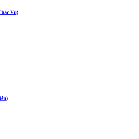
Thác Vũ)
iên)