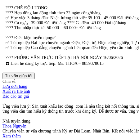
???? CHẾ ĐỘ LƯƠNG:
???? Hợp đồng lao động tính theo 22 ngày công/tháng
✅ Học việc 3 tháng đầu: Nhận lương thử việc 35.100 - 45.000 Đài tệ/tháng
???? Ca ngày: 39.000 Đài tệ/tháng ???? Ca đêm: 49.000 Đài tệ/tháng
???? Thu nhập thực tế: 50.000 – 60.000+ Đài tệ/tháng
???? Điều kiện tuyển dụng✅
✅ Tốt nghiệp Đại học chuyên ngành Điện, Điện tử, Điện công nghiệp, Tự 
✅ Tốt nghiệp Cao đẳng chuyên ngành liên quan đến Điện, yêu cầu kinh n
???? PHỎNG VẤN TRỰC TIẾP TẠI HÀ NỘI NGÀY 16/06/2026
☎️ Liên hệ đăng ký trực tiếp: Ms. THOA – 0859378613
Tư vấn giúp tôi
Chia sẻ:
Lưu đơn hàng
Xuất ra file ảnh
Báo cáo tin giả
Ứng viên lưu ý: Sàn xuất khẩu lao động .com là nền tảng kết nối thông tin, s
ứng viên cần tìm hiểu kỹ thông tin trước khi đăng ký. Để được tư vấn, ứng vi
Nhà tuyển dụng
Thoa Nguyễn
Chuyên viên tư vấn chương trình Kỹ sư Đài Loan, Nhật Bản. Kết nối việc là
Xem thêm