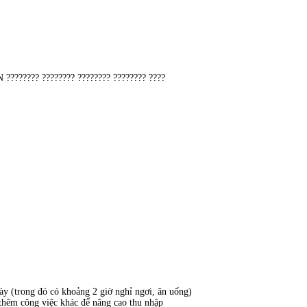
??? ???????? ???????? ???????? ????
y (trong đó có khoảng 2 giờ nghỉ ngơi, ăn uống)
 thêm công việc khác để nâng cao thu nhập