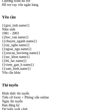
Chương trình hỗ trợ
Hỗ trợ vay vốn ngân hàng
Yêu cầu
{{gioi_tinh.name}}
Năm sinh
1981 - 2003
{{hoc_van.name}}
{{chuyen_nganh.name}}
{{tay_nghe.name}}
{{ngoai_ngu.name}}
{{yeucau_hoctieng.name}}
{{suc_khoe.name}}
{{thi_luc.name}}
{{viem_gan_b.name}}
{{xam_hinh.name}}
Yêu cầu khác
Thi tuyển
Hình thức thi tuyển
Tiến cử form + Phỏng vấn online
Ngày thi tuyển
Hạn đăng ký
Dự kiến xuất cảnh