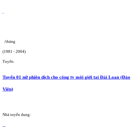
/tháng
(1981 - 2004)
Tuyển:
Tuyển 01 nữ phiên dịch cho công ty môi giới tại Đài Loan (Đào
Viên)
Nhà tuyển dụng: