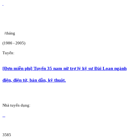
/tháng
(1986 - 2005)
Tuyển:
[Đơn miễn phí] Tuyển 35 nam nữ trợ lý kỹ sư Đài Loan ngành
điện, điện tử, bán dẫn, kỹ thuật.
Nhà tuyển dụng:
3585