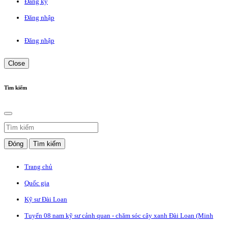
Đăng ký
Đăng nhập
Đăng nhập
Close
Tìm kiếm
Đóng
Tìm kiếm
Trang chủ
Quốc gia
Kỹ sư Đài Loan
Tuyển 08 nam kỹ sư cảnh quan - chăm sóc cây xanh Đài Loan (Minh