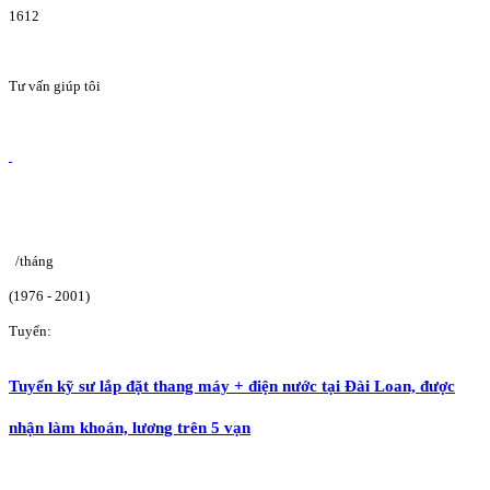
1612
Tư vấn giúp tôi
/tháng
(1976 - 2001)
Tuyển:
Tuyển kỹ sư lắp đặt thang máy + điện nước tại Đài Loan, được
nhận làm khoán, lương trên 5 vạn