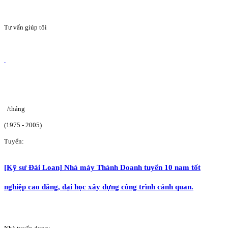
Tư vấn giúp tôi
/tháng
(1975 - 2005)
Tuyển:
[Kỹ sư Đài Loan] Nhà máy Thành Doanh tuyển 10 nam tốt
nghiệp cao đẳng, đại học xây dựng công trình cảnh quan.