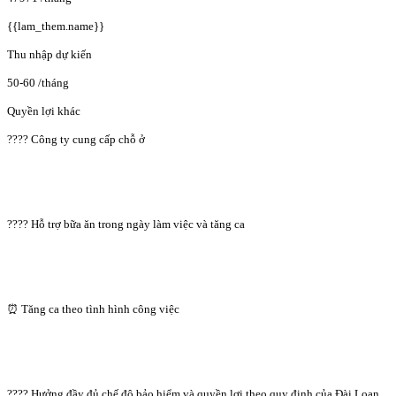
{{lam_them.name}}
Thu nhập dự kiến
50-60
/tháng
Quyền lợi khác
???? Công ty cung cấp chỗ ở
???? Hỗ trợ bữa ăn trong ngày làm việc và tăng ca
⏰ Tăng ca theo tình hình công việc
???? Hưởng đầy đủ chế độ bảo hiểm và quyền lợi theo quy định của Đài Loan