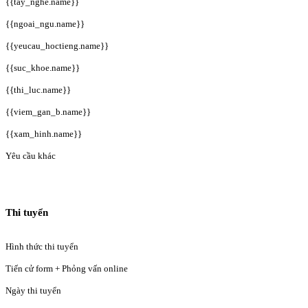
{{tay_nghe.name}}
{{ngoai_ngu.name}}
{{yeucau_hoctieng.name}}
{{suc_khoe.name}}
{{thi_luc.name}}
{{viem_gan_b.name}}
{{xam_hinh.name}}
Yêu cầu khác
Thi tuyển
Hình thức thi tuyển
Tiến cử form + Phỏng vấn online
Ngày thi tuyển