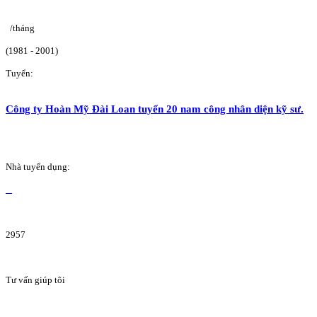
/tháng
(1981 - 2001)
Tuyển:
Công ty Hoàn Mỹ Đài Loan tuyển 20 nam công nhân diện kỹ sư.
Nhà tuyển dụng:
2957
Tư vấn giúp tôi