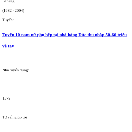
/tháng
(1982 - 2004)
Tuyển:
Tuyển 10 nam nữ phụ bếp tại nhà hàng Đức thu nhâp 50-60 triệu
về tay
Nhà tuyển dụng:
1579
Tư vấn giúp tôi