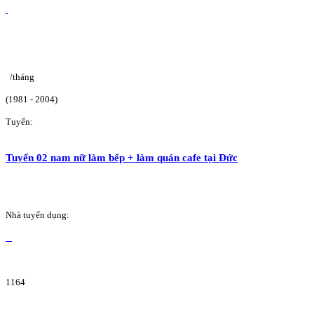
/tháng
(1981 - 2004)
Tuyển:
Tuyển 02 nam nữ làm bếp + làm quán cafe tại Đức
Nhà tuyển dụng:
1164