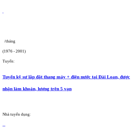
/tháng
(1976 - 2001)
Tuyển:
Tuyển kỹ sư lắp đặt thang máy + điện nước tại Đài Loan, được
nhận làm khoán, lương trên 5 vạn
Nhà tuyển dụng: