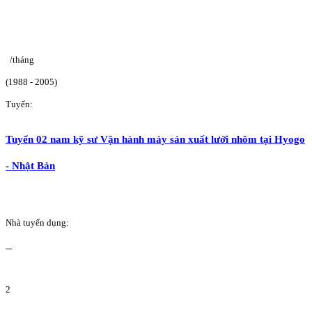
/tháng
(1988 - 2005)
Tuyển:
Tuyển 02 nam kỹ sư Vận hành máy sản xuất lưới nhôm tại Hyogo
- Nhật Bản
Nhà tuyển dụng:
2