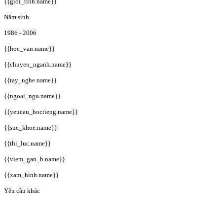
{{gioi_tinh.name}}
Năm sinh
1986 - 2006
{{hoc_van.name}}
{{chuyen_nganh.name}}
{{tay_nghe.name}}
{{ngoai_ngu.name}}
{{yeucau_hoctieng.name}}
{{suc_khoe.name}}
{{thi_luc.name}}
{{viem_gan_b.name}}
{{xam_hinh.name}}
Yêu cầu khác