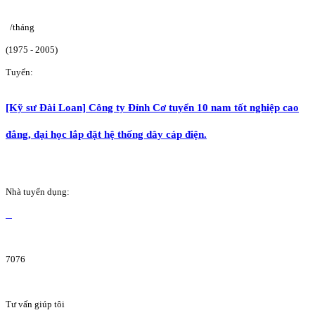
/tháng
(1975 - 2005)
Tuyển:
[Kỹ sư Đài Loan] Công ty Đỉnh Cơ tuyển 10 nam tốt nghiệp cao
đẳng, đại học lắp đặt hệ thống dây cáp điện.
Nhà tuyển dụng:
7076
Tư vấn giúp tôi