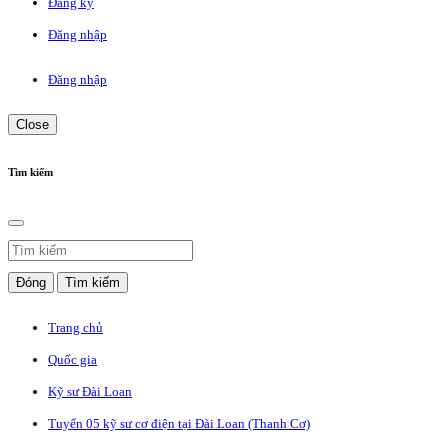
Đăng ký
Đăng nhập
Đăng nhập
Close
Tìm kiếm
Đóng
Tìm kiếm
Trang chủ
Quốc gia
Kỹ sư Đài Loan
Tuyển 05 kỹ sư cơ điện tại Đài Loan (Thanh Cơ)