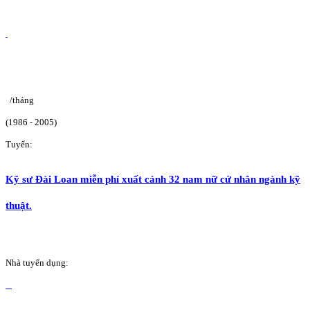
/tháng
(1986 - 2005)
Tuyển:
Kỹ sư Đài Loan miễn phí xuất cảnh 32 nam nữ cử nhân ngành kỹ
thuật.
Nhà tuyển dụng: