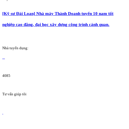
[Kỹ sư Đài Loan] Nhà máy Thành Doanh tuyển 10 nam tốt
nghiệp cao đẳng, đại học xây dựng công trình cảnh quan.
Nhà tuyển dụng:
4085
Tư vấn giúp tôi