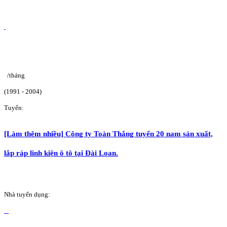
/tháng
(1991 - 2004)
Tuyển:
[Làm thêm nhiều] Công ty Toàn Thắng tuyển 20 nam sản xuất,
lắp ráp linh kiện ô tô tại Đài Loan.
Nhà tuyển dụng: