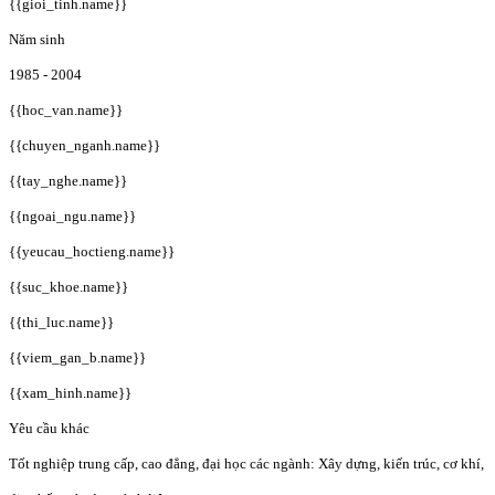
{{gioi_tinh.name}}
Năm sinh
1985 - 2004
{{hoc_van.name}}
{{chuyen_nganh.name}}
{{tay_nghe.name}}
{{ngoai_ngu.name}}
{{yeucau_hoctieng.name}}
{{suc_khoe.name}}
{{thi_luc.name}}
{{viem_gan_b.name}}
{{xam_hinh.name}}
Yêu cầu khác
Tốt nghiệp trung cấp, cao đẳng, đại học các ngành: Xây dựng, kiến trúc, cơ khí,