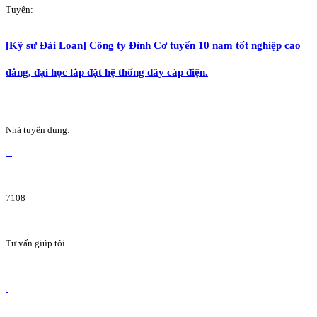
Tuyển:
[Kỹ sư Đài Loan] Công ty Đỉnh Cơ tuyển 10 nam tốt nghiệp cao
đẳng, đại học lắp đặt hệ thống dây cáp điện.
Nhà tuyển dụng:
7108
Tư vấn giúp tôi