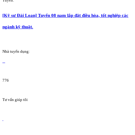
Tuyển:
[Kỹ sư Đài Loan] Tuyển 08 nam lắp đặt điều hòa, tốt nghiệp các
ngành kỹ thuật.
Nhà tuyển dụng:
776
Tư vấn giúp tôi