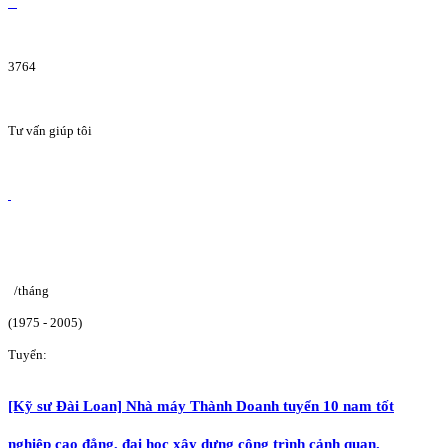
3764
Tư vấn giúp tôi
/tháng
(1975 - 2005)
Tuyển:
[Kỹ sư Đài Loan] Nhà máy Thành Doanh tuyển 10 nam tốt
nghiệp cao đẳng, đại học xây dựng công trình cảnh quan.