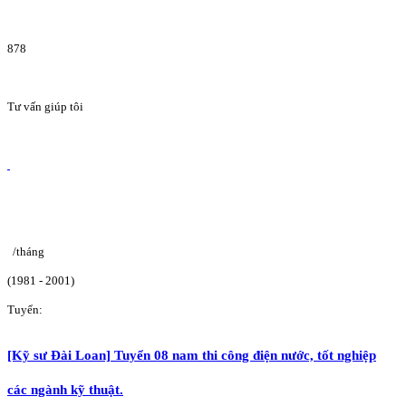
878
Tư vấn giúp tôi
/tháng
(1981 - 2001)
Tuyển:
[Kỹ sư Đài Loan] Tuyển 08 nam thi công điện nước, tốt nghiệp
các ngành kỹ thuật.