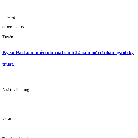
/tháng
(1986 - 2005)
Tuyển:
Kỹ sư Đài Loan miễn phí xuất cảnh 32 nam nữ cử nhân ngành kỹ
thuật.
Nhà tuyển dụng:
2458