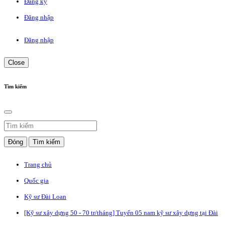
Đăng ký
Đăng nhập
Đăng nhập
Close
Tìm kiếm
Đóng
Tìm kiếm
Trang chủ
Quốc gia
Kỹ sư Đài Loan
[Kỹ sư xây dựng 50 - 70 tr/tháng] Tuyển 05 nam kỹ sư xây dựng tại Đài