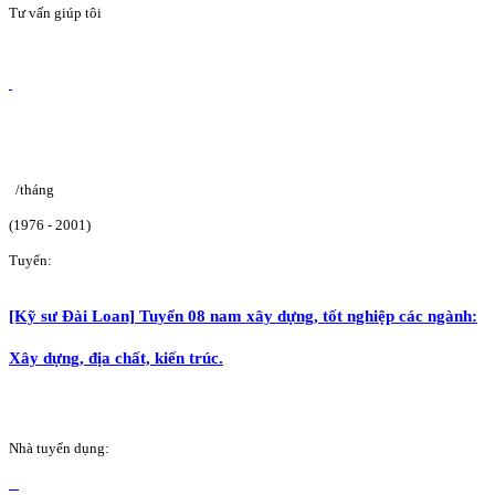
Tư vấn giúp tôi
/tháng
(1976 - 2001)
Tuyển:
[Kỹ sư Đài Loan] Tuyển 08 nam xây dựng, tốt nghiệp các ngành:
Xây dựng, địa chất, kiến trúc.
Nhà tuyển dụng: