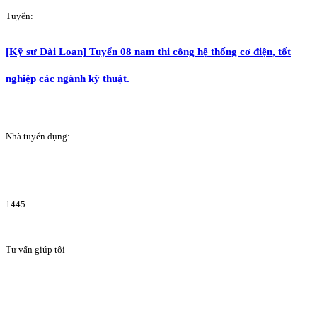
Tuyển:
[Kỹ sư Đài Loan] Tuyển 08 nam thi công hệ thống cơ điện, tốt
nghiệp các ngành kỹ thuật.
Nhà tuyển dụng:
1445
Tư vấn giúp tôi