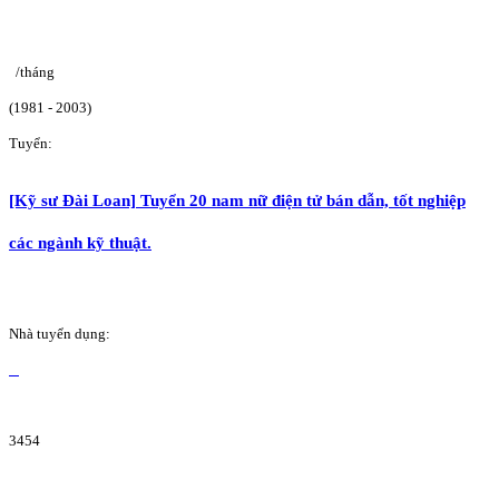
/tháng
(1981 - 2003)
Tuyển:
[Kỹ sư Đài Loan] Tuyển 20 nam nữ điện tử bán dẫn, tốt nghiệp
các ngành kỹ thuật.
Nhà tuyển dụng:
3454