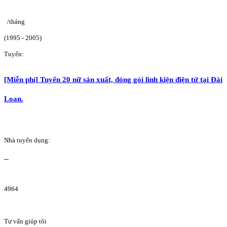
/tháng
(1995 - 2005)
Tuyển:
[Miễn phí] Tuyển 20 nữ sản xuất, đóng gói linh kiện điện tử tại Đài
Loan.
Nhà tuyển dụng:
4964
Tư vấn giúp tôi