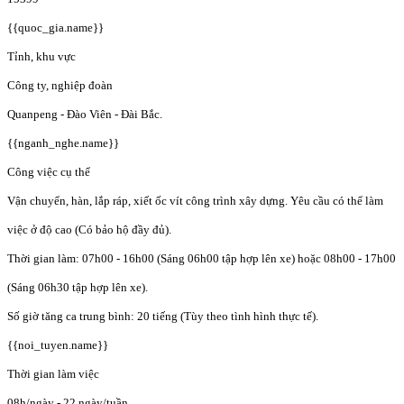
{{quoc_gia.name}}
Tỉnh, khu vực
Công ty, nghiệp đoàn
Quanpeng - Đào Viên - Đài Bắc.
{{nganh_nghe.name}}
Công việc cụ thể
Vận chuyển, hàn, lắp ráp, xiết ốc vít công trình xây dựng. Yêu cầu có thể làm
việc ở độ cao (Có bảo hộ đầy đủ).
Thời gian làm: 07h00 - 16h00 (Sáng 06h00 tập hợp lên xe) hoặc 08h00 - 17h00
(Sáng 06h30 tập hợp lên xe).
Số giờ tăng ca trung bình: 20 tiếng (Tùy theo tình hình thực tế).
{{noi_tuyen.name}}
Thời gian làm việc
08h/ngày - 22 ngày/tuần.