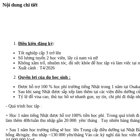
Nội dung chi tiết
Điều kiện đăng ký
:
Tốt nghiệp cấp 3 trở lên
Số lượng tuyển 2 học viên, lấy cả nam và nữ
Không xăm trổ, nhuộm tóc, đủ sức khỏe để học tập và làm việc tại 
Xuất cảnh : T4/2026
Quyền lợi của du học sinh :
Được hỗ trợ 100 % học phí trường tiếng Nhật trong 1 năm tại Osaka
Sau khi sang Nhật được sắp xếp làm thêm tại các viện điều dưỡng c
Tỷ lệ đỗ visa cao, thủ tục hồ sơ nhanh gọn, uy tín, chi phí đi thấp nh
- Quá trình học tập :
+ Học 1 năm tiếng Nhật được hỗ trợ 100% tiền học phí. Trong quá trình đi 
làm thêm 40h/tuần thu nhập gần 20.000. yên/ tháng . Tuy nhiên hàng tháng 
+ Sau 1 năm học trường tiếng sẽ học lên Trung cấp điều dưỡng tại Nhật Bản
bổng 4h/ngày, thu nhập ~130.000 yên/tháng Vào các kỳ nghỉ dài học viên 
44.000.000 Vnđ.