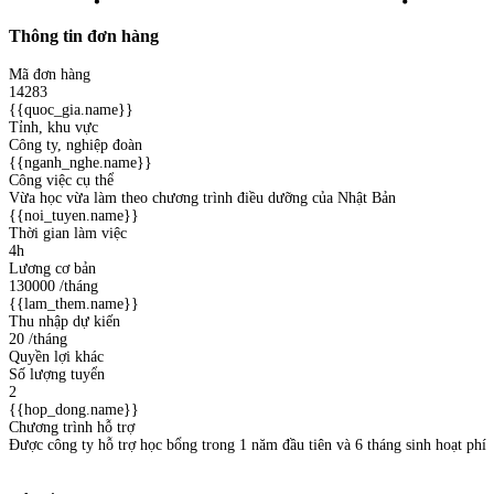
Thông tin đơn hàng
Mã đơn hàng
14283
{{quoc_gia.name}}
Tỉnh, khu vực
Công ty, nghiệp đoàn
{{nganh_nghe.name}}
Công việc cụ thể
Vừa học vừa làm theo chương trình điều dưỡng của Nhật Bản
{{noi_tuyen.name}}
Thời gian làm việc
4h
Lương cơ bản
130000
/tháng
{{lam_them.name}}
Thu nhập dự kiến
20
/tháng
Quyền lợi khác
Số lượng tuyển
2
{{hop_dong.name}}
Chương trình hỗ trợ
Được công ty hỗ trợ học bổng trong 1 năm đầu tiên và 6 tháng sinh hoạt phí