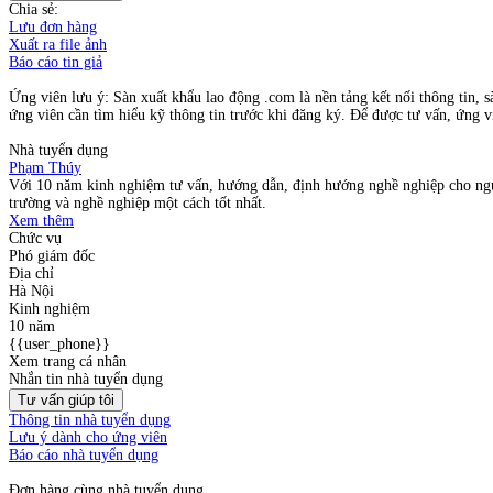
Chia sẻ:
Lưu đơn hàng
Xuất ra file ảnh
Báo cáo tin giả
Ứng viên lưu ý: Sàn xuất khẩu lao động .com là nền tảng kết nối thông tin, s
ứng viên cần tìm hiểu kỹ thông tin trước khi đăng ký. Để được tư vấn, ứng vi
Nhà tuyển dụng
Phạm Thúy
Với 10 năm kinh nghiệm tư vấn, hướng dẫn, định hướng nghề nghiệp cho ngườ
trường và nghề nghiệp một cách tốt nhất.
Xem thêm
Chức vụ
Phó giám đốc
Địa chỉ
Hà Nội
Kinh nghiệm
10 năm
{{user_phone}}
Xem trang cá nhân
Nhắn tin nhà tuyển dụng
Tư vấn giúp tôi
Thông tin nhà tuyển dụng
Lưu ý dành cho ứng viên
Báo cáo nhà tuyển dụng
Đơn hàng cùng nhà tuyển dụng