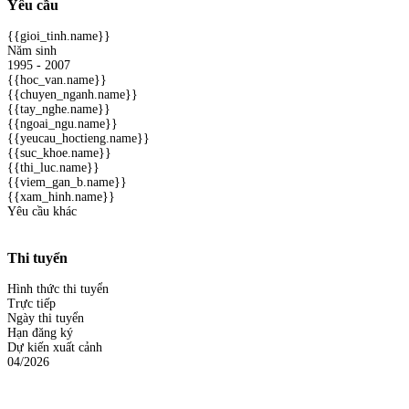
Yêu cầu
{{gioi_tinh.name}}
Năm sinh
1995 - 2007
{{hoc_van.name}}
{{chuyen_nganh.name}}
{{tay_nghe.name}}
{{ngoai_ngu.name}}
{{yeucau_hoctieng.name}}
{{suc_khoe.name}}
{{thi_luc.name}}
{{viem_gan_b.name}}
{{xam_hinh.name}}
Yêu cầu khác
Thi tuyển
Hình thức thi tuyển
Trực tiếp
Ngày thi tuyển
Hạn đăng ký
Dự kiến xuất cảnh
04/2026