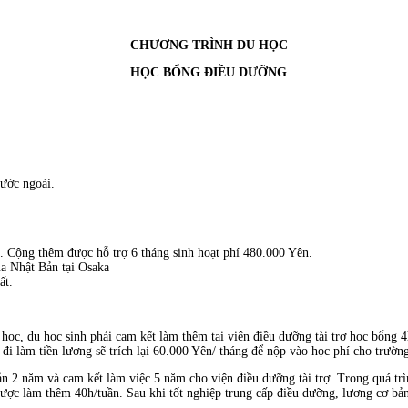
CHƯƠNG TRÌNH DU HỌC
HỌC BỔNG ĐIỀU DƯỠNG
nước ngoài.
. Cộng thêm được hỗ trợ 6 tháng sinh hoạt phí 480.000 Yên.
ủa Nhật Bản tại Osaka
ất.
học, du học sinh phải cam kết làm thêm tại viện điều dưỡng tài trợ học bổng 
đi làm tiền lương sẽ trích lại 60.000 Yên/ tháng để nộp vào học phí cho trườ
 2 năm và cam kết làm việc 5 năm cho viện điều dưỡng tài trợ. Trong quá trình
được làm thêm 40h/tuần. Sau khi tốt nghiệp trung cấp điều dưỡng, lương cơ 