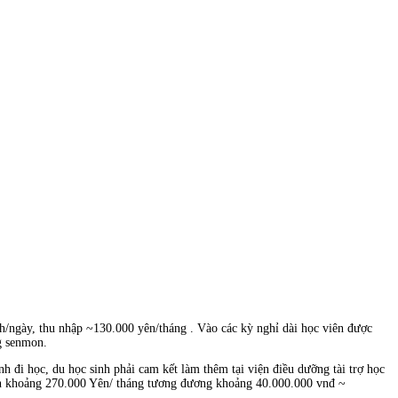
4h/ngày, thu nhập ~130.000 yên/tháng . Vào các kỳ nghỉ dài học viên được
ng senmon.
 đi học, du học sinh phải cam kết làm thêm tại viện điều dưỡng tài trợ học
bản khoảng 270.000 Yên/ tháng tương đương khoảng 40.000.000 vnđ ~