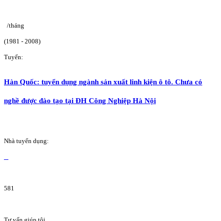
/tháng
(1981 - 2008)
Tuyển:
Hàn Quốc: tuyển dụng ngành sản xuất linh kiện ô tô. Chưa có
nghề được đào tạo tại ĐH Công Nghiệp Hà Nội
Nhà tuyển dụng:
581
Tư vấn giúp tôi