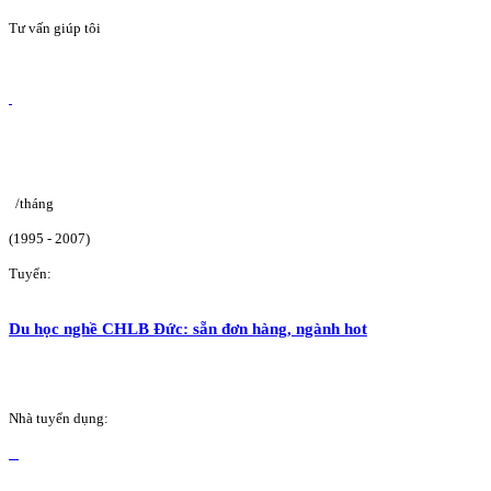
Tư vấn giúp tôi
/tháng
(1995 - 2007)
Tuyển:
Du học nghề CHLB Đức: sẵn đơn hàng, ngành hot
Nhà tuyển dụng: