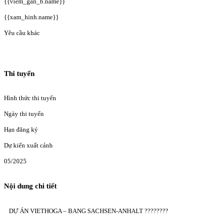
{{viem_gan_b.name}}
{{xam_hinh.name}}
Yêu cầu khác
Thi tuyển
Hình thức thi tuyển
Ngày thi tuyển
Hạn đăng ký
Dự kiến xuất cảnh
05/2025
Nội dung chi tiết
DỰ ÁN VIETHOGA – BANG SACHSEN-ANHALT ????????