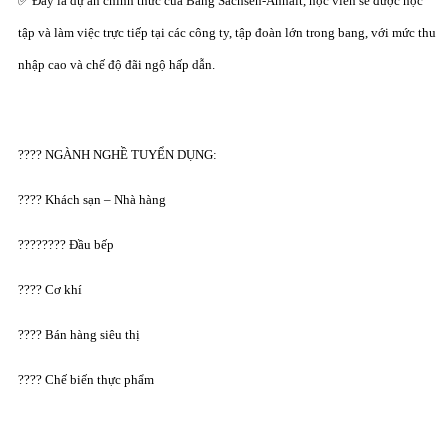
✅ Đây là dự án chính thức của Bang Sachsen-Anhalt, học viên sẽ được học
tập và làm việc trực tiếp tại các công ty, tập đoàn lớn trong bang, với mức thu
nhập cao và chế độ đãi ngộ hấp dẫn.
???? NGÀNH NGHỀ TUYỂN DỤNG:
????️ Khách sạn – Nhà hàng
????‍???? Đầu bếp
???? Cơ khí
???? Bán hàng siêu thị
???? Chế biến thực phẩm