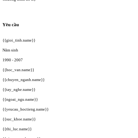
Yêu cầu
{{gioi_tinh.name}}
Năm sinh
1990 - 2007
{{hoc_van.name}}
{{chuyen_nganh.name}}
{{tay_nghe.name}}
{{ngoai_ngu.name}}
{{yeucau_hoctieng.name}}
{{suc_khoe.name}}
{{thi_luc.name}}