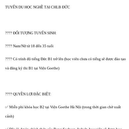
TUYỂN DU HỌC NGHỀ TẠI CHLB ĐỨC
???? ĐỐI TƯỢNG TUYỂN SINH:
???? Nam/Nữ từ 18 đến 35 tuổi
???? Có trình độ tiếng Đức B1 trở lên (học viên chưa có tiếng sẽ được đào tạo
và đăng ký thi B1 tại Viện Goethe)
???? QUYỀN LỢI ĐẶC BIỆT:
✅ Miễn phí khóa học B2 tại Viện Goethe Hà Nội (trong thời gian chờ xuất
cảnh)