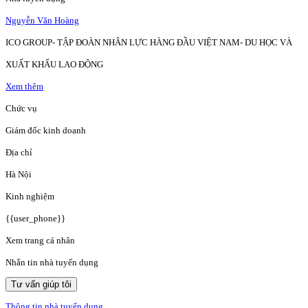
Nguyễn Văn Hoàng
ICO GROUP- TẬP ĐOÀN NHÂN LỰC HÀNG ĐẦU VIỆT NAM- DU HỌC VÀ
XUẤT KHẨU LAO ĐỘNG
Xem thêm
Chức vụ
Giám đốc kinh doanh
Địa chỉ
Hà Nội
Kinh nghiệm
{{user_phone}}
Xem trang cá nhân
Nhắn tin nhà tuyển dụng
Tư vấn giúp tôi
Thông tin nhà tuyển dụng