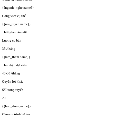
{{nganh_nghe.name}}
Công việc cụ thể
{{noi_tuyen.name}}
Thời gian làm việc
Lương cơ bản
35
/tháng
{{lam_them.name}}
Thu nhập dự kiến
40-50
/tháng
Quyền lợi khác
Số lượng tuyển
20
{{hop_dong.name}}
Chương trình hỗ trợ